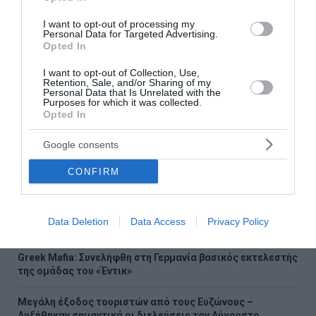
επιστρέφουμε τα κέρδη
I want to opt-out of processing my
Personal Data for Targeted Advertising.
Opted In
Ακολουθήστε το Lykavitos.gr
I want to opt-out of Collection, Use,
στο Google News
Retention, Sale, and/or Sharing of my
Personal Data that Is Unrelated with the
και μάθετε πρώτοι όλες τις
Purposes for which it was collected.
ειδήσεις
Opted In
Google consents
CONFIRM
Ροή ειδήσεων
Έβελυν Μητροπούλου: Ασημένιο μετάλλιο στο Παγκόσμιο
Data Deletion
Data Access
Privacy Policy
Πρωτάθλημα Στίβου Κ20 με άλμα στα 6,44 μ.
Greek Mafia: Συνελήφθη στη Γερμανία βασικός εκτελεστής
της ομάδας του «Έντικ»
Μεγάλη έξοδος τουριστών από τους Ευζώνους –
Αυξήθηκαν σημαντικά οι διελεύσεις τον Αύγουστο