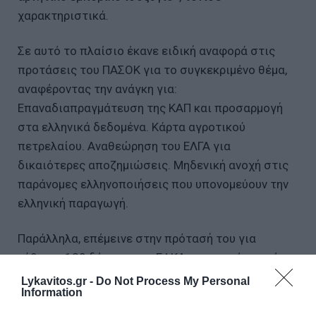
χαρακτηριστικά.
Σε αυτό το πλαίσιο έκανε ειδική αναφορά στις
προτάσεις του ΠΑΣΟΚ για το συγκεκριμένο θέμα,
αναφέροντας την ανάγκη για:
Επαναδιαπραγμάτευση της ΚΑΠ και προσαρμογή
στα ελληνικά δεδομένα. Κάρτα αγροτικού
πετρελαίου. Αναθεώρηση του ΕΛΓΑ για
δικαιότερες αποζημιώσεις. Μηδενική ανοχή στις
παράνομες ελληνοποιήσεις που υπονομεύουν την
ελληνική παραγωγή.
Παράλληλα, επέμεινε στην πρότασή του για
ρύθμιση 120 δόσεων για ΕΦΚΑ και εφορία χωρίς
εξαιρέσεις.
Lykavitos.gr -
Do Not Process My Personal
Information
Κλείνοντας την ομιλία του ο κ. Ανδρουλάκης