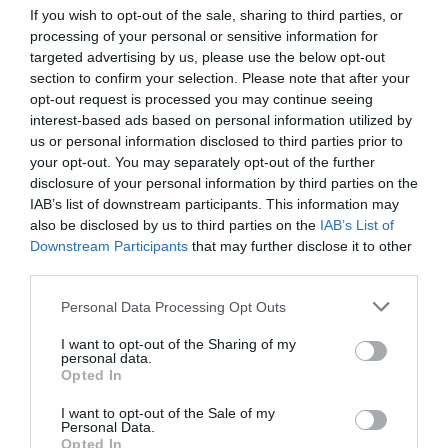
If you wish to opt-out of the sale, sharing to third parties, or
αναφέρθηκε και στις συνεχείς αποκαλύψεις
processing of your personal or sensitive information for
σχετικά με τη χρηματοδότηση της Ομάδας
targeted advertising by us, please use the below opt-out
Αλήθειας. «Παρακολουθούμε σοκαριστικά
section to confirm your selection. Please note that after your
opt-out request is processed you may continue seeing
δημοσιεύματα. Θέλουν να μας κάνουν όλους να
interest-based ads based on personal information utilized by
θεωρήσουμε ότι η διαφθορά είναι κανονικότητα.
us or personal information disclosed to third parties prior to
Όχι για το ΠΑΣΟΚ και εμένα προσωπικά η
your opt-out. You may separately opt-out of the further
διαφθορά δεν είναι κανονικότητα. Έχουμε χρέος να
disclosure of your personal information by third parties on the
IAB’s list of downstream participants. This information may
αποδείξουμε ότι δεν είμαστε όλοι το ίδιο», τόνισε
also be disclosed by us to third parties on the
IAB’s List of
σε έντονο ύφος.
Downstream Participants
that may further disclose it to other
third parties.
Χατζηδάκης: «Τον Σεπτέμβριο έρχονται νέα
Please note that this website/app uses one or more Google
μέτρα στήριξης για τη μεσαία τάξη»
Personal Data Processing Opt Outs
services and may gather and store information including but
Κοντογεώργης: Χρειαζόμαστε καλά
not limited to your visit or usage behaviour. You may click to
I want to opt-out of the Sharing of my
personal data.
δημοσιονομικά για να στηρίζουμε όσους έχουν
grant or deny consent to Google and its third-party tags to
Opted In
μεγαλύτερη ανάγκη
use your data for below specified purposes in below Google
consent section.
I want to opt-out of the Sale of my
Μητσοτάκης: Το Κράτος πληρώνει ένα ενοίκιό
Personal Data.
σου το χρόνο - Δεν μοιράζουμε επιδόματα,
Opted In