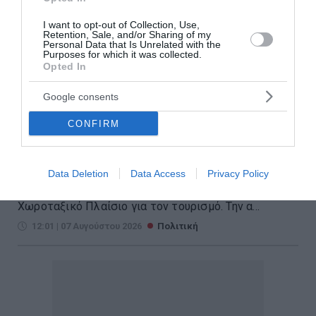
I want to opt-out of Collection, Use,
Retention, Sale, and/or Sharing of my
Personal Data that Is Unrelated with the
Purposes for which it was collected.
Παπασταύρου – Κεφαλογιάννη:
Opted In
Σε ισχύ το νέο Ειδικό Χωροταξικό
Google consents
Πλαίσιο για τον Τουρισμό
CONFIRM
Με Κοινή Υπουργική Απόφαση (ΚΥΑ) των υπουργών
Περιβάλλοντος και Ενέργειας, Σταύρου
Data Deletion
Data Access
Privacy Policy
Παπασταύρου και Τουρισμού, Όλγας Κεφαλογιάννη
θεσμοθετείται από σήμερα το νέο Ειδικό
Χωροταξικό Πλαίσιο για τον τουρισμό. Την α...
12:01 | 07 Αυγούστου 2026
Πολιτική