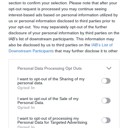
άμεσα οι αποζημιώσεις στους
section to confirm your selection. Please note that after your
πληγέντες»
opt-out request is processed you may continue seeing
interest-based ads based on personal information utilized by
Εχθές εκπροσωπώντας τον ΣΥΡΙΖΑ-ΠΣ ήμουν στον
us or personal information disclosed to third parties prior to
Δήμο Μάνδρας και επισκέφθηκα την Ψάθα, το Πόρτο
your opt-out. You may separately opt-out of the further
disclosure of your personal information by third parties on the
Γερμένο και το Δήμο Μεγάρων. Συνομίλησα και με το
IAB’s list of downstream participants. This information may
δήμαρχο Μάνδρας – Ειδύλλιας. Επειδή ο κ.
also be disclosed by us to third parties on the
IAB’s List of
Καραγκούνης για το πρόγραμ...
Downstream Participants
that may further disclose it to other
12:15 | 08 Αυγούστου 2026
Πολιτική
third parties.
Please note that this website/app uses one or more Google
Personal Data Processing Opt Outs
services and may gather and store information including but
not limited to your visit or usage behaviour. You may click to
I want to opt-out of the Sharing of my
personal data.
grant or deny consent to Google and its third-party tags to
Opted In
use your data for below specified purposes in below Google
consent section.
I want to opt-out of the Sale of my
Personal Data.
Opted In
I want to opt-out of processing my
Personal Data for Targeted Advertising.
Opted In