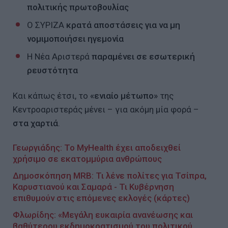
πολιτικής πρωτοβουλίας
Ο ΣΥΡΙΖΑ
κρατά αποστάσεις για να μη
νομιμοποιήσει ηγεμονία
Η Νέα Αριστερά
παραμένει σε εσωτερική
ρευστότητα
Και κάπως έτσι, το
«ενιαίο μέτωπο»
της
Κεντροαριστεράς μένει – για ακόμη μία φορά –
στα χαρτιά
.
Γεωργιάδης: Το MyHealth έχει αποδειχθεί
χρήσιμο σε εκατομμύρια ανθρώπους
Δημοσκόπηση MRB: Τι λένε πολίτες για Τσίπρα,
Καρυστιανού και Σαμαρά - Τι Κυβέρνηση
επιθυμούν στις επόμενες εκλογές (κάρτες)
Φλωρίδης: «Mεγάλη ευκαιρία ανανέωσης και
βαθύτερου εκδημοκρατισμού του πολιτικού