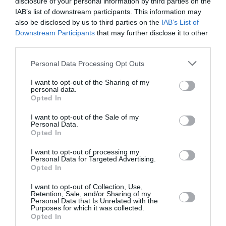
disclosure of your personal information by third parties on the
IAB’s list of downstream participants. This information may
Στα «Παραπολιτικά»: Προς 30.000 προσλήψεις - Όλο το
also be disclosed by us to third parties on the
IAB’s List of
σχέδιο του υπουργείου Εσωτερικών
Downstream Participants
that may further disclose it to other
third parties.
Σκέρτσος: «ΠΑΣΟΚ και ΕΛΑΣ υποκαθιστούν την οικονομική
ανάλυση με πολιτική προπαγάνδα»
Please note that this website/app uses one or more Google
Personal Data Processing Opt Outs
services and may gather and store information including but
ΟΛΕΣ ΟΙ ΕΙΔΗΣΕΙΣ →
not limited to your visit or usage behaviour. You may click to
I want to opt-out of the Sharing of my
personal data.
grant or deny consent to Google and its third-party tags to
Opted In
διαβάστε ακόμη
use your data for below specified purposes in below Google
consent section.
I want to opt-out of the Sale of my
Personal Data.
Opted In
I want to opt-out of processing my
Personal Data for Targeted Advertising.
Opted In
I want to opt-out of Collection, Use,
Retention, Sale, and/or Sharing of my
Personal Data that Is Unrelated with the
Purposes for which it was collected.
Opted In