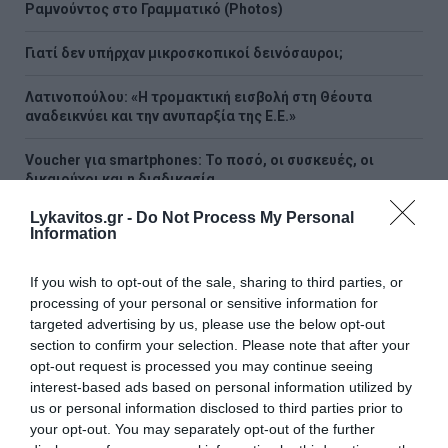
Ραμνούντος στο Γραμματικό (Photos)
Γιατί δεν υπήρχαν μικροσκοπικοί δεινόσαυροι;
Λατινοπούλου: «Η τρομακτική εισβολή στη Θέουτα
αναδεικνύει και την ανυπαρξία της Ε.Ε.»
Voucher για smartphones: Το ποσό, οι συσκευές, οι
δικαιούχοι και η διαδικασία
Lykavitos.gr -
Do Not Process My Personal
Φωτιά σε Αττική και Βοιωτία: Οι φλόγες απελευθέρωσαν
Information
ενέργεια ίση με έξι βόμβες Χιροσίμα
If you wish to opt-out of the sale, sharing to third parties, or
H εντυπωσιακή συλλογή supercars του Κριστιάνο
processing of your personal or sensitive information for
Ρονάλντο (Video&Photos)
targeted advertising by us, please use the below opt-out
section to confirm your selection. Please note that after your
Eurojackpot: Τα αποτελέσματα της κλήρωσης της
opt-out request is processed you may continue seeing
Παρασκευής
interest-based ads based on personal information utilized by
us or personal information disclosed to third parties prior to
Νέο σχέδιο Πούτιν «βλέπουν» οι ΗΠΑ - Το σενάριο που
your opt-out. You may separately opt-out of the further
τρομάζει το ΝΑΤΟ