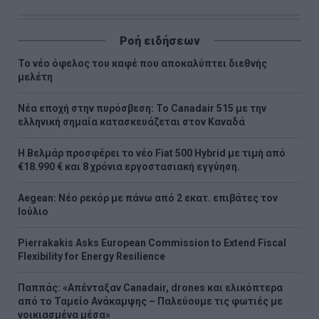
Ροή ειδήσεων
Το νέο όφελος του καφέ που αποκαλύπτει διεθνής
μελέτη
Νέα εποχή στην πυρόσβεση: Το Canadair 515 με την
ελληνική σημαία κατασκευάζεται στον Καναδά
Η Βελμάρ προσφέρει τo νέο Fiat 500 Hybrid με τιμή από
€18.990 € και 8 χρόνια εργοστασιακή εγγύηση.
Aegean: Νέο ρεκόρ με πάνω από 2 εκατ. επιβάτες τον
Ιούλιο
Pierrakakis Asks European Commission to Extend Fiscal
Flexibility for Energy Resilience
Παππάς: «Απένταξαν Canadair, drones και ελικόπτερα
από το Ταμείο Ανάκαμψης – Παλεύουμε τις φωτιές με
νοικιασμένα μέσα»