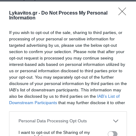
Στον ανακριτή οι επτά συλληφθέντες για τη φωτιά στη
Lykavitos.gr -
Do Not Process My Personal
Βοιωτία – Κατηγορούνται για θερμές εργασίες σε
Information
υπαίθριο χώρο
If you wish to opt-out of the sale, sharing to third parties, or
ΠΑΣΟΚ για το ΟΣΔΕ: «Επικοινωνιακή φιέστα αντί για
processing of your personal or sensitive information for
λύσεις»
targeted advertising by us, please use the below opt-out
section to confirm your selection. Please note that after your
Γεωργιάδης απαντά στο ΠΑΣΟΚ για τα «Σπιτάκια
opt-out request is processed you may continue seeing
Ανακύκλωσης»: «Διαβάστε όλα τα επίσημα έγγραφα και
interest-based ads based on personal information utilized by
όχι όσα σας βολεύουν»
us or personal information disclosed to third parties prior to
your opt-out. You may separately opt-out of the further
ΠΑΟΚ: Ο Γιαννούλης ξανά στα ασπρόμαυρα
disclosure of your personal information by third parties on the
IAB’s list of downstream participants. This information may
also be disclosed by us to third parties on the
IAB’s List of
ΟΛΕΣ ΟΙ ΕΙΔΗΣΕΙΣ →
Downstream Participants
that may further disclose it to other
διαβάστε ακόμη
third parties.
Please note that this website/app uses one or more Google
Personal Data Processing Opt Outs
services and may gather and store information including but
not limited to your visit or usage behaviour. You may click to
I want to opt-out of the Sharing of my