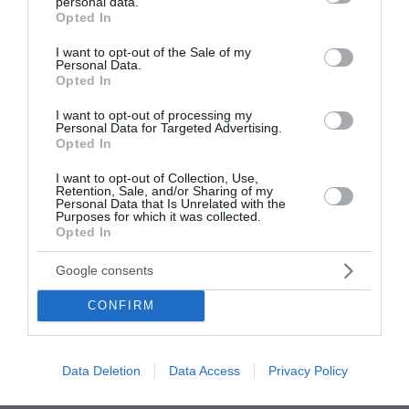
personal data.
grant or deny consent to Google and its third-party tags to
Opted In
use your data for below specified purposes in below Google
consent section.
I want to opt-out of the Sale of my
Personal Data.
Opted In
I want to opt-out of processing my
Personal Data for Targeted Advertising.
Opted In
I want to opt-out of Collection, Use,
Retention, Sale, and/or Sharing of my
Personal Data that Is Unrelated with the
Purposes for which it was collected.
ΠΑΣΟΚ για το ΟΣΔΕ: «Επικοινωνιακή φιέστα
Opted In
αντί για λύσεις»
Google consents
Επίθεση στην κυβέρνηση εξαπολύει το ΠΑΣΟΚ – Κίνημα
CONFIRM
Αλλαγής με αφορμή την επίσκεψη του πρωθυπουργού
Κυριάκου Μητσοτάκη στην ΑΑΔΕ για την παρουσίαση της
νέας εφαρμογής του ΟΣΔΕ, κάνο...
Data Deletion
Data Access
Privacy Policy
06 Αυγούστου 2026