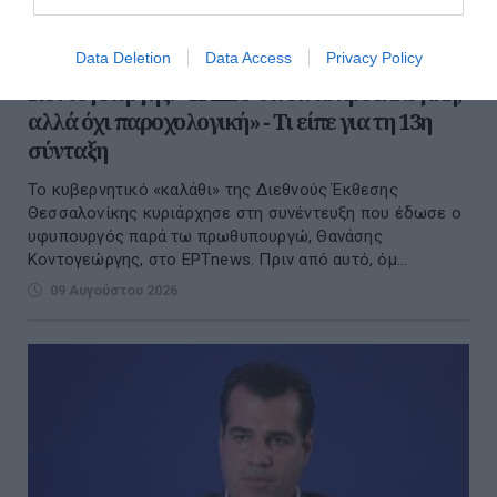
Data Deletion
Data Access
Privacy Policy
Κοντογεώργης: «Η ΔΕΘ θα είναι προεκλογική,
αλλά όχι παροχολογική» - Τι είπε για τη 13η
σύνταξη
Το κυβερνητικό «καλάθι» της Διεθνούς Έκθεσης
Θεσσαλονίκης κυριάρχησε στη συνέντευξη που έδωσε ο
υφυπουργός παρά τω πρωθυπουργώ, Θανάσης
Κοντογεώργης, στο ΕΡΤnews. Πριν από αυτό, όμ...
09 Αυγούστου 2026