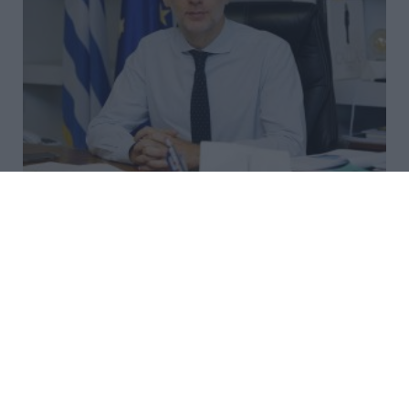
Σκέρτσος για ΠΑΣΟΚ: Κανένα
ουσιαστικό επιχείρημα για την
έκθεση του ΟΟΣΑ
«Αξίζουμε όλοι καλύτερη αντιπολίτευση», τόνισε ο
υπουργός Επικρατείας.
17:50 | 08 Αυγούστου 2026
Πολιτική