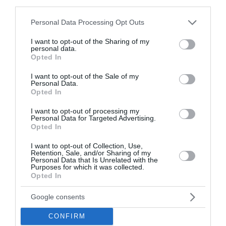
third parties.
Ηλεία: Μαίνεται η φωτιά στο Μουζάκι - Καίει
αναγεννημένο πευκοδάσος
Please note that this website/app uses one or more Google
Personal Data Processing Opt Outs
services and may gather and store information including but
Επεισοδιακή καταδίωξη 37χρονου με κλεμμένο
not limited to your visit or usage behaviour. You may click to
I want to opt-out of the Sharing of my
αυτοκίνητο στο κέντρο της Θεσσαλονίκης
personal data.
grant or deny consent to Google and its third-party tags to
Opted In
use your data for below specified purposes in below Google
ΟΛΕΣ ΟΙ ΕΙΔΗΣΕΙΣ →
consent section.
I want to opt-out of the Sale of my
Personal Data.
διαβάστε ακόμη
Opted In
I want to opt-out of processing my
Personal Data for Targeted Advertising.
Opted In
I want to opt-out of Collection, Use,
Retention, Sale, and/or Sharing of my
Personal Data that Is Unrelated with the
Purposes for which it was collected.
Opted In
Google consents
CONFIRM