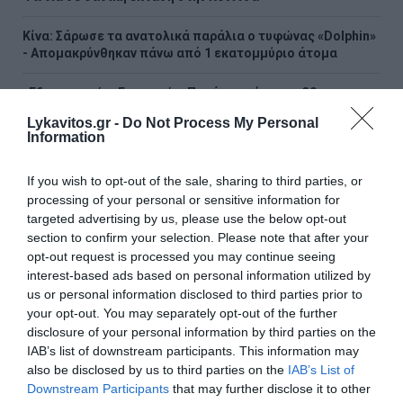
Κίνα: Σάρωσε τα ανατολικά παράλια ο τυφώνας «Dolphin»
- Απομακρύνθηκαν πάνω από 1 εκατομμύριο άτομα
«Εξοικονομώ – Επιχειρώ»: Παράταση έως τις 30
Νοεμβρίου για περισσότερες από 400 επιχειρήσεις – Τα
Lykavitos.gr -
Do Not Process My Personal
στάδια του προγράμματος
Information
Οικιστικό πρόγραμμα Ενόπλων Δυνάμεων: Στην τρίτη
If you wish to opt-out of the sale, sharing to third parties, or
φάση τα δωρεάν σπίτια για τους στρατιωτικούς
processing of your personal or sensitive information for
targeted advertising by us, please use the below opt-out
Forbes: «Καλή και οικονομικά προσιτή» η Υγεία στην
section to confirm your selection. Please note that after your
Ελλάδα – Η διεθνής αναγνώριση του ελληνικού
opt-out request is processed you may continue seeing
συστήματος
interest-based ads based on personal information utilized by
us or personal information disclosed to third parties prior to
Eurobank: Απέκτησε 1.099.627 ίδιες μετοχές από 3 έως 7
your opt-out. You may separately opt-out of the further
Αυγούστου 2026
disclosure of your personal information by third parties on the
IAB’s list of downstream participants. This information may
Ο Γιώργος Αυτιάς ζητά έλεγχο σε αγορές ακινήτων από
also be disclosed by us to third parties on the
IAB’s List of
τρίτες χώρες σε διασυνοριακές περιοχές
Downstream Participants
that may further disclose it to other