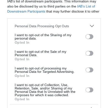
IAB’s list of downstream participants. This information may
Ο Διευθυντής Ψηφιακής Επικοινωνίας του
also be disclosed by us to third parties on the
IAB’s List of
Πρωθυπουργού Νίκος Ρωμανός, απαντά στην
Downstream Participants
that may further disclose it to other
κριτική της αντιπολίτευσης για την πορεία της
third parties.
ελληνικής οικονομίας, κατηγορώντας την ότι
χρησιμοποιεί αποσπασματικά στοιχεία από έκ...
Please note that this website/app uses one or more Google
Personal Data Processing Opt Outs
services and may gather and store information including but
19:30 | 07 Αυγούστου 2026
Πολιτική
not limited to your visit or usage behaviour. You may click to
I want to opt-out of the Sharing of my
personal data.
grant or deny consent to Google and its third-party tags to
Opted In
use your data for below specified purposes in below Google
consent section.
I want to opt-out of the Sale of my
Personal Data.
Opted In
I want to opt-out of processing my
Personal Data for Targeted Advertising.
Opted In
I want to opt-out of Collection, Use,
Retention, Sale, and/or Sharing of my
Personal Data that Is Unrelated with the
Purposes for which it was collected.
Opted In