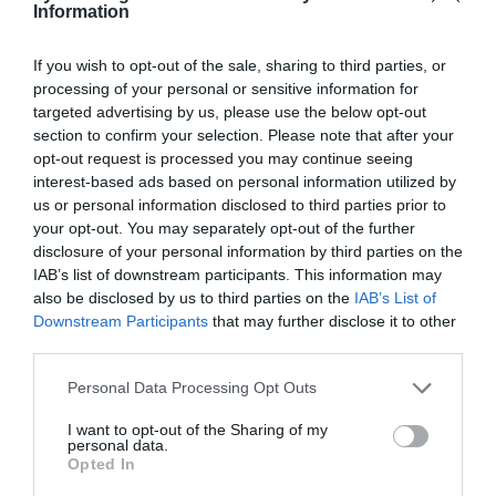
Information
ΟΛΕΣ ΟΙ ΕΙΔΗΣΕΙΣ →
If you wish to opt-out of the sale, sharing to third parties, or
processing of your personal or sensitive information for
διαβάστε ακόμη
targeted advertising by us, please use the below opt-out
section to confirm your selection. Please note that after your
opt-out request is processed you may continue seeing
interest-based ads based on personal information utilized by
us or personal information disclosed to third parties prior to
your opt-out. You may separately opt-out of the further
disclosure of your personal information by third parties on the
IAB’s list of downstream participants. This information may
also be disclosed by us to third parties on the
IAB’s List of
Downstream Participants
that may further disclose it to other
third parties.
Please note that this website/app uses one or more Google
Personal Data Processing Opt Outs
services and may gather and store information including but
not limited to your visit or usage behaviour. You may click to
I want to opt-out of the Sharing of my
personal data.
grant or deny consent to Google and its third-party tags to
Opted In
use your data for below specified purposes in below Google
Επίσκεψη αντιπροσωπείας του ΣΥΡΙΖΑ στις