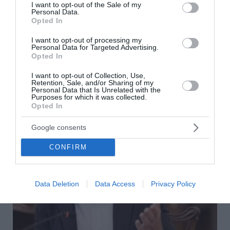
consent section.
I want to opt-out of the Sale of my
πυρόπληκτες περιοχές της Δυτικής Αττικής
Personal Data.
Opted In
Κλιμάκιο του ΣΥΡΙΖΑ, με επικεφαλής τον Γραμματέα
Οργανωτικού Γιάννη Μπουλέκο, επισκέφθηκε τις
I want to opt-out of processing my
Personal Data for Targeted Advertising.
πυρόπληκτες περιοχές της Δυτικής Αττικής, στο Πόρτο
Opted In
Γερμενό και τα Βίλια. Κατά τη δ...
07 Αυγούστου 2026
I want to opt-out of Collection, Use,
Retention, Sale, and/or Sharing of my
Personal Data that Is Unrelated with the
Purposes for which it was collected.
Opted In
Google consents
CONFIRM
Data Deletion
Data Access
Privacy Policy