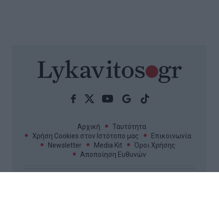
Μανιάτης: 140 παρεμβάσεις, 850
τροπολογίες και ερωτήσεις στον
απολογισμό του δεύτερου έτους
στο Ευρωκοινοβούλιο
Ο ευρωβουλευτής του ΠΑΣΟΚ Γιάννης Μανιάτης
παρουσίασε τον απολογισμό του δεύτερου έτους της
θητείας του στο Ευρωπαϊκό Κοινοβούλιο, με 140
παρεμβάσεις, 850 τροπολογίες και ερωτήσεις,
καθώς και δράσεις σε ενέργει...
10:15 | 07 Αυγούστου 2026
Πολιτική