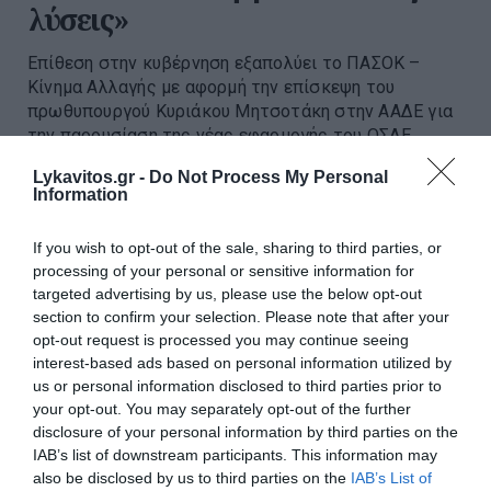
λύσεις»
Επίθεση στην κυβέρνηση εξαπολύει το ΠΑΣΟΚ –
Κίνημα Αλλαγής με αφορμή την επίσκεψη του
πρωθυπουργού Κυριάκου Μητσοτάκη στην ΑΑΔΕ για
την παρουσίαση της νέας εφαρμογής του ΟΣΔΕ,
κάνοντας λόγο για «επικοινωνιακή φ...
Lykavitos.gr -
Do Not Process My Personal
14:00 | 06 Αυγούστου 2026
Πολιτική
Information
If you wish to opt-out of the sale, sharing to third parties, or
processing of your personal or sensitive information for
targeted advertising by us, please use the below opt-out
section to confirm your selection. Please note that after your
opt-out request is processed you may continue seeing
interest-based ads based on personal information utilized by
us or personal information disclosed to third parties prior to
your opt-out. You may separately opt-out of the further
disclosure of your personal information by third parties on the
IAB’s list of downstream participants. This information may
also be disclosed by us to third parties on the
IAB’s List of