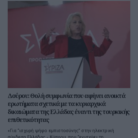
Δούρου: Θολή συμφωνία που αφήνει ανοικτά
ερωτήματα σχετικά με τα κυριαρχικά
δικαιώματα της Ελλάδας έναντι της τουρκικής
επιθετικότητας
«Για “ισχυρή ψήφο εμπιστοσύνης” στην ηλεκτρική
σύνδεση Ελλάδας - Κύπρου, που “ενισχύει τη