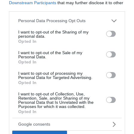
Downstream Participants
that may further disclose it to other
third parties.
Please note that this website/app uses one or more Google
Personal Data Processing Opt Outs
Υπεγράφη η συμφωνία με τη
services and may gather and store information including but
not limited to your visit or usage behaviour. You may click to
I want to opt-out of the Sharing of my
γαλλική εταιρεία «Meridiam»
personal data.
grant or deny consent to Google and its third-party tags to
Opted In
για την ηλεκτρική διασύνδεση
use your data for below specified purposes in below Google
consent section.
Ελλάδας-Κύπρου (Photos)
I want to opt-out of the Sale of my
Personal Data.
Opted In
Υπεγράφη στο Μέγαρο Μάξιμου η συμφωνία για
είσοδο του γαλλικού επενδυτικού ομίλου «Meridiam»,
I want to opt-out of processing my
Personal Data for Targeted Advertising.
ως πλειοψηφικού μετόχου στην εταιρεία Great Sea
Opted In
Interconnector (GSI), η οποία θα αναλάβει την
ανάπτυξη του έργου της...
I want to opt-out of Collection, Use,
Retention, Sale, and/or Sharing of my
18:17 | 05 Αυγούστου 2026
Πολιτική
Personal Data that Is Unrelated with the
Purposes for which it was collected.
Opted In
Google consents