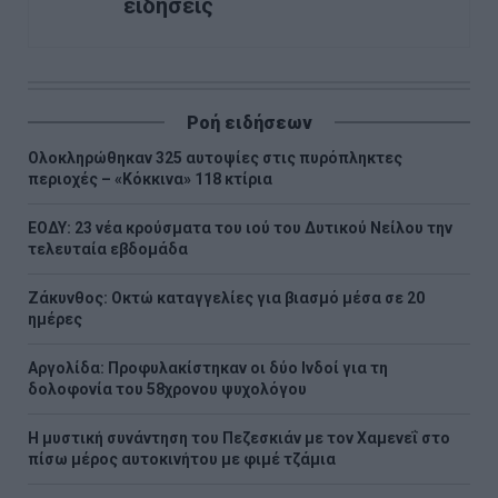
ειδήσεις
Ροή ειδήσεων
Ολοκληρώθηκαν 325 αυτοψίες στις πυρόπληκτες
περιοχές – «Κόκκινα» 118 κτίρια
ΕΟΔΥ: 23 νέα κρούσματα του ιού του Δυτικού Νείλου την
τελευταία εβδομάδα
Ζάκυνθος: Οκτώ καταγγελίες για βιασμό μέσα σε 20
ημέρες
Αργολίδα: Προφυλακίστηκαν οι δύο Ινδοί για τη
δολοφονία του 58χρονου ψυχολόγου
Η μυστική συνάντηση του Πεζεσκιάν με τον Χαμενεΐ στο
πίσω μέρος αυτοκινήτου με φιμέ τζάμια