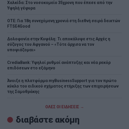
Χαλκίδα: Στο νοσοκομείο 35χρονη που έπεσε από την
Υψηλή γέφυρα
ΟΤΕ: Για 18η συνεχόμενη χρονιά στη διεθνή σειρά δεικτών
FTSE4Good
Δολοφονία στην Κυψέλη: Τι αποκάλυψε στις Αρχές η
σύζυγος του Αφγανού – «Τότε άρχισα να τον
υποψιάζομαι»
CrediaBank: Υψηλοί ρυθμοί ανάπτυξης και νέα ρεκόρ
επιδόσεων στο εξάμηνο
Άνοιξε η πλατφόρμα myBusinessSupport για τον πρώτο
κύκλο του ειδικού σχήματος στήριξης των επιχειρήσεων
της Σαμοθράκης
ΟΛΕΣ ΟΙ ΕΙΔΗΣΕΙΣ →
διαβάστε ακόμη