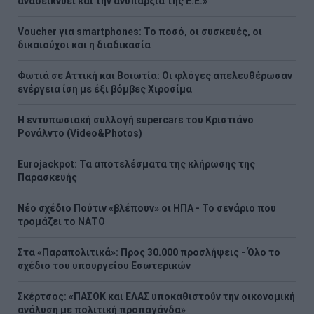
αναδεικνύει και την ανυπαρξία της Ε.Ε.»
Voucher για smartphones: Το ποσό, οι συσκευές, οι
δικαιούχοι και η διαδικασία
Φωτιά σε Αττική και Βοιωτία: Οι φλόγες απελευθέρωσαν
ενέργεια ίση με έξι βόμβες Χιροσίμα
H εντυπωσιακή συλλογή supercars του Κριστιάνο
Ρονάλντο (Video&Photos)
Eurojackpot: Τα αποτελέσματα της κλήρωσης της
Παρασκευής
Νέο σχέδιο Πούτιν «βλέπουν» οι ΗΠΑ - Το σενάριο που
τρομάζει το ΝΑΤΟ
Στα «Παραπολιτικά»: Προς 30.000 προσλήψεις - Όλο το
σχέδιο του υπουργείου Εσωτερικών
Σκέρτσος: «ΠΑΣΟΚ και ΕΛΑΣ υποκαθιστούν την οικονομική
ανάλυση με πολιτική προπαγάνδα»