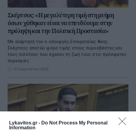
Σκέρτσος: «Η μεγαλύτερη τιμή στη μνήμη
όσων χάθηκαν είναι να επενδύουμε στην
πρόληψη και την Πολιτική Προστασία»
Με ανάρτησή του ο υπουργός Επικρατείας Άκης
Σκέρτσος αποτίει φόρο τιμής στους πυροσβέστες και
τους πιλότους που έχασαν τη ζωή τους στις πρόσφατες
πυρκαγιές
07 Αυγούστου 2026
Lykavitos.gr -
Do Not Process My Personal
Information