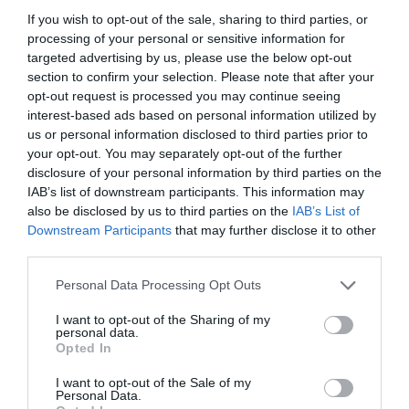
If you wish to opt-out of the sale, sharing to third parties, or
processing of your personal or sensitive information for
targeted advertising by us, please use the below opt-out
section to confirm your selection. Please note that after your
opt-out request is processed you may continue seeing
interest-based ads based on personal information utilized by
Κατρίνης: «Ανησυχητική η αδράνεια της
us or personal information disclosed to third parties prior to
κυβέρνησης στο μεταβαλλόμενο γεωπολιτικό
your opt-out. You may separately opt-out of the further
περιβάλλον»
disclosure of your personal information by third parties on the
IAB’s list of downstream participants. This information may
«Στον απόηχο των «πανηγυρισμών» της κυβέρνησης για
also be disclosed by us to third parties on the
IAB’s List of
το έργο ηλεκτρικής διασύνδεσης Ελλάδας-Κύπρου και
Downstream Participants
that may further disclose it to other
τις αποτρεπτικές ενέργειες της ελληνικής
third parties.
πυροβολαρχίας Patriot στη Σαουδική Αρα...
Please note that this website/app uses one or more Google
Personal Data Processing Opt Outs
07 Αυγούστου 2026
services and may gather and store information including but
not limited to your visit or usage behaviour. You may click to
I want to opt-out of the Sharing of my
personal data.
grant or deny consent to Google and its third-party tags to
Opted In
use your data for below specified purposes in below Google
consent section.
I want to opt-out of the Sale of my
Personal Data.