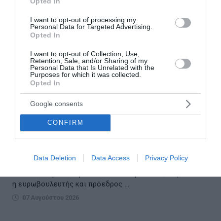
Opted In
I want to opt-out of processing my
Personal Data for Targeted Advertising.
Opted In
I want to opt-out of Collection, Use,
Retention, Sale, and/or Sharing of my
Personal Data that Is Unrelated with the
Purposes for which it was collected.
Opted In
Google consents
Λατινοπούλου: «Η τρομακτική εισβολή στη
Θέουτα αναδεικνύει και την ανυπαρξία της
CONFIRM
Ε.Ε.»
«Η έκτακτη συνεδρίαση της Επιτροπής LIBE (Επιτροπή
Data Deletion
Data Access
Privacy Policy
Πολιτικών Ελευθεριών, Δικαιοσύνης και Εσωτερικών
Υποθέσεων) του Ευρωπαϊκού Κοινοβουλίου, στην οποία
η ευρωβουλευτής και πρόεδρος ...
07 Αυγούστου 2026