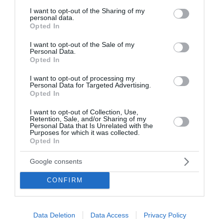
services and may gather and store information including but
διαρκούν όσο ένα ηλιοβασίλεμα»
not limited to your visit or usage behaviour. You may click to
I want to opt-out of the Sharing of my
personal data.
grant or deny consent to Google and its third-party tags to
Απάντηση του ΠΑΣΟΚ στον Άκη Σκέρτσο για τα
Opted In
use your data for below specified purposes in below Google
στοιχεία του ΟΟΣΑ. Πυρά για ακρίβεια, πραγματικό
consent section.
I want to opt-out of the Sale of my
εισόδημα και ανισότητες και αιχμές για τις
Personal Data.
κυβερνητικές αναλύσεις.
Opted In
13:45 | 08 Αυγούστου 2026
Πολιτική
I want to opt-out of processing my
Personal Data for Targeted Advertising.
Opted In
I want to opt-out of Collection, Use,
Retention, Sale, and/or Sharing of my
Personal Data that Is Unrelated with the
Purposes for which it was collected.
Opted In
Google consents
CONFIRM
Data Deletion
Data Access
Privacy Policy