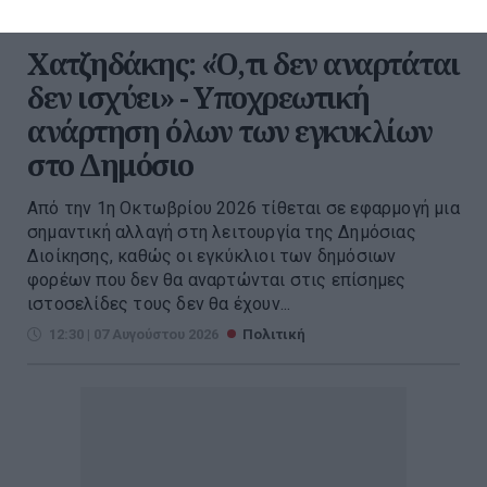
Χατζηδάκης: «Ό,τι δεν αναρτάται
δεν ισχύει» - Υποχρεωτική
ανάρτηση όλων των εγκυκλίων
στο Δημόσιο
Από την 1η Οκτωβρίου 2026 τίθεται σε εφαρμογή μια
σημαντική αλλαγή στη λειτουργία της Δημόσιας
Διοίκησης, καθώς οι εγκύκλιοι των δημόσιων
φορέων που δεν θα αναρτώνται στις επίσημες
ιστοσελίδες τους δεν θα έχουν...
12:30 | 07 Αυγούστου 2026
Πολιτική