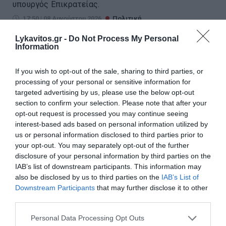
υπουργός Επικρατείας.
17:50 | 08 Αυγούστου 2026
Πολιτική
Lykavitos.gr -
Do Not Process My Personal
Information
If you wish to opt-out of the sale, sharing to third parties, or
processing of your personal or sensitive information for
targeted advertising by us, please use the below opt-out
section to confirm your selection. Please note that after your
opt-out request is processed you may continue seeing
interest-based ads based on personal information utilized by
us or personal information disclosed to third parties prior to
your opt-out. You may separately opt-out of the further
disclosure of your personal information by third parties on the
IAB’s list of downstream participants. This information may
also be disclosed by us to third parties on the
IAB’s List of
Downstream Participants
that may further disclose it to other
Απάντηση ΠΑΣΟΚ σε Σκέρτσο::
third parties.
«Οι πίνακες και οι αναλύσεις του
Please note that this website/app uses one or more Google
Personal Data Processing Opt Outs