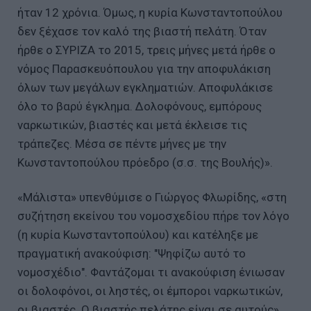
ήταν 12 χρόνια. Όμως, η κυρία Κωνσταντοπούλου
δεν ξέχασε τον καλό της βιαστή πελάτη. Όταν
ήρθε ο ΣΥΡΙΖΑ το 2015, τρεις μήνες μετά ήρθε ο
νόμος Παρασκευόπουλου για την αποφυλάκιση
όλων των μεγάλων εγκληματιών. Αποφυλάκισε
όλο το βαρύ έγκλημα. Δολοφόνους, εμπόρους
ναρκωτικών, βιαστές και μετά έκλεισε τις
τράπεζες. Μέσα σε πέντε μήνες με την
Κωνσταντοπούλου πρόεδρο (σ.σ. της Βουλής)».
«Μάλιστα» υπενθύμισε ο Γιώργος Φλωρίδης, «στη
συζήτηση εκείνου του νομοσχεδίου πήρε τον λόγο
(η κυρία Κωνσταντοπούλου) και κατέληξε με
πραγματική ανακούφιση: "Ψηφίζω αυτό το
νομοσχέδιο". Φαντάζομαι τι ανακούφιση ένιωσαν
οι δολοφόνοι, οι ληστές, οι έμποροι ναρκωτικών,
οι βιαστές. Ο βιαστής πελάτης είναι σε αυτούς».