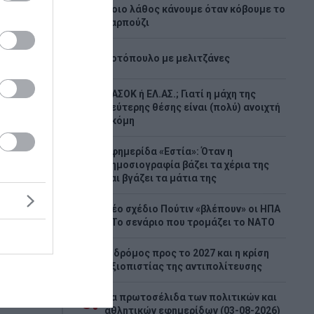
Ποιο λάθος κάνουμε όταν κόβουμε το
2
καρπούζι
3
Κοτόπουλο με μελιτζάνες
ΠΑΣΟΚ ή ΕΛ.ΑΣ.; Γιατί η μάχη της
4
δεύτερης θέσης είναι (πολύ) ανοιχτή
ακόμη
το
Εφημερίδα «Εστία»: Όταν η
5
δημοσιογραφία βάζει τα χέρια της
και βγάζει τα μάτια της
Νέο σχέδιο Πούτιν «βλέπουν» οι ΗΠΑ
6
- Το σενάριο που τρομάζει το ΝΑΤΟ
 από την
Ο δρόμος προς το 2027 και η κρίση
7
ζάκης
αξιοπιστίας της αντιπολίτευσης
ου από το
. Ο
Τα πρωτοσέλιδα των πολιτικών και
8
αθλητικών εφημερίδων (03-08-2026)