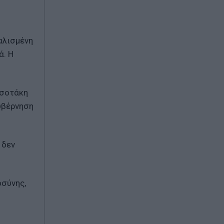
αλισμένη
ά. Η
τσοτάκη
υβέρνηση
 δεν
οσύνης,