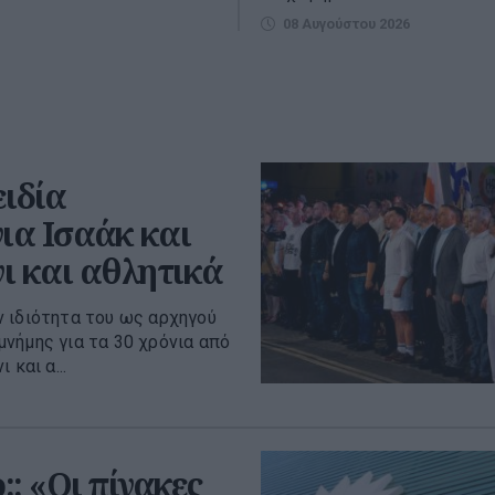
08 Αυγούστου 2026
ειδία
ια Ισαάκ και
ι και αθλητικά
 ιδιότητα του ως αρχηγού
νήμης για τα 30 χρόνια από
και α...
: «Οι πίνακες