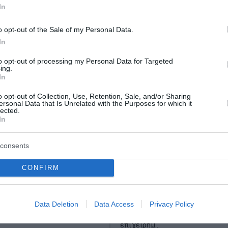
In
o opt-out of the Sale of my Personal Data.
In
to opt-out of processing my Personal Data for Targeted
ing.
In
 Πάνω από 400
Νέα αποχώρηση από 
o opt-out of Collection, Use, Retention, Sale, and/or Sharing
ersonal Data that Is Unrelated with the Purposes for which it
ε δέκα ημέρες – «Το
κόμμα της Μαρίας
lected.
In
λεται σε αμέλεια»
Καρυστιανού – Τι
καταγγέλλει ο Νίκος
 Τουρνάς για το δύσκολο
consents
Μπρουτζάκης
ων πυρκαγιών, τις 274
τους ανέμους έως 150 χλμ./
CONFIRM
Συνεχίζονται οι αποχωρήσεις
iNero και τα νέα Super Puma
«Ελπίδα για τη Δημοκρατία». Ο
.
επιχειρηματίας Νίκος Μπρουτ
του 2026
ανακοίνωσε την αποχώρησή τ
Data Deletion
Data Access
Privacy Policy
κόμμα της Μαρίας Καρυστιανού
επιχειρημ...