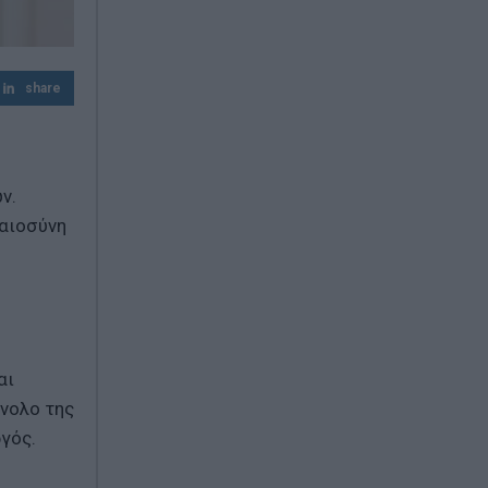
να περιμένει - Η οικογένεια πρέπει να
είναι πραγματικά η πρώτη μας
προτεραιότητα»
share
Χαρδαλιάς: Δύο νέοι Αντιπεριφερειάρχες
στην Αττική – Θεοδωρόπουλος και
Κοσμόπουλος αναλαμβάνουν κρίσιμα
χαρτοφυλάκια
ν.
καιοσύνη
αι
ύνολο της
ργός.