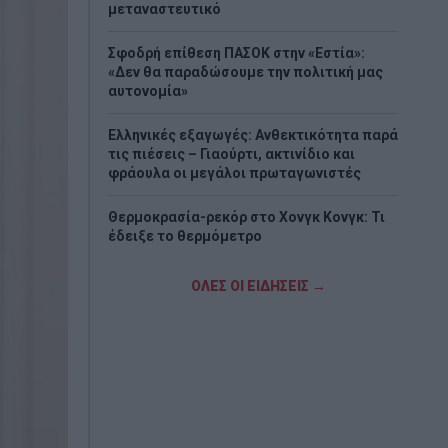
μεταναστευτικό
Σφοδρή επίθεση ΠΑΣΟΚ στην «Εστία»:
«Δεν θα παραδώσουμε την πολιτική μας
αυτονομία»
Ελληνικές εξαγωγές: Ανθεκτικότητα παρά
τις πιέσεις – Γιαούρτι, ακτινίδιο και
φράουλα οι μεγάλοι πρωταγωνιστές
Θερμοκρασία-ρεκόρ στο Χονγκ Κονγκ: Τι
έδειξε το θερμόμετρο
Σε συναγερμό η χώρα για τις φωτιές:
ΟΛΕΣ ΟΙ ΕΙΔΗΣΕΙΣ →
Ισχυροί άνεμοι έως 9 μποφόρ και πάνω
από 400 πυρκαγιές σε 10 ημέρες
ΣΥΡΙΖΑ: Στηρίζει τις κινητοποιήσεις
αλληλεγγύης στην Παλαιστίνη – Καλεί σε
μαζική συμμετοχή
Μαρινάκης: «Το δημογραφικό δεν μπορεί