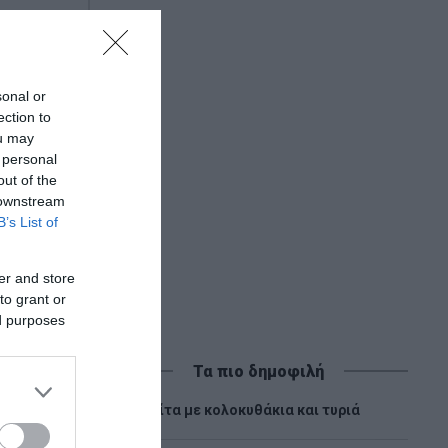
οίνωσή
sonal or
ection to
ou may
 personal
out of the
 downstream
B’s List of
er and store
to grant or
ed purposes
Τα πιο δημοφιλή
1
Πίτα με κολοκυθάκια και τυριά