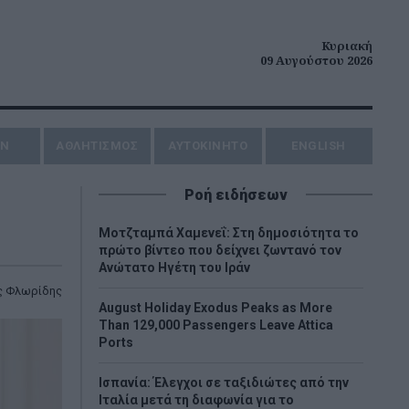
Κυριακή
09 Αυγούστου 2026
ΗΝ
ΑΘΛΗΤΙΣΜΟΣ
AYTOKINHTO
ENGLISH
Ροή ειδήσεων
Μοτζταμπά Χαμενεΐ: Στη δημοσιότητα το
πρώτο βίντεο που δείχνει ζωντανό τον
Ανώτατο Ηγέτη του Ιράν
ς Φλωρίδης
August Holiday Exodus Peaks as More
Than 129,000 Passengers Leave Attica
Ports
Ισπανία: Έλεγχοι σε ταξιδιώτες από την
Ιταλία μετά τη διαφωνία για το