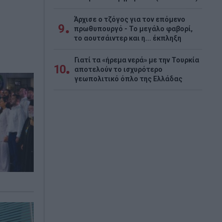
Άρχισε ο τζόγος για τον επόμενο
9
πρωθυπουργό - Το μεγάλο φαβορί,
το αουτσάιντερ και η... έκπληξη
Γιατί τα «ήρεμα νερά» με την Τουρκία
10
αποτελούν το ισχυρότερο
γεωπολιτικό όπλο της Ελλάδας