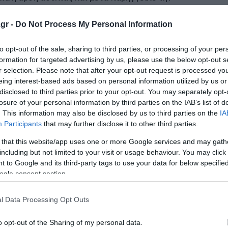
gr -
Do Not Process My Personal Information
 το νέο κόμμα ο εκπρόσωπός του - Πότε θα γίνει η ανακ
to opt-out of the sale, sharing to third parties, or processing of your per
formation for targeted advertising by us, please use the below opt-out s
ε άλλο αμπαλάζ
r selection. Please note that after your opt-out request is processed y
eing interest-based ads based on personal information utilized by us or
τωπίζονται με καφενειακές λογικές
disclosed to third parties prior to your opt-out. You may separately opt-
losure of your personal information by third parties on the IAB’s list of
. This information may also be disclosed by us to third parties on the
IA
ο Lykavitos.gr στο Google News
Participants
that may further disclose it to other third parties.
ώτοι όλες τις ειδήσεις
 that this website/app uses one or more Google services and may gath
including but not limited to your visit or usage behaviour. You may click 
 to Google and its third-party tags to use your data for below specifi
ogle consent section.
l Data Processing Opt Outs
o opt-out of the Sharing of my personal data.