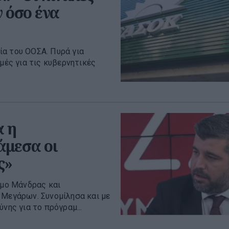
ν όσο ένα
ία του ΟΟΣΑ. Πυρά για
μές για τις κυβερνητικές
α η
άμεσα οι
ς»
μο Μάνδρας και
 Μεγάρων. Συνομίλησα και με
νης για το πρόγραμ...