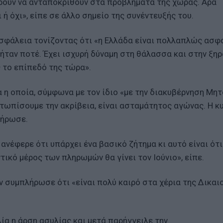
ορούν να ανταποκριθούν στα προβλήματα της χώρας. Άρα
 ή όχι», είπε σε άλλο σημείο της συνέντευξής του.
 Ασφάλεια τονίζοντας ότι «η Ελλάδα είναι πολλαπλώς ασφ
ήταν ποτέ. Έχει ισχυρή δύναμη στη θάλασσα και στην ξηρ
 το επίπεδό της τώρα».
α η οποία, σύμφωνα με τον ίδιο «με την διακυβέρνηση Μη
τωπίσουμε την ακρίβεια, είναι ασταμάτητος αγώνας. Η κ
λήρωσε.
νέφερε ότι υπάρχει ένα βασικό ζήτημα κι αυτό είναι ότι
τικό μέρος των πληρωμών θα γίνει τον Ιούνιο», είπε.
 συμπλήρωσε ότι «είναι πολύ καιρό στα χέρια της Δικαι
ία η άρση ασυλίας και μετά παρήγγειλε την