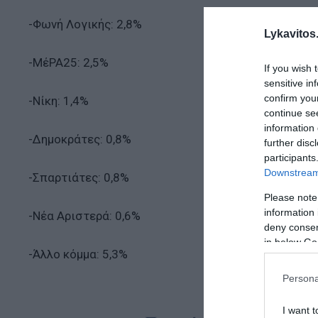
-Φωνή Λογικής: 2,8%
Lykavitos.
-ΜέΡΑ25: 2,5%
If you wish 
sensitive in
confirm you
-Νίκη: 1,4%
continue se
information 
-Δημοκράτες: 0,8%
further disc
participants
Downstream 
-Σπαρτιάτες: 0,8%
Please note
information 
-Νέα Αριστερά: 0,6%
deny consent
in below Go
-Άλλο κόμμα: 5,3%
Persona
I want t