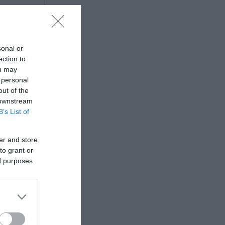
sonal or
ection to
ou may
 personal
out of the
 downstream
B’s List of
er and store
to grant or
ed purposes