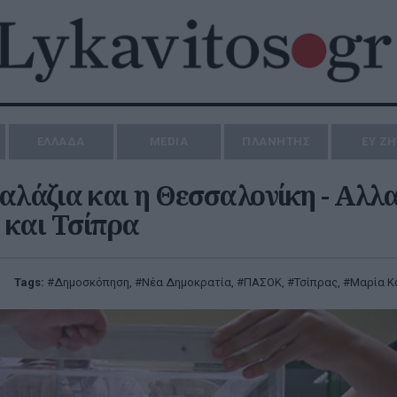
ΕΛΛΑΔΑ
MEDIA
ΠΛΑΝΗΤΗΣ
ΕΥ Ζ
αλάζια και η Θεσσαλονίκη - Αλλ
 και Τσίπρα
Tags:
Δημοσκόπηση
,
Νέα Δημοκρατία
,
ΠΑΣΟΚ
,
Τσίπρας
,
Μαρία Κ