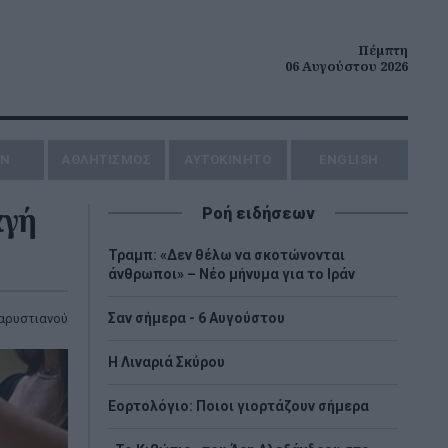
Πέμπτη
06 Αυγούστου 2026
ΗΝ
ΑΘΛΗΤΙΣΜΟΣ
AYTOKINHTO
ENGLISH
αγή
Ροή ειδήσεων
Τραμπ: «Δεν θέλω να σκοτώνονται
άνθρωποι» – Νέο μήνυμα για το Ιράν
Σαν σήμερα - 6 Αυγούστου
αρυστιανού
H Λιναριά Σκύρου
Εορτολόγιο: Ποιοι γιορτάζουν σήμερα