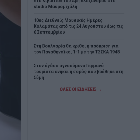
«Το Κιβώτιο» του Άρη Αλεξάνδρου στο
studio Μαυρομιχάλη
10ες Διεθνείς Μουσικές Ημέρες
Καλαμάτας από τις 24 Αυγούστου έως τις
6 Σεπτεμβρίου
Στη Βουλγαρία θα κριθεί η πρόκριση για
τον Παναθηναϊκό, 1-1 με την ΤΣΣΚΑ 1948
Στον όγδοο αγνοούμενο Γερμανό
τουρίστα ανήκει η σορός που βρέθηκε στη
Σύμη
ΟΛΕΣ ΟΙ ΕΙΔΗΣΕΙΣ →
Φωτιά στα Αϊβαλιώτικα του Βόλου
Λόττο: Τα αποτελέσματα της κλήρωσης
της Τετάρτης