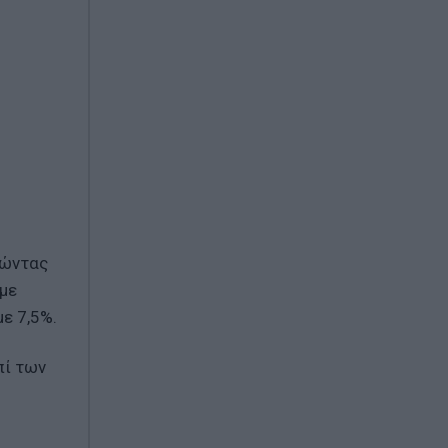
ρώντας
 με
ε 7,5%.
πί των