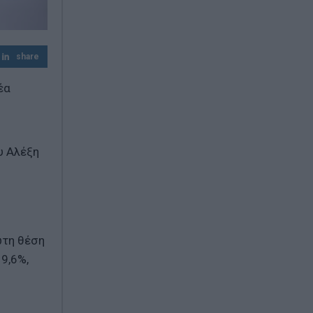
share
έα
υ Αλέξη
ώτη θέση
 9,6%,