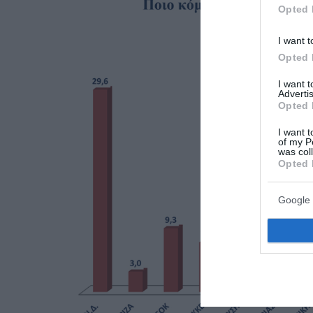
Opted 
I want t
Opted 
I want 
Advertis
Opted 
I want t
of my P
was col
Opted 
Google 