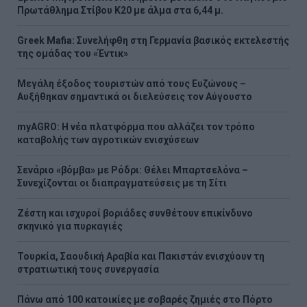
Πρωτάθλημα Στίβου Κ20 με άλμα στα 6,44 μ.
Greek Mafia: Συνελήφθη στη Γερμανία βασικός εκτελεστής
της ομάδας του «Έντικ»
Μεγάλη έξοδος τουριστών από τους Ευζώνους –
Αυξήθηκαν σημαντικά οι διελεύσεις τον Αύγουστο
myAGRO: Η νέα πλατφόρμα που αλλάζει τον τρόπο
καταβολής των αγροτικών ενισχύσεων
Σενάριο «βόμβα» με Ρόδρι: Θέλει Μπαρτσελόνα –
Συνεχίζονται οι διαπραγματεύσεις με τη Σίτι
Ζέστη και ισχυροί βοριάδες συνθέτουν επικίνδυνο
σκηνικό για πυρκαγιές
Τουρκία, Σαουδική Αραβία και Πακιστάν ενισχύουν τη
στρατιωτική τους συνεργασία
Πάνω από 100 κατοικίες με σοβαρές ζημιές στο Πόρτο