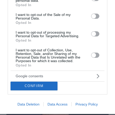
personal data.
grant or deny consent to Google and its third-party tags to
Opted In
use your data for below specified purposes in below Google
Χρηστίδης από το εργοτάξιο του
consent section.
I want to opt-out of the Sale of my
Ιλισού: «Τα έργα παραμένουν
Personal Data.
Opted In
ανολοκλήρωτα – Δεν υπάρχουν
I want to opt-out of processing my
άλλα περιθώρια καθυστέρησης»
Personal Data for Targeted Advertising.
Opted In
Στο εργοτάξιο των αντιπλημμυρικών έργων στον
I want to opt-out of Collection, Use,
Ιλισσό βρέθηκε στις 31 Ιουλίου ο Βουλευτής Νοτίου
Retention, Sale, and/or Sharing of my
Τομέα Αθηνών και Κοινοβουλευτικός Εκπρόσωπος
Personal Data that Is Unrelated with the
Purposes for which it was collected.
του ΠΑΣΟΚ – Κινήματος Αλλαγής, Παύλος
Opted In
Χρηστίδης, προκειμένου να διαπισ...
10:46 | 07 Αυγούστου 2026
Πολιτική
Google consents
CONFIRM
Data Deletion
Data Access
Privacy Policy