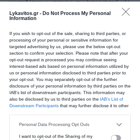
χρηματοδότηση και επιταχύνει την υλοποίησή του”, μιλά
η κυβέρνηση με αφορμή είσοδο του γαλ...
Lykavitos.gr -
Do Not Process My Personal
06 Αυγούστου 2026
Information
If you wish to opt-out of the sale, sharing to third parties, or
διαβάστε επίσης
processing of your personal or sensitive information for
targeted advertising by us, please use the below opt-out
περισσότερες ειδήσεις από το lykavitos.gr
section to confirm your selection. Please note that after your
opt-out request is processed you may continue seeing
interest-based ads based on personal information utilized by
us or personal information disclosed to third parties prior to
your opt-out. You may separately opt-out of the further
disclosure of your personal information by third parties on the
IAB’s list of downstream participants. This information may
also be disclosed by us to third parties on the
IAB’s List of
Downstream Participants
that may further disclose it to other
third parties.
Please note that this website/app uses one or more Google
Personal Data Processing Opt Outs
services and may gather and store information including but
not limited to your visit or usage behaviour. You may click to
I want to opt-out of the Sharing of my