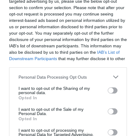
targeted advertising by us, please use the below opt-out
section to confirm your selection. Please note that after your
opt-out request is processed you may continue seeing
interest-based ads based on personal information utilized by
us or personal information disclosed to third parties prior to
your opt-out. You may separately opt-out of the further
Γεωργιάδης για τα σπιτάκια
disclosure of your personal information by third parties on the
IAB’s list of downstream participants. This information may
ανακύκλωσης: «Η γνωμοδότηση
also be disclosed by us to third parties on the
IAB’s List of
της γραμματέως Θεσμών &
Downstream Participants
that may further disclose it to other
third parties.
Διαφάνειας του ΠΑΣΟΚ
συμφωνεί ότι όλα έγιναν
Please note that this website/app uses one or more Google
Personal Data Processing Opt Outs
services and may gather and store information including but
σύννομα»
not limited to your visit or usage behaviour. You may click to
I want to opt-out of the Sharing of my
personal data.
grant or deny consent to Google and its third-party tags to
Opted In
Το ερώτημα αν ο πρόεδρος του ΠΑΣΟΚ, Νίκος
use your data for below specified purposes in below Google
Ανδρουλάκης, εξακολουθεί να επιμένει στις
consent section.
I want to opt-out of the Sale of my
καταγγελίες του για τα «πράσινα σπιτάκια» θέτει ο
Personal Data.
Opted In
Άδωνις Γεωργιάδης. Σε ανάρτησή του υπουργός
Υγείας αναφέρει ότι είχε ζητή...
I want to opt-out of processing my
Personal Data for Targeted Advertising.
17:02 | 05 Αυγούστου 2026
Πολιτική