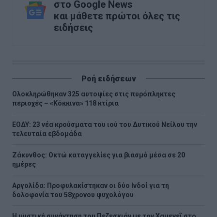
στο Google News
και μάθετε πρώτοι όλες τις
ειδήσεις
Ροή ειδήσεων
Ολοκληρώθηκαν 325 αυτοψίες στις πυρόπληκτες
περιοχές – «Κόκκινα» 118 κτίρια
ΕΟΔΥ: 23 νέα κρούσματα του ιού του Δυτικού Νείλου την
τελευταία εβδομάδα
Ζάκυνθος: Οκτώ καταγγελίες για βιασμό μέσα σε 20
ημέρες
Αργολίδα: Προφυλακίστηκαν οι δύο Ινδοί για τη
δολοφονία του 58χρονου ψυχολόγου
Η μυστική συνάντηση του Πεζεσκιάν με τον Χαμενεΐ στο