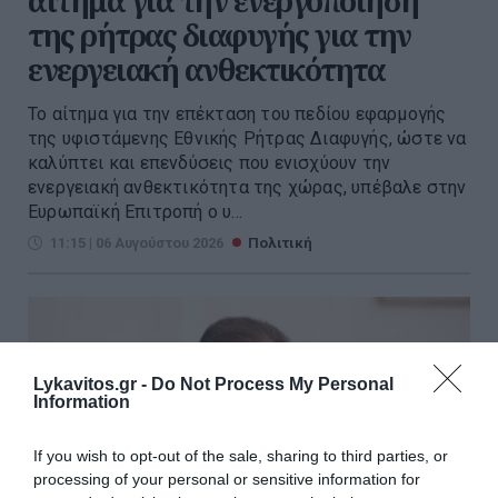
αίτημα για την ενεργοποίηση
της ρήτρας διαφυγής για την
ενεργειακή ανθεκτικότητα
Το αίτημα για την επέκταση του πεδίου εφαρμογής
της υφιστάμενης Εθνικής Ρήτρας Διαφυγής, ώστε να
καλύπτει και επενδύσεις που ενισχύουν την
ενεργειακή ανθεκτικότητα της χώρας, υπέβαλε στην
Ευρωπαϊκή Επιτροπή ο υ...
11:15 | 06 Αυγούστου 2026
Πολιτική
Lykavitos.gr -
Do Not Process My Personal
Information
If you wish to opt-out of the sale, sharing to third parties, or
processing of your personal or sensitive information for