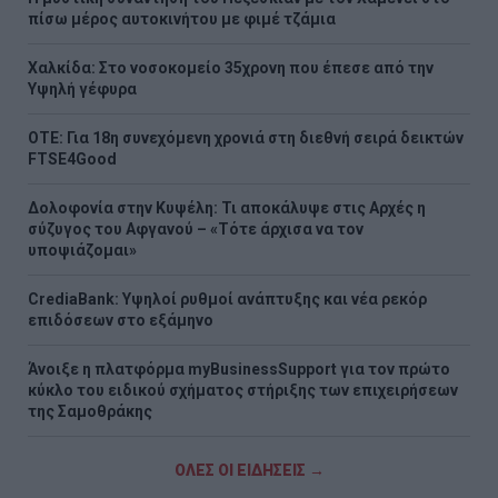
πίσω μέρος αυτοκινήτου με φιμέ τζάμια
Χαλκίδα: Στο νοσοκομείο 35χρονη που έπεσε από την
Υψηλή γέφυρα
ΟΤΕ: Για 18η συνεχόμενη χρονιά στη διεθνή σειρά δεικτών
FTSE4Good
Δολοφονία στην Κυψέλη: Τι αποκάλυψε στις Αρχές η
σύζυγος του Αφγανού – «Τότε άρχισα να τον
υποψιάζομαι»
CrediaBank: Υψηλοί ρυθμοί ανάπτυξης και νέα ρεκόρ
επιδόσεων στο εξάμηνο
Άνοιξε η πλατφόρμα myBusinessSupport για τον πρώτο
κύκλο του ειδικού σχήματος στήριξης των επιχειρήσεων
της Σαμοθράκης
ΟΛΕΣ ΟΙ ΕΙΔΗΣΕΙΣ →