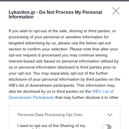
ανάγκη για χαμηλά spreads σε μια χώρα που
δοκιμάστηκε και λίγο έλειψε να βρεθεί μόνη στην...
Lykavitos.gr -
Do Not Process My Personal
Information
έρημο, είναι οι "σύμμαχοι" του Μητσοτάκη. Δεν
ξέρουμε αν μπορούν να διανοηθούν οι Έλληνες
If you wish to opt-out of the sale, sharing to third parties, or
ψηφοφόροι τι διακυβεύεται για τη χώρα, όχι μόνο
processing of your personal or sensitive information for
το 2027, αλλά και για το 2031, ιδίως στο μέτωπο
targeted advertising by us, please use the below opt-out
της οικονομίας.
section to confirm your selection. Please note that after your
opt-out request is processed you may continue seeing
interest-based ads based on personal information utilized by
Οποιαδήποτε οπισθοδρόμηση στην οικονομία θα
us or personal information disclosed to third parties prior to
οδηγήσει σε υποβαθμίσεις του αξιόχρεου και
your opt-out. You may separately opt-out of the further
επιστροφή σε ένα περιβάλλον αβεβαιότητας. Οι
disclosure of your personal information by third parties on the
IAB’s list of downstream participants. This information may
αγορές και οι επενδυτές θα... θυμηθούν τα
also be disclosed by us to third parties on the
IAB’s List of
"πέτρινα" χρόνια των μνημονίων και στο τέλος "θα
Downstream Participants
that may further disclose it to other
πληρώσουν τη νύφη", όλοι οι Έλληνες πολίτες.
third parties.
Μόνο που θα είναι πολύ αργά για όλους αυτούς
Please note that this website/app uses one or more Google
Personal Data Processing Opt Outs
που θέλουν "να φύγει ο Μητσοτάκης". Καλό είναι
services and may gather and store information including but
σε αυτήν την περίπτωση να θυμηθούμε και πάλι το
not limited to your visit or usage behaviour. You may click to
I want to opt-out of the Sharing of my