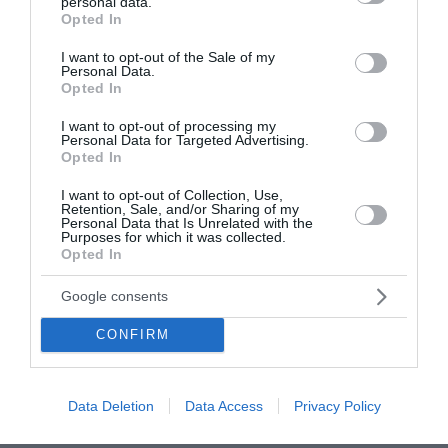
personal data.
grant or deny consent to Google and its third-party tags to
παρελθόν του Τσίπρα, για να μην έχουμε στο
Opted In
use your data for below specified purposes in below Google
μέλλον "παρατράγουδα", τα οποία θα μας
consent section.
I want to opt-out of the Sale of my
κοστίσουν πάρα πολύ ακριβά.
Personal Data.
Opted In
Το παρελθόν του Τσίπρα και οι "πειραματισμοί"
I want to opt-out of processing my
Personal Data for Targeted Advertising.
με... μαυροφορεμένες, πρέπει να αποτελέσουν
Opted In
οδηγό για να μην καταλήξουμε σε εθνικές
I want to opt-out of Collection, Use,
τραγωδίες. Οι κίνδυνοι καραδοκούν και οι εχθροί
Retention, Sale, and/or Sharing of my
Personal Data that Is Unrelated with the
της χώρας, μαζί με τους ντόπιους... αφελείς
Purposes for which it was collected.
"συμμάχους" τους, μπορούν να μας στείλουν...
Opted In
αδιάβαστους! Για τον λόγο αυτό, η ψήφος όλων
Google consents
μας στις προσεχείς εκλογές είναι πολύ "βαριά" και
όσοι αδυνατούν να συλλάβουν τις συνέπειες ενός
CONFIRM
τραγικού... λάθους, ελπίζουμε να μην τις βιώσουν,
γιατί θα κλαίνε και δεν θα έχουν μαντίλι να
Data Deletion
Data Access
Privacy Policy
σκουπιστούν!