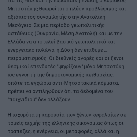
Για τις ΗΠΑ και την Ευρωπαϊκή Ένωση, ο Κυριάκος
Μητσοτάκης θεωρείται ο πλέον προβλέψιμος και
αξιόπιστος συνομιλητής στην Ανατολική
Μεσόγειο. Σε μια περίοδο γεωπολιτικής
αστάθειας (Ουκρανία, Μέση Ανατολή) και με την
Ελλάδα να αποτελεί βασικό γεωπολιτικό και
ενεργειακό πυλώνα, η Δύση δεν επιθυμεί...
πειραματισμούς. Οι διεθνείς αγορές και οι ξένοι
θεσμικοί επενδυτές "ψηφίζουν" μόνο Μητσοτάκη
ως εγγυητή της δημοσιονομικής πειθαρχίας,
οπότε τα εγχώρια αντι-Μητσοτακικά κόμματα,
πρέπει να αντιληφθούν ότι τα δεδομένα του
"παιχνιδιού" δεν αλλάζουν.
Η ισχυρότατη παρουσία των ξένων κεφαλαίων σε
τομείς αιχμής της ελληνικής οικονομίας όπως οι
τράπεζες, η ενέργεια, οι μεταφορές, αλλά και η