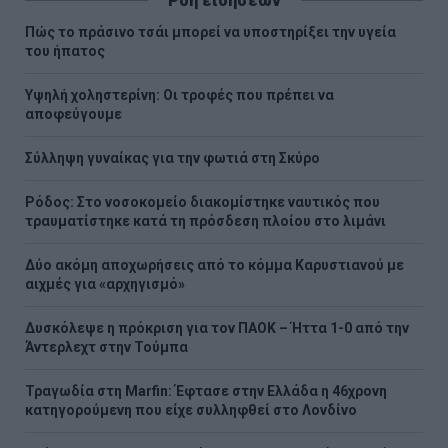
Ροή ειδήσεων
Πώς το πράσινο τσάι μπορεί να υποστηρίξει την υγεία
του ήπατος
Υψηλή χοληστερίνη: Οι τροφές που πρέπει να
αποφεύγουμε
Σύλληψη γυναίκας για την φωτιά στη Σκύρο
Ρόδος: Στο νοσοκομείο διακομίστηκε ναυτικός που
τραυματίστηκε κατά τη πρόσδεση πλοίου στο λιμάνι
Δύο ακόμη αποχωρήσεις από το κόμμα Καρυστιανού με
αιχμές για «αρχηγισμό»
Δυσκόλεψε η πρόκριση για τον ΠΑΟΚ – Ήττα 1-0 από την
Άντερλεχτ στην Τούμπα
Τραγωδία στη Marfin: Έφτασε στην Ελλάδα η 46χρονη
κατηγορούμενη που είχε συλληφθεί στο Λονδίνο