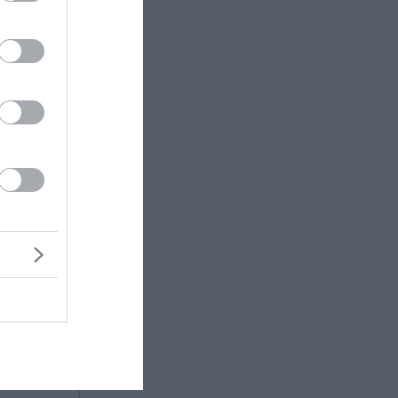
α
ώργο
 να
όγο για
ίας, ενώ