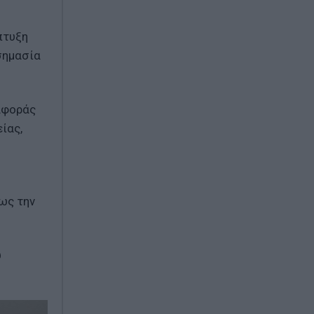
πτυξη
σημασία
ναφοράς
ίας,
ως την
υ