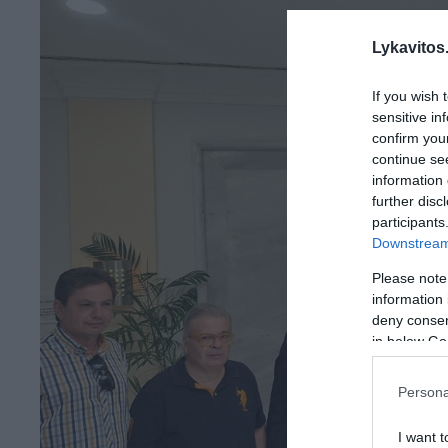
Lykavitos.
If you wish 
sensitive in
confirm you
continue se
information 
further disc
participants
Downstream 
Please note
information 
deny consent
in below Go
Persona
I want t