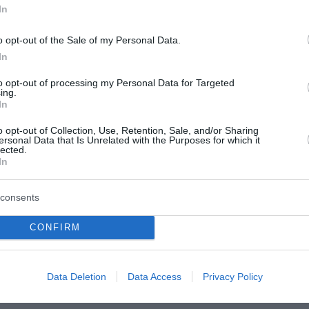
In
o opt-out of the Sale of my Personal Data.
In
to opt-out of processing my Personal Data for Targeted
ing.
In
υνο του Κ.Τ.Ε. Υγείας Ιωάννη Τσίμαρη, τη βουλευτή Νάντι
o opt-out of Collection, Use, Retention, Sale, and/or Sharing
υ Λευτέρη Καρχιμάκη, τον Γραμματέα του Τομέα Υγείας Γι
ersonal Data that Is Unrelated with the Purposes for which it
lected.
και μέλη της Νομαρχιακής Επιτροπής ΠΑΣΟΚ της περιοχής
In
 «Αττικόν».
consents
 επικαιροποίησης του Οργανισμού του Νοσοκομείου, ώστε
ό τις μεγαλύτερες νοσοκομειακές μονάδες της χώρας.
CONFIRM
οσηλευτικού προσωπικού, οι οποίες αποτελούν βασικό λ
υργικές αίθουσες του Νοσοκομείου. Οι εκπρόσωποι των
Data Deletion
Data Access
Privacy Policy
κές λειτουργούν με προσωπικό κάτω από τα όρια ασφαλε