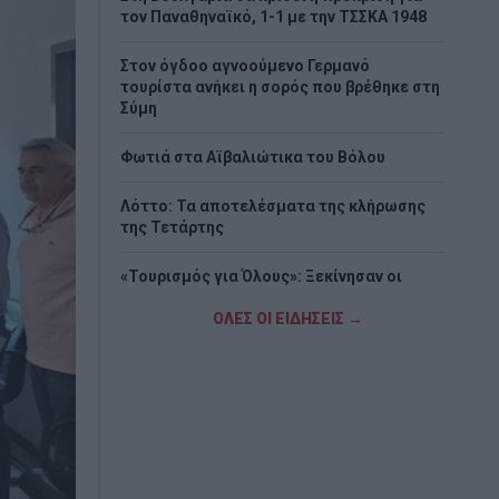
τον Παναθηναϊκό, 1-1 με την ΤΣΣΚΑ 1948
Στον όγδοο αγνοούμενο Γερμανό
τουρίστα ανήκει η σορός που βρέθηκε στη
Σύμη
Φωτιά στα Αϊβαλιώτικα του Βόλου
Λόττο: Τα αποτελέσματα της κλήρωσης
της Τετάρτης
«Τουρισμός για Όλους»: Ξεκίνησαν οι
αιτήσεις με βάση τον ΑΦΜ – Οι
ημερομηνίες
ΟΛΕΣ ΟΙ ΕΙΔΗΣΕΙΣ →
Μείωση φορολογίας, εκπτώσεις στον
ΕΝΦΙΑ και κίνητρα για επενδύσεις στο
φετινό καλάθι της ΔΕΘ
Καταστροφική φωτιά στη Δυτική Αττική:
Τα μέτρα για κατοικίες, επιχειρήσεις και