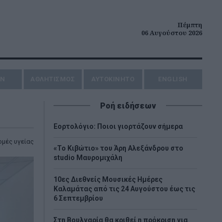
Πέμπτη
06 Αυγούστου 2026
ΗΝ
ΑΘΛΗΤΙΣΜΟΣ
AYTOKINHTO
ENGLISH
Ροή ειδήσεων
Εορτολόγιο: Ποιοι γιορτάζουν σήμερα
ομές υγείας
«Το Κιβώτιο» του Άρη Αλεξάνδρου στο
studio Μαυρομιχάλη
10ες Διεθνείς Μουσικές Ημέρες
Καλαμάτας από τις 24 Αυγούστου έως τις
6 Σεπτεμβρίου
Στη Βουλγαρία θα κριθεί η πρόκριση για