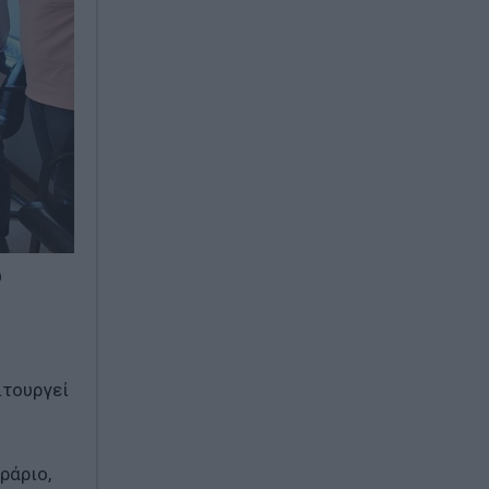
υ
ιτουργεί
ράριο,