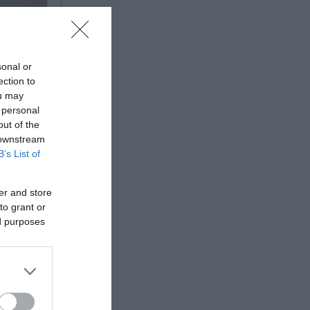
sonal or
ection to
ou may
 personal
out of the
 downstream
B’s List of
er and store
to grant or
ed purposes