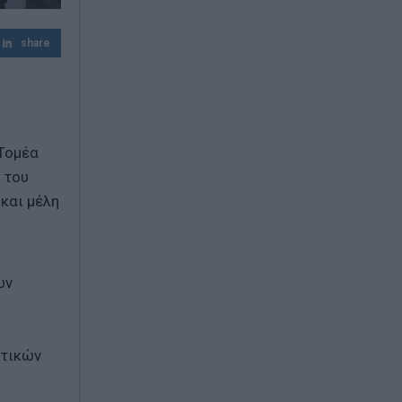
αγρότες
share
 Τομέα
 του
και μέλη
ων
ατικών