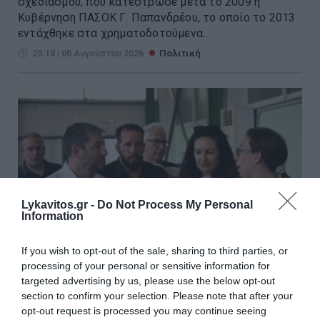
σχεδιασμού, που κατέστρωσε μετά το 2009 η
Κυβέρνηση ΠΑΣΟΚ Γ. Παπανδρέου, το οποίο το 2013
εντάχθηκε στα χρηματοδοτούμενα...
20:18 | 05 Αυγούστου 2026
Πολιτική
Lykavitos.gr -
Do Not Process My Personal
Information
If you wish to opt-out of the sale, sharing to third parties, or
processing of your personal or sensitive information for
targeted advertising by us, please use the below opt-out
section to confirm your selection. Please note that after your
Ο Ανδρουλάκης στον σταθμό
opt-out request is processed you may continue seeing