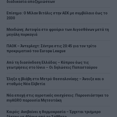
διαδικασία αποζημιώσεων
Επίσημο: Ο Μίλαν Βιτάλις στην ΑΕΚ με συμβόλαιο έως το
2030
Μενδώνη: Αυτοψία στο φρούριο των Αιγοσθένων μετά τη
μεγάλη πυρκαγιά
ΠΑΟΚ – Άντερλεχτ: Σέντρα στις 20:45 για τον τρίτο
προκριματικό του Europa League
Από τη διασύνδεση Ελλάδας – Κύπρου έως τις
γεωτρήσεις στο Ιόνιο – Οι δηλώσεις Παπασταύρου
Έληξε η βλάβη στο Μετρό Θεσσαλονίκης – Άνοιξε και ο
σταθμός Νέα Ελβετία
Νέα εποχή στις αγροτικές ενισχύσεις: Παρουσιάστηκε το
myAGRO παρουσία Μητσοτάκη
Καιρός: Ανεβαίνει η θερμοκρασία – Έρχεται τριήμερο
ζέστης με 40άρια από το Σάββατο