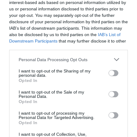
interest-based ads based on personal information utilized by
φιλοξενίας πυρόπληκτων ζώων
us or personal information disclosed to third parties prior to
στα Μέγαρα (Photos)
your opt-out. You may separately opt-out of the further
disclosure of your personal information by third parties on the
Στο Δημοτικό Στάδιο Μεγάρων, που φιλοξενεί
IAB’s list of downstream participants. This information may
έκτακτο σταθμό υποδοχής και φροντίδας
also be disclosed by us to third parties on the
IAB’s List of
πυρόπληκτων ζώων, έκανε στάση ο Νίκος
Downstream Participants
that may further disclose it to other
Ανδρουλάκης, στο πλαίσιο της περιοδείας του στις
third parties.
πληγείσες περιοχές της Δυτικής Αττικής. ...
Please note that this website/app uses one or more Google
Personal Data Processing Opt Outs
17:48 | 05 Αυγούστου 2026
Πολιτική
services and may gather and store information including but
not limited to your visit or usage behaviour. You may click to
I want to opt-out of the Sharing of my
personal data.
grant or deny consent to Google and its third-party tags to
Opted In
use your data for below specified purposes in below Google
consent section.
I want to opt-out of the Sale of my
Personal Data.
Opted In
I want to opt-out of processing my
Personal Data for Targeted Advertising.
Opted In
I want to opt-out of Collection, Use,