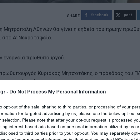
facebook
post
στη Μητρόπολη Αθηνών θα γίνει η κηδεία του πρώην πρωθ
ι στο Α' Νεκροταφείο.
 εν ενεργεία πρωθυπουργού.
πρωθυπουργός Κυριάκος Μητσοτάκης, ο πρόεδρος του Π
υπουργού. Πρόκειται για τους ομότιμους καθηγητές Γιάν
η, ο οποίος υπήρξε και υπουργός στις κυβερνήσεις του 
gr -
Do Not Process My Personal Information
to opt-out of the sale, sharing to third parties, or processing of your per
formation for targeted advertising by us, please use the below opt-out s
στους ιστορικούς ηγέτες και πρωθυπουργούς της χώρας
r selection. Please note that after your opt-out request is processed y
 Αλ Σίσι και Χριστουδουλίδη για τα ενεργειακά
eing interest-based ads based on personal information utilized by us or
disclosed to third parties prior to your opt-out. You may separately opt-
ε δρόμους οικονομικής ανάπτυξης και κοινωνικής δικαι
losure of your personal information by third parties on the IAB’s list of