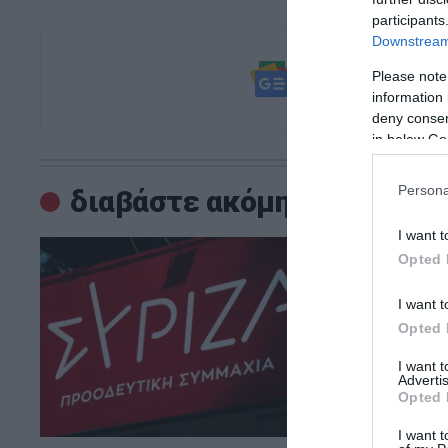
participants
Downstream 
Ακολουθήστε τ
Please note
και μάθετε πρ
information 
deny consent
in below Go
Persona
διαβάστε ακόμη
I want t
Opted 
I want t
Opted 
I want 
Advertis
Opted 
I want t