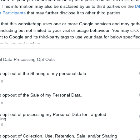
. This information may also be disclosed by us to third parties on the
IA
Participants
that may further disclose it to other third parties.
ο Lykavitos.gr στο Google News
 that this website/app uses one or more Google services and may gath
ώτοι όλες τις ειδήσεις
including but not limited to your visit or usage behaviour. You may click 
 to Google and its third-party tags to use your data for below specifi
ogle consent section.
l Data Processing Opt Outs
o opt-out of the Sharing of my personal data.
In
o opt-out of the Sale of my Personal Data.
In
to opt-out of processing my Personal Data for Targeted
ing.
In
o opt-out of Collection, Use, Retention, Sale, and/or Sharing