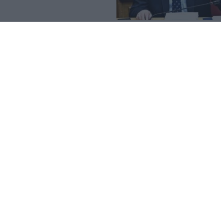
ου Ιλισού: «Τα
τα – Δεν
αθυστέρησης»
ό βρέθηκε στις 31 Ιουλίου ο
κός Εκπρόσωπος του ΠΑΣΟΚ –
 διαπισ...
ται δεν ισχύει»
ν των