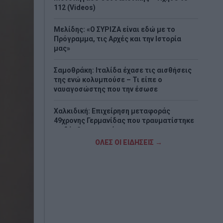
112 (Videos)
Μελίδης: «Ο ΣΥΡΙΖΑ είναι εδώ με το
Πρόγραμμα, τις Αρχές και την Ιστορία
μας»
Σαμοθράκη: Ιταλίδα έχασε τις αισθήσεις
της ενώ κολυμπούσε – Τι είπε ο
ναυαγοσώστης που την έσωσε
Χαλκιδική: Επιχείρηση μεταφοράς
49χρονης Γερμανίδας που τραυματίστηκε
σε δύσβατο σημείο
ΟΛΕΣ ΟΙ ΕΙΔΗΣΕΙΣ →
Σενάρια για τον Μοτζτάμπα Χαμενεΐ: Τι
αναφέρεται για την κατάσταση της υγείας
του και γιατί παραμένει μυστήριο
Σκέρτσος: «Η μεγαλύτερη τιμή στη μνήμη
όσων χάθηκαν είναι να επενδύουμε στην
πρόληψη και την Πολιτική Προστασία»