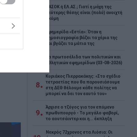
τερη
ΠΑΣΟΚ ή ΕΛ.ΑΣ.; Γιατί η μάχη της
5
δεύτερης θέσης είναι (πολύ) ανοιχτή
ακόμη
νδύουμε
Εφημερίδα «Εστία»: Όταν η
6
δημοσιογραφία βάζει τα χέρια της
και βγάζει τα μάτια της
ποτίει
Τα πρωτοσέλιδα των πολιτικών και
7
ς και
αθλητικών εφημερίδων (03-08-2026)
 ζωή τους
Κυριάκος Πιερρακάκης: «Στο σχέδιο
τετραετίας που θα παρουσιάσουμε
8
στη ΔΕΘ θέλουμε κάθε πολίτης να
μπορεί να δει τον εαυτό του»
Άρχισε ο τζόγος για τον επόμενο
9
πρωθυπουργό - Το μεγάλο φαβορί,
το αουτσάιντερ και η... έκπληξη
Νεκρός 72χρονος στα Λιόσια: Οι