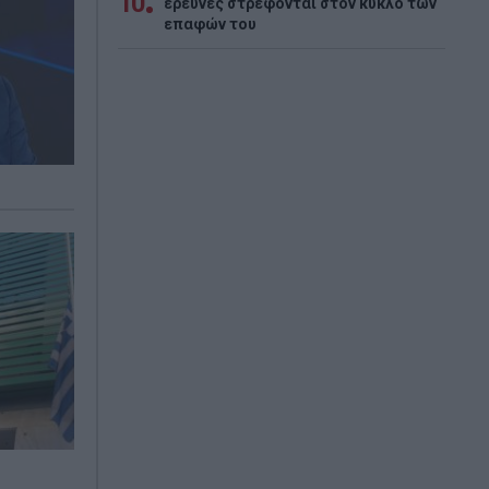
10
έρευνες στρέφονται στον κύκλο των
επαφών του