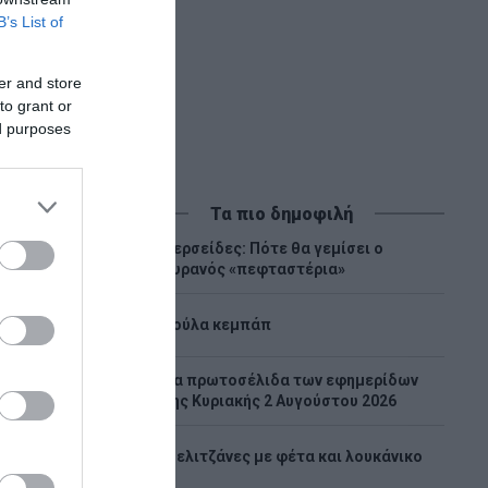
B’s List of
er and store
to grant or
ed purposes
Τα πιο δημοφιλή
Περσείδες: Πότε θα γεμίσει ο
1
ουρανός «πεφταστέρια»
2
Λούλα κεμπάπ
Tα πρωτοσέλιδα των εφημερίδων
3
της Κυριακής 2 Αυγούστου 2026
4
Μελιτζάνες με φέτα και λουκάνικο