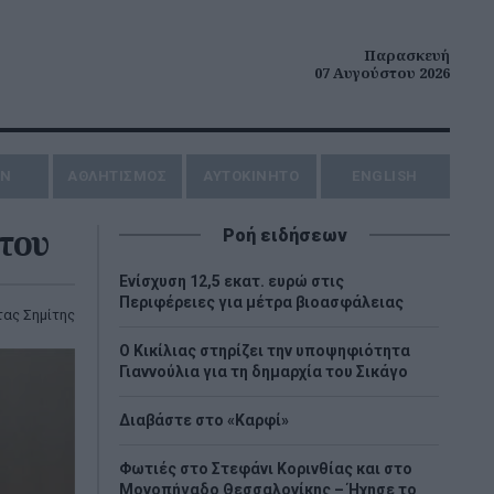
Παρασκευή
07 Αυγούστου 2026
ΗΝ
ΑΘΛΗΤΙΣΜΟΣ
AYTOKINHTO
ENGLISH
 του
Ροή ειδήσεων
Ενίσχυση 12,5 εκατ. ευρώ στις
Περιφέρειες για μέτρα βιοασφάλειας
ας Σημίτης
Ο Κικίλιας στηρίζει την υποψηφιότητα
Γιαννούλια για τη δημαρχία του Σικάγο
Διαβάστε στο «Καρφί»
Φωτιές στο Στεφάνι Κορινθίας και στο
Μονοπήγαδο Θεσσαλονίκης – Ήχησε το