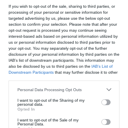
If you wish to opt-out of the sale, sharing to third parties, or
Χατζηδάκης: «Ό,τι δεν αναρτάται δεν ισχύει» -
processing of your personal or sensitive information for
Υποχρεωτική ανάρτηση όλων των εγκυκλίων
targeted advertising by us, please use the below opt-out
στο Δημόσιο
section to confirm your selection. Please note that after your
opt-out request is processed you may continue seeing
Από την 1η Οκτωβρίου 2026 τίθεται σε εφαρμογή μια
interest-based ads based on personal information utilized by
σημαντική αλλαγή στη λειτουργία της Δημόσιας
us or personal information disclosed to third parties prior to
Διοίκησης, καθώς οι εγκύκλιοι των δημόσιων φορέων
your opt-out. You may separately opt-out of the further
που δεν θα αναρτώνται στις επίσημες...
disclosure of your personal information by third parties on the
07 Αυγούστου 2026
IAB’s list of downstream participants. This information may
also be disclosed by us to third parties on the
IAB’s List of
Downstream Participants
that may further disclose it to other
third parties.
Please note that this website/app uses one or more Google
Personal Data Processing Opt Outs
services and may gather and store information including but
not limited to your visit or usage behaviour. You may click to
I want to opt-out of the Sharing of my
personal data.
grant or deny consent to Google and its third-party tags to
Opted In
use your data for below specified purposes in below Google
consent section.
I want to opt-out of the Sale of my
Personal Data.