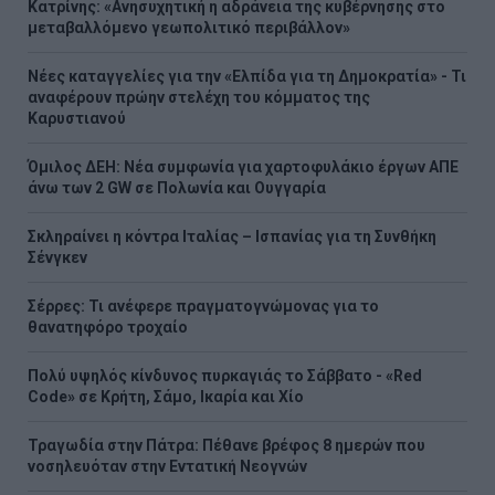
Κατρίνης: «Ανησυχητική η αδράνεια της κυβέρνησης στο
μεταβαλλόμενο γεωπολιτικό περιβάλλον»
Νέες καταγγελίες για την «Ελπίδα για τη Δημοκρατία» - Τι
αναφέρουν πρώην στελέχη του κόμματος της
Καρυστιανού
Όμιλος ΔΕΗ: Νέα συμφωνία για χαρτοφυλάκιο έργων ΑΠΕ
άνω των 2 GW σε Πολωνία και Ουγγαρία
Σκληραίνει η κόντρα Ιταλίας – Ισπανίας για τη Συνθήκη
Σένγκεν
Σέρρες: Τι ανέφερε πραγματογνώμονας για το
θανατηφόρο τροχαίο
Πολύ υψηλός κίνδυνος πυρκαγιάς το Σάββατο - «Red
Code» σε Κρήτη, Σάμο, Ικαρία και Χίο
Τραγωδία στην Πάτρα: Πέθανε βρέφος 8 ημερών που
νοσηλευόταν στην Εντατική Νεογνών