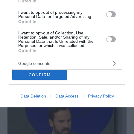
Opted In
I want to opt-out of processing my
Personal Data for Targeted Advertising.
Opted In
I want to opt-out of Collection, Use,
myAGRO: Η νέα πλατφόρμα που αλλάζει τον
Retention, Sale, and/or Sharing of my
τρόπο καταβολής των αγροτικών ενισχύσεων
Personal Data that Is Unrelated with the
Purposes for which it was collected.
Opted In
Επίσημη πρώτη, χθες, της νέας εφαρμογής myAGRO για
τους αγρότες, της νέας πλατφόρμας διαχείρισης των
Google consents
αγροτικών επιδοτήσεων. Μέσω της συγκεκριμένης
πλατφόρμας, η οποία λειτουργεί υπ...
CONFIRM
07 Αυγούστου 2026
Data Deletion
Data Access
Privacy Policy