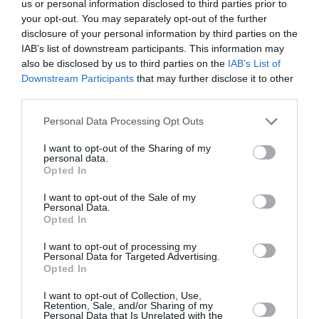
us or personal information disclosed to third parties prior to
εξελίξεων στην ήπειρό μας».
your opt-out. You may separately opt-out of the further
disclosure of your personal information by third parties on the
IAB’s list of downstream participants. This information may
Αναφέρθηκε στις προμήθειες Rafale, Belharra, στην
also be disclosed by us to third parties on the
IAB’s List of
ελληνογαλλική αμυντική συνεργασία, αλλά και στο
Downstream Participants
that may further disclose it to other
πρόγραμμα «Ασπίδα του Αχιλλέα», σημειώνοντας
third parties.
ότι η Ελλάδα πρέπει να ενισχύσει την αποτρεπτική
Please note that this website/app uses one or more Google
Personal Data Processing Opt Outs
της ισχύ με τρόπο που να στηρίζει και την εγχώρια
services and may gather and store information including but
not limited to your visit or usage behaviour. You may click to
I want to opt-out of the Sharing of my
βιομηχανία.
personal data.
grant or deny consent to Google and its third-party tags to
Opted In
use your data for below specified purposes in below Google
Άσκησε κριτική στην αντιπολίτευση την οποία
consent section.
I want to opt-out of the Sale of my
χαρακτήρισε «αμήχανη». Κατηγόρησε το
ΠΑΣΟΚ
ότι
Personal Data.
Opted In
«
πήρε τη σκυτάλη από τον ΣΥΡΙΖΑ
» για να γίνει το
κόμμα του «
όχι σε όλα
» και του «
ναι στο τίποτα
»,
I want to opt-out of processing my
Personal Data for Targeted Advertising.
ενώ παράλληλα αναγνώρισε ότι «δεν έγιναν όλα
Opted In
τέλεια», επισημαίνοντας τις παθογένειες που
I want to opt-out of Collection, Use,
«πρέπει να ξεριζωθούν» και την ακρίβεια που
Retention, Sale, and/or Sharing of my
Personal Data that Is Unrelated with the