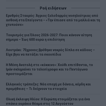
Ροή ειδήσεων
Ερυθρός Σταυρός: Άγριος ξυλοδαρμός νοσηλεύτριας από
ασθενή στα Επείγοντα – «Την έπιασε από τα μαλλιά και τη
χτυπούσε»
Τουρισμός για Όλους 2026-2027: Ποιοι κάνουν αίτηση
σήμερα – Έως 600 ευρώ η επιδότηση
Λουτράκι: 75χρονος βρέθηκε νεκρός δίπλα σε κάδους –
Είχε βγει να πετάξει τα σκουπίδια
Η Μέση Ανατολή στο «κόκκινο»: Χούθι επιτίθενται, το
Ιράν σκληραίνει το τελεσίγραφο και το Πεντάγωνο
προετοιμάζεται
Ελληνικές τράπεζες: Νέα εποχή με δάνεια, κέρδη και
προμήθειες – Τι δείχνουν τα στοιχεία
Ολική έκλειψη Ηλίου: Η Ευρώπη ετοιμάζεται για ένα
σπάνιο ουράνιο θέαμα στις 12 Αυγούστου