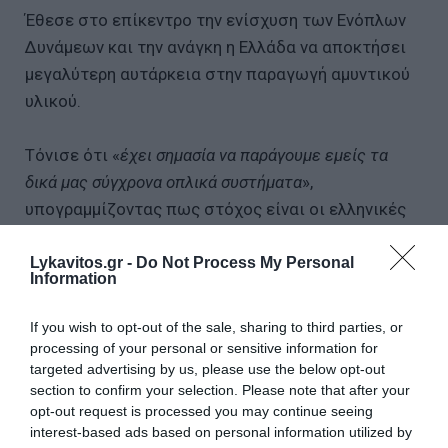
Έθεσε στο επίκεντρο την ενίσχυση των Ενόπλων
Δυνάμεων και την ανάγκη η Ελλάδα να αποκτήσει
μεγαλύτερη αυτάρκεια στην παραγωγή αμυντικού
υλικού.
Τόνισε ότι «
έχει σημασία να παράγουμε εμείς τα
δικά μας σύγχρονα οπλικά συστήματα
»,
υπογραμμίζοντας πως στόχος είναι οι ελληνικές
εταιρείες να αναλαμβάνουν τουλάχιστον το 25%
της παραγωγής που αφορά τις μεγάλες αμυντικές
Lykavitos.gr -
Do Not Process My Personal
Information
αγορές.
If you wish to opt-out of the sale, sharing to third parties, or
Σημείωσε ότι η σημερινή ημέρα, 9 Μαΐου,
Ημέρα
processing of your personal or sensitive information for
της Ευρώπης
, δεν είναι τυχαία για τη διεξαγωγή
targeted advertising by us, please use the below opt-out
section to confirm your selection. Please note that after your
του 6ου Προσυνεδρίου, υπογραμμίζοντας πως η
opt-out request is processed you may continue seeing
παράταξη που ίδρυσε ο
Κωνσταντίνος
interest-based ads based on personal information utilized by
Καραμανλής
βρίσκεται «στην πρώτη γραμμή των