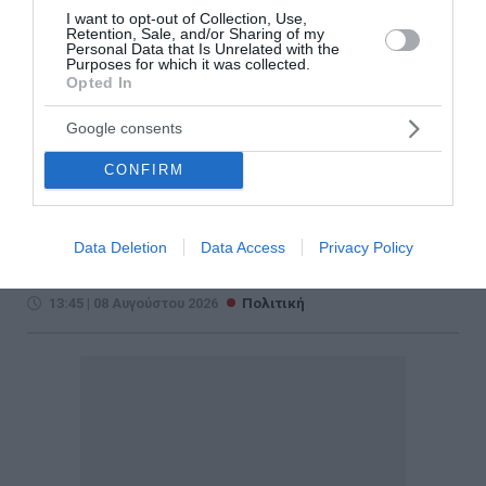
I want to opt-out of Collection, Use,
Retention, Sale, and/or Sharing of my
Personal Data that Is Unrelated with the
Purposes for which it was collected.
Απάντηση ΠΑΣΟΚ σε Σκέρτσο::
Opted In
«Οι πίνακες και οι αναλύσεις του
Google consents
διαρκούν όσο ένα ηλιοβασίλεμα»
CONFIRM
Απάντηση του ΠΑΣΟΚ στον Άκη Σκέρτσο για τα
στοιχεία του ΟΟΣΑ. Πυρά για ακρίβεια, πραγματικό
Data Deletion
Data Access
Privacy Policy
εισόδημα και ανισότητες και αιχμές για τις
κυβερνητικές αναλύσεις.
13:45 | 08 Αυγούστου 2026
Πολιτική