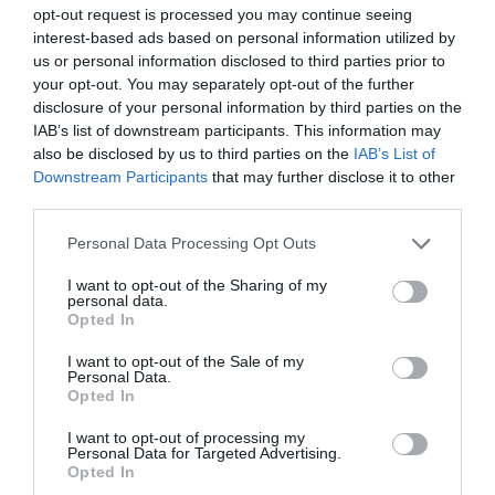
από το 2019»
opt-out request is processed you may continue seeing
interest-based ads based on personal information utilized by
Ο Διευθυντής Ψηφιακής Επικοινωνίας του
us or personal information disclosed to third parties prior to
Πρωθυπουργού Νίκος Ρωμανός, απαντά στην
your opt-out. You may separately opt-out of the further
κριτική της αντιπολίτευσης για την πορεία της
disclosure of your personal information by third parties on the
IAB’s list of downstream participants. This information may
ελληνικής οικονομίας, κατηγορώντας την ότι
also be disclosed by us to third parties on the
IAB’s List of
χρησιμοποιεί αποσπασματικά στοιχεία από έκ...
Downstream Participants
that may further disclose it to other
19:30 | 07 Αυγούστου 2026
Πολιτική
third parties.
Please note that this website/app uses one or more Google
Personal Data Processing Opt Outs
services and may gather and store information including but
not limited to your visit or usage behaviour. You may click to
I want to opt-out of the Sharing of my
personal data.
grant or deny consent to Google and its third-party tags to
Opted In
use your data for below specified purposes in below Google
consent section.
I want to opt-out of the Sale of my
Personal Data.
Opted In
I want to opt-out of processing my
Personal Data for Targeted Advertising.
Opted In