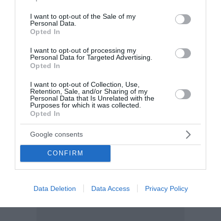
use your data for below specified purposes in below Google
10:49 | 10 Αυγούστου 2026
Πολιτική
consent section.
I want to opt-out of the Sale of my
Personal Data.
Opted In
I want to opt-out of processing my
Personal Data for Targeted Advertising.
Opted In
I want to opt-out of Collection, Use,
Retention, Sale, and/or Sharing of my
Personal Data that Is Unrelated with the
Purposes for which it was collected.
Opted In
Google consents
CONFIRM
Data Deletion
Data Access
Privacy Policy