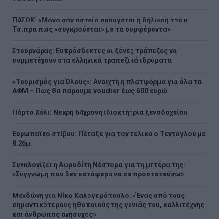
ΠΑΣΟΚ: «Μόνο σαν αστείο ακούγεται η δήλωση του κ.
Τσίπρα πως «συγκρούεται» με τα συμφέροντα»
Στουρνάρας: Ευπρόσδεκτες οι ξένες τράπεζες να
συμμετέχουν στα ελληνικά τραπεζικά ιδρύματα
«Τουρισμός για Όλους»: Ανοιχτή η πλατφόρμα για όλα τα
ΑΦΜ – Πώς θα πάρουμε voucher έως 600 ευρώ
Πόρτο Χέλι: Νεκρή 64χρονη ιδιοκτήτρια ξενοδοχείου
Ευρωπαϊκό στίβου: Πέταξε για τον τελικό ο Τεντόγλου με
8.26μ.
Συγκλονίζει η Αφροδίτη Νέστορα για τη μητέρα της:
«Συγγνώμη που δεν κατάφερα να σε προστατεύσω»
Μενδώνη για Νίκο Καλογερόπουλο: «Ένας από τους
σημαντικότερους ηθοποιούς της γενιάς του, καλλιτέχνης
και άνθρωπος ανήσυχος»