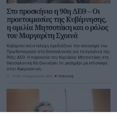
Στο προσκήνιο η 90η ΔΕΘ – Οι
προετοιμασίες της Κυβέρνησης,
η ομιλία Μητσοτάκη και ο ρόλος
του Μαργαρίτη Σχοινά
Κυβερνητικά στελέχη σχεδιάζουν την επίσκεψη του
Πρωθυπουργού στη Θεσσαλονίκη για τα εγκαίνια της
90ής ∆ΕΘ. Η παρουσία του Κυριάκου Μητσοτάκη στη
Θεσσαλονίκη θα ξεκινήσει το µεσηµέρι µε επίσκεψη
στην Αµερικανική...
13:34 | 10 Αυγούστου 2026
Πολιτική