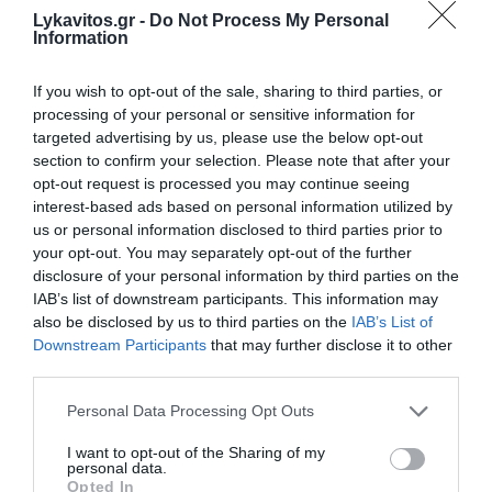
Lykavitos.gr -
Do Not Process My Personal
Information
If you wish to opt-out of the sale, sharing to third parties, or
processing of your personal or sensitive information for
targeted advertising by us, please use the below opt-out
section to confirm your selection. Please note that after your
opt-out request is processed you may continue seeing
interest-based ads based on personal information utilized by
Ο Γιώργος Αυτιάς ζητά έλεγχο σε
us or personal information disclosed to third parties prior to
αγορές ακινήτων από τρίτες
your opt-out. You may separately opt-out of the further
disclosure of your personal information by third parties on the
χώρες σε διασυνοριακές
IAB’s list of downstream participants. This information may
περιοχές
also be disclosed by us to third parties on the
IAB’s List of
Downstream Participants
that may further disclose it to other
third parties.
Με ερώτησή του προς την Ευρωπαϊκή Επιτροπή ο
Γιώργος Αυτιάς, ως μέλος της Επιτροπής
Please note that this website/app uses one or more Google
Personal Data Processing Opt Outs
Οικονομικών, ρωτά πως και με ποιον τρόπο η
services and may gather and store information including but
Κομισιόν, σε συνεργασία με τις αρμόδιες ελεγκτικές
not limited to your visit or usage behaviour. You may click to
I want to opt-out of the Sharing of my
αρχές των κρατών-μελών της Ευρωπ...
personal data.
grant or deny consent to Google and its third-party tags to
Opted In