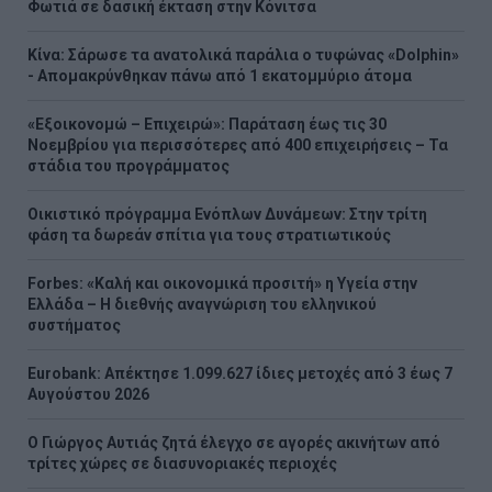
Φωτιά σε δασική έκταση στην Κόνιτσα
Κίνα: Σάρωσε τα ανατολικά παράλια ο τυφώνας «Dolphin»
- Απομακρύνθηκαν πάνω από 1 εκατομμύριο άτομα
«Εξοικονομώ – Επιχειρώ»: Παράταση έως τις 30
Νοεμβρίου για περισσότερες από 400 επιχειρήσεις – Τα
στάδια του προγράμματος
Οικιστικό πρόγραμμα Ενόπλων Δυνάμεων: Στην τρίτη
φάση τα δωρεάν σπίτια για τους στρατιωτικούς
Forbes: «Καλή και οικονομικά προσιτή» η Υγεία στην
Ελλάδα – Η διεθνής αναγνώριση του ελληνικού
συστήματος
Eurobank: Απέκτησε 1.099.627 ίδιες μετοχές από 3 έως 7
Αυγούστου 2026
Ο Γιώργος Αυτιάς ζητά έλεγχο σε αγορές ακινήτων από
τρίτες χώρες σε διασυνοριακές περιοχές