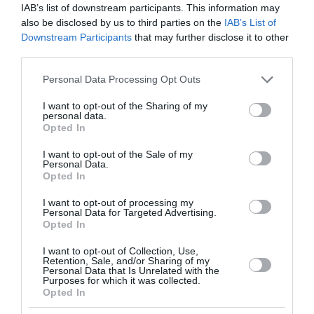
IAB’s list of downstream participants. This information may
also be disclosed by us to third parties on the
IAB’s List of
Downstream Participants
that may further disclose it to other
third parties.
Please note that this website/app uses one or more Google
Personal Data Processing Opt Outs
services and may gather and store information including but
Χαρδαλιάς: Δύο νέοι Αντιπεριφερειάρχες στην
not limited to your visit or usage behaviour. You may click to
I want to opt-out of the Sharing of my
personal data.
grant or deny consent to Google and its third-party tags to
Αττική – Θεοδωρόπουλος και Κοσμόπουλος
Opted In
use your data for below specified purposes in below Google
αναλαμβάνουν κρίσιμα χαρτοφυλάκια
consent section.
I want to opt-out of the Sale of my
Personal Data.
Ο Νίκος Χαρδαλιάς όρισε δύο νέους
Opted In
Αντιπεριφερειάρχες. Ο Χρήστος Θεοδωρόπουλος
αναλαμβάνει Θεσμούς, Διαφάνεια και Ηλεκτρονική
I want to opt-out of processing my
Personal Data for Targeted Advertising.
Διακυβέρνηση και ο Λευτέρης Κοσμόπουλος
Opted In
Μητροπολιτικές ...
09 Αυγούστου 2026
I want to opt-out of Collection, Use,
Retention, Sale, and/or Sharing of my
Personal Data that Is Unrelated with the
Purposes for which it was collected.
Opted In