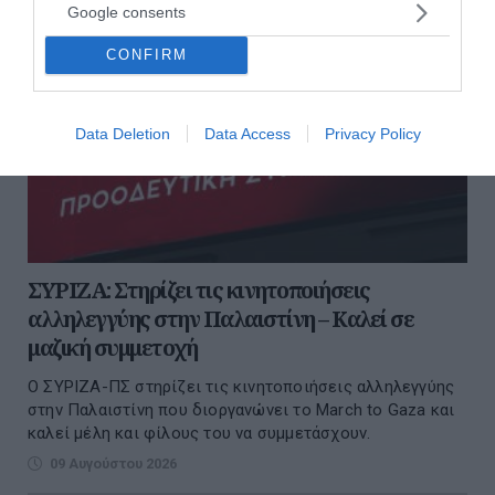
Google consents
CONFIRM
Data Deletion
Data Access
Privacy Policy
ΣΥΡΙΖΑ: Στηρίζει τις κινητοποιήσεις
αλληλεγγύης στην Παλαιστίνη – Καλεί σε
μαζική συμμετοχή
Ο ΣΥΡΙΖΑ-ΠΣ στηρίζει τις κινητοποιήσεις αλληλεγγύης
στην Παλαιστίνη που διοργανώνει το March to Gaza και
καλεί μέλη και φίλους του να συμμετάσχουν.
09 Αυγούστου 2026