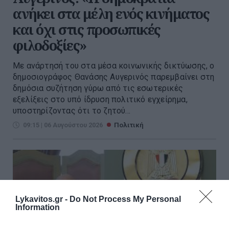
ανήκει στα μέλη ενός κινήματος
και όχι στις προσωπικές
φιλοδοξίες»
Με ανάρτησή του στα μέσα κοινωνικής δικτύωσης, ο
δημοσιογράφος Θανάσης Αυγερινός παρεμβαίνει στη
δημόσια συζήτηση γύρω από τις εσωτερικές
εξελίξεις στο υπό ίδρυση πολιτικό εγχείρημα,
υποστηρίζοντας ότι το ζητού...
09:15 | 06 Αυγούστου 2026
Πολιτική
Lykavitos.gr -
Do Not Process My Personal
Information