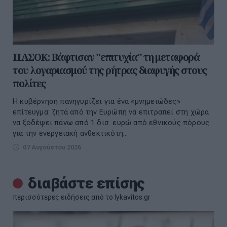
ΠΑΣΟΚ: Βάφτισαν "επιτυχία" τη μεταφορά
του λογαριασμού της ρήτρας διαφυγής στους
πολίτες
Η κυβέρνηση πανηγυρίζει για ένα «μνημειώδες»
επίτευγμα: ζητά από την Ευρώπη να επιτραπεί στη χώρα
να ξοδέψει πάνω από 1 δισ. ευρώ από εθνικούς πόρους
για την ενεργειακή ανθεκτικότη...
07 Αυγούστου 2026
διαβάστε επίσης
περισσότερες ειδήσεις από το lykavitos.gr