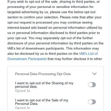
If you wish to opt-out of the sale, sharing to third parties, or
processing of your personal or sensitive information for
targeted advertising by us, please use the below opt-out
section to confirm your selection. Please note that after your
opt-out request is processed you may continue seeing
interest-based ads based on personal information utilized by
us or personal information disclosed to third parties prior to
Δένδιας για τη συμφωνία ΑΟΖ με
your opt-out. You may separately opt-out of the further
disclosure of your personal information by third parties on the
την Αίγυπτο: «Κατοχυρώσαμε το
IAB’s list of downstream participants. This information may
εθνικό συμφέρον με βάση το
also be disclosed by us to third parties on the
IAB’s List of
Downstream Participants
that may further disclose it to other
Διεθνές Δίκαιο»
third parties.
Έξι χρόνια από τη συμφωνία ΑΟΖ: Το μήνυμα του
Please note that this website/app uses one or more Google
Personal Data Processing Opt Outs
Νίκου Δένδια
services and may gather and store information including but
not limited to your visit or usage behaviour. You may click to
I want to opt-out of the Sharing of my
11:08 | 06 Αυγούστου 2026
Πολιτική
personal data.
grant or deny consent to Google and its third-party tags to
Opted In
use your data for below specified purposes in below Google
consent section.
I want to opt-out of the Sale of my
Personal Data.
Opted In