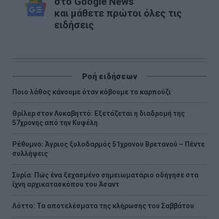
στο Google News
και μάθετε πρώτοι όλες τις
ειδήσεις
Ροή ειδήσεων
Ποιο λάθος κάνουμε όταν κόβουμε το καρπούζι
Θρίλερ στον Λυκαβηττό: Εξετάζεται η διαδρομή της
57χρονης από την Κυψέλη
Ρέθυμνο: Άγριος ξυλοδαρμός 51χρονου Βρετανού – Πέντε
συλλήψεις
Συρία: Πώς ένα ξεχασμένο σημειωματάριο οδήγησε στα
ίχνη αρχικατασκόπου του Άσαντ
Λόττο: Τα αποτελέσματα της κλήρωσης του Σαββάτου