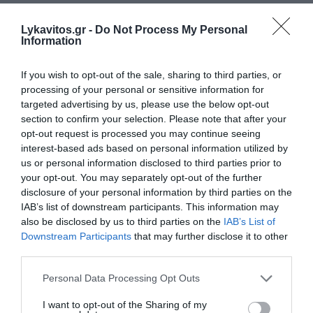
της 9ης Ιουνίου, τόσο μεγαλύτερη δύναμη θα έχει
στην Ευρώπη να μπορέσει να διεκδικήσει προς
Lykavitos.gr -
Do Not Process My Personal
Information
όφελός σας αυτά τα οποία μπορούμε να
πετύχουμε και τόσο μεγαλύτερη αυτοπεποίθηση
If you wish to opt-out of the sale, sharing to third parties, or
και σιγουριά θα έχουμε και εμείς στη συνέχιση του
processing of your personal or sensitive information for
δικού μας μεταρρυθμιστικού έργου.
targeted advertising by us, please use the below opt-out
section to confirm your selection. Please note that after your
opt-out request is processed you may continue seeing
Διότι μην έχετε καμία αμφιβολία ότι τα κόμματα
interest-based ads based on personal information utilized by
της αντιπολίτευσης περιμένουν στη γωνία ένα
us or personal information disclosed to third parties prior to
ενδεχόμενο στραβοπάτημα. Δεν θα τους κάνουμε
your opt-out. You may separately opt-out of the further
disclosure of your personal information by third parties on the
το χατίρι. Η Νέα Δημοκρατία θα κερδίσει και πάλι
IAB’s list of downstream participants. This information may
με πολύ μεγάλη διαφορά τις ευρωεκλογές,
also be disclosed by us to third parties on the
IAB’s List of
ακριβώς επειδή η καθεμία και ο καθένας
Downstream Participants
that may further disclose it to other
third parties.
ξεχωριστά θα επανεπιβεβαιώσουν την
εμπιστοσύνη τους στη Νέα Δημοκρατία.
Please note that this website/app uses one or more Google
Personal Data Processing Opt Outs
services and may gather and store information including but
not limited to your visit or usage behaviour. You may click to
I want to opt-out of the Sharing of my
Και τώρα πραγματικά δεν είναι ώρα, ούτε για