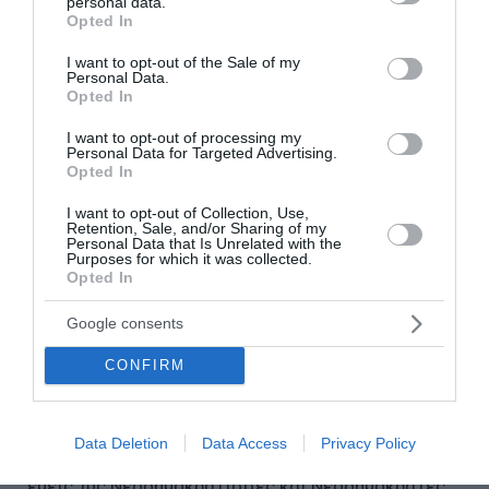
personal data.
grant or deny consent to Google and its third-party tags to
παράπονα, ούτε για άστοχες διαφοροποιήσεις,
Opted In
use your data for below specified purposes in below Google
ούτε για κριτική σε επιμέρους θέματα. Εγώ είμαι ο
consent section.
I want to opt-out of the Sale of my
πρώτος ο οποίος αναγνωρίζω ότι δεν
Personal Data.
Opted In
μετατράπηκε η Ελλάδα σε παράδεισο από τη μία
στιγμή στην άλλη, ούτε έχουμε λύσει όλα τα
I want to opt-out of processing my
Personal Data for Targeted Advertising.
προβλήματα. Αντίθετα, έχουμε πολλή δουλειά
Opted In
ακόμα μπροστά μας. Αλλά επειδή οι Έλληνες μας
I want to opt-out of Collection, Use,
εμπιστεύτηκαν στις εκλογές του Μαΐου και του
Retention, Sale, and/or Sharing of my
Personal Data that Is Unrelated with the
Ιουνίου, είμαι σίγουρος ότι αυτή την εμπιστοσύνη
Purposes for which it was collected.
Opted In
τους θα την ανανεώσουν στην κάλπη του Ιουνίου
του 2024.
Google consents
CONFIRM
Αυτή η κάλπη έχει ένα χαρακτηριστικό: σε
αντίθεση με άλλες ευρωεκλογές δεν συμπίπτει
ούτε με δημοτικές, ούτε με περιφερειακές
Data Deletion
Data Access
Privacy Policy
εκλογές, ούτε με εθνικές εκλογές. Οπότε πρέπει
εμείς, ως Νεοδημοκράτισσες και Νεοδημοκράτες,