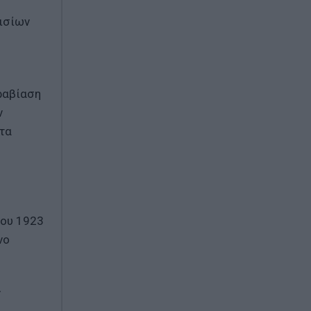
ισίων
αραβίαση
ν
 τα
του 1923
νο
ν