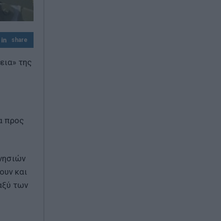
Σκέψεις για επιβολή προστίμων έως 20%
του φορτίου
share
εια» της
α προς
 νησιών
ουν και
αξύ των