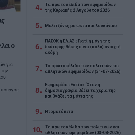
Tα πρωτοσέλιδα των εφημερίδων
4
της Κυριακής 2 Αυγούστου 2026
ις
5
Μελιτζάνες με φέτα και λουκάνικο
ΠΑΣΟΚ ή ΕΛ.ΑΣ.; Γιατί η μάχη της
λει ο
6
δεύτερης θέσης είναι (πολύ) ανοιχτή
ακόμη
ών για
Τα πρωτοσέλιδα των πολιτικών και
7
 την
αθλητικών εφημερίδων (31-07-2026)
που
ς
Εφημερίδα «Εστία»: Όταν η
8
υπουργός
δημοσιογραφία βάζει τα χέρια της
και βγάζει τα μάτια της
9
Ντοματόπιτα
Τα πρωτοσέλιδα των πολιτικών και
10
αθλητικών εφημερίδων (03-08-2026)