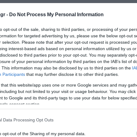
gr -
Do Not Process My Personal Information
ς προϋπόθεση των συνθηκών. Συνεπώς, η παραβίαση του
μελιώδη παραβίαση και αυτές οι απόπειρες τετελεσμέ
to opt-out of the sale, sharing to third parties, or processing of your per
ικού καθεστώτος. Αυτό το σημείο έχει επίσης τεθεί από
formation for targeted advertising by us, please use the below opt-out s
r selection. Please note that after your opt-out request is processed y
eing interest-based ads based on personal information utilized by us or
disclosed to third parties prior to your opt-out. You may separately opt-
 το καθεστώς των νησιών κατά παράβαση των δεόντως
losure of your personal information by third parties on the IAB’s list of
κή παραβίαση, αλλά βλάπτουν και τις γειτονικές και συ
. This information may also be disclosed by us to third parties on the
IA
τες μεταξύ των συμμάχων του ΝΑΤΟ ενόψει των συνεχιζό
Participants
that may further disclose it to other third parties.
 that this website/app uses one or more Google services and may gath
including but not limited to your visit or usage behaviour. You may click 
της Ελλάδας, οι οποίες δεν εξυπηρετούν τον πραγματικ
 to Google and its third-party tags to use your data for below specifi
ν περιοχή μας, και ότι λαμβάνουμε όλα τα απαραίτητα 
ogle consent section.
l Data Processing Opt Outs
 το κυκλοφοριακό - Τι είπε για τις έξυπνες κάμερες
o opt-out of the Sharing of my personal data.