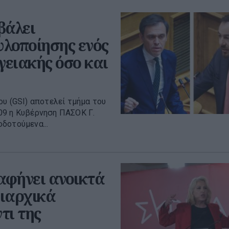
βάλει
λοποίησης ενός
γειακής όσο και
υ (GSI) αποτελεί τμήμα του
09 η Κυβέρνηση ΠΑΣΟΚ Γ.
δοτούμενα...
αφήνει ανοικτά
ριαρχικά
τι της