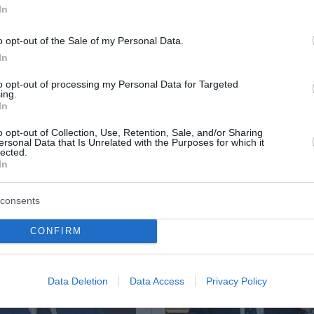
 τα μέτρα στήριξης της κοινωνίας λόγω του πολέμου
In
α να προλάβουμε φαινόμενα αισχροκέρδειας
o opt-out of the Sale of my Personal Data.
In
ο Lykavitos.gr στο Google News
to opt-out of processing my Personal Data for Targeted
ing.
ώτοι όλες τις ειδήσεις
In
o opt-out of Collection, Use, Retention, Sale, and/or Sharing
ersonal Data that Is Unrelated with the Purposes for which it
lected.
In
consents
CONFIRM
Data Deletion
Data Access
Privacy Policy