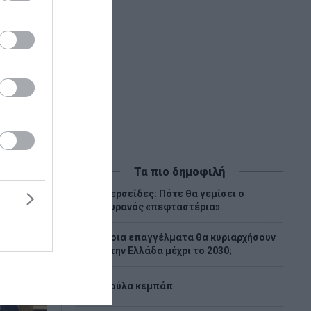
Τα πιο δημοφιλή
Περσείδες: Πότε θα γεμίσει ο
1
ουρανός «πεφταστέρια»
Ποια επαγγέλματα θα κυριαρχήσουν
2
στην Ελλάδα μέχρι το 2030;
3
Λούλα κεμπάπ