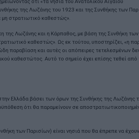
ημειώνοντας ότι «τα νησιά του Ανατολικού Αιγαίου
νθήκης της Λωζάνης του 1923 και της Συνθήκης των Παρ
ε μη στρατιωτικό καθεστώς».
κη της Λωζάνης και η Κάρπαθος, με βάση της Συνθήκη των
τρατιωτικό καθεστώς». Ως εκ τούτου, υποστηρίζει, «η π
ώδη παραβίαση και αυτές οι απόπειρες τετελεσμένων δε
ικού καθεστώτος. Αυτό το σημείο έχει επίσης τεθεί από
στην Ελλάδα βάσει των όρων της Συνθήκης της Λωζάνης 
προϋπόθεση ότι θα παραμείνουν σε αποστρατιωτικοποιημέ
νθήκη των Παρισίων) είναι νησιά που θα έπρεπε να έχου