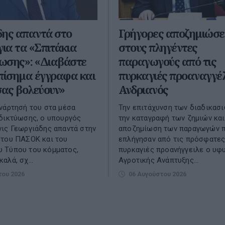
δης απαντά στο
Γρήγορες αποζημιώσε
ια τα «Σπιτάκια
στους πληγέντες
ωσης»: «Διαβάστε
παραγωγούς από τις
πίσημα έγγραφα και
πυρκαγιές προαναγγέλ
σας βολεύουν»
Ανδριανός
νάρτησή του στα μέσα
Την επιτάχυνση των διαδικασι
δικτύωσης, ο υπουργός
την καταγραφή των ζημιών και
ις Γεωργιάδης απαντά στην
αποζημίωση των παραγωγών 
 του ΠΑΣΟΚ και του
επλήγησαν από τις πρόσφατε
 Τύπου του κόμματος,
πυρκαγιές προανήγγειλε ο υφ
αλά, σχ...
Αγροτικής Ανάπτυξης...
του 2026
06 Αυγούστου 2026