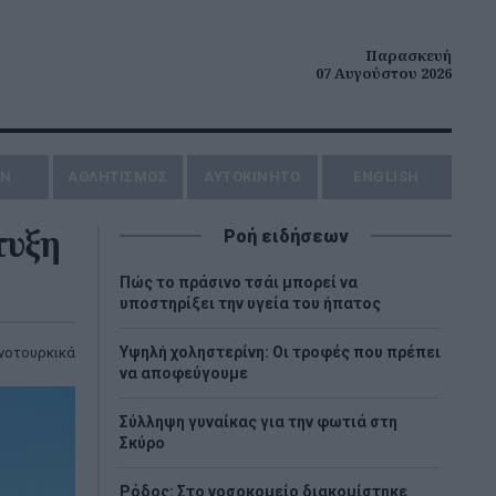
Παρασκευή
07 Αυγούστου 2026
ΗΝ
ΑΘΛΗΤΙΣΜΟΣ
AYTOKINHTO
ENGLISH
τυξη
Ροή ειδήσεων
Πώς το πράσινο τσάι μπορεί να
υποστηρίξει την υγεία του ήπατος
Υψηλή χοληστερίνη: Οι τροφές που πρέπει
νοτουρκικά
να αποφεύγουμε
Σύλληψη γυναίκας για την φωτιά στη
Σκύρο
Ρόδος: Στο νοσοκομείο διακομίστηκε