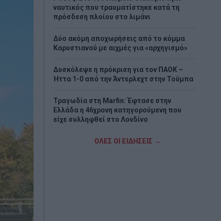
ναυτικός που τραυματίστηκε κατά τη
πρόσδεση πλοίου στο λιμάνι
Δύο ακόμη αποχωρήσεις από το κόμμα
Καρυστιανού με αιχμές για «αρχηγισμό»
Δυσκόλεψε η πρόκριση για τον ΠΑΟΚ –
Ήττα 1-0 από την Άντερλεχτ στην Τούμπα
Τραγωδία στη Marfin: Έφτασε στην
Ελλάδα η 46χρονη κατηγορούμενη που
είχε συλληφθεί στο Λονδίνο
Τζόκερ: Η κλήρωση της Πέμπτης - Οι
ΟΛΕΣ ΟΙ ΕΙΔΗΣΕΙΣ →
τυχεροί αριθμοί
Πέθανε το λευκό κουτάβι που είχε γίνει
μέλος αγέλης λύκων
Τεχεράνη: Πιθανός ο αποκλεισμός των
Στενών του Ορμούζ για «εχθρικά» πλοία –