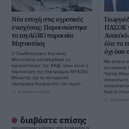
Νέα εποχή στις αγροτικές
Γεωργιά
ενισχύσεις: Παρουσιάστηκε
ΠΑΣΟΚ γ
το myAGRO παρουσία
Ανακύκλ
Μητσοτάκη
όλα τα ε
όχι όσα 
O Πρωθυπουργος Κυριάκος
Μητσοτάκης επισκέφθηκε τις
Με εκτενή α
εγκαταστάσεις της ΑΑΔΕ όπου έγινε η
κοινωνικής 
παρουσίαση της πλατφόρμας ΜΥAGRO.
Υγείας Άδων
Μιλώντας για τη νέα κρατική
ανακοίνωση
πλατφόρμα διαχείρισης των αγροτ...
εκπροσώπου
Κώστα Τσουκ
06 Αυγούστου 2026
06 Αυγούσ
διαβάστε επίσης
περισσότερες ειδήσεις από το lykavitos.gr