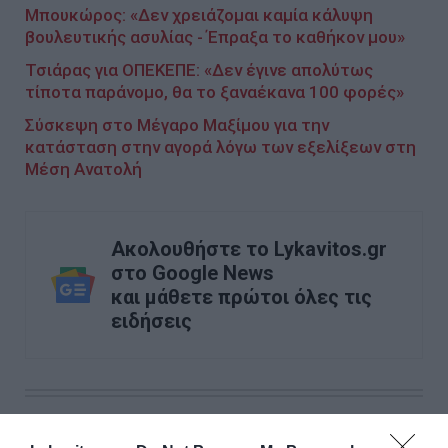
Μπουκώρος: «Δεν χρειάζομαι καμία κάλυψη
βουλευτικής ασυλίας - Έπραξα το καθήκον μου»
Τσιάρας για ΟΠΕΚΕΠΕ: «Δεν έγινε απολύτως
τίποτα παράνομο, θα το ξαναέκανα 100 φορές»
Σύσκεψη στο Μέγαρο Μαξίμου για την
κατάσταση στην αγορά λόγω των εξελίξεων στη
Μέση Ανατολή
Ακολουθήστε το Lykavitos.gr
στο Google News
και μάθετε πρώτοι όλες τις
ειδήσεις
Ροή ειδήσεων