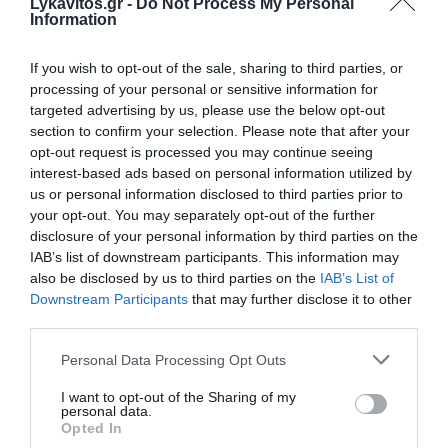
Lykavitos.gr -
Do Not Process My Personal
Νέο χωροταξικό για τον τουρισμό: Νέοι κανόνες για
Information
Airbnb, ξενοδοχεία, νησιά και περιοχές Natura
If you wish to opt-out of the sale, sharing to third parties, or
«Τουρισμός για Όλους 2026-2027»: Συνεχίζονται οι
processing of your personal or sensitive information for
αιτήσεις – Ποιοι υποβάλλουν σήμερα
targeted advertising by us, please use the below opt-out
section to confirm your selection. Please note that after your
Πόρτο Γερμενό: Σε εξέλιξη οι εργασίες αποκατάστασης
opt-out request is processed you may continue seeing
μετά την καταστροφική πυρκαγιά – Αυτοψίες για τις
interest-based ads based on personal information utilized by
ζημιές
us or personal information disclosed to third parties prior to
your opt-out. You may separately opt-out of the further
Υπόθεση Marfin: Την Τρίτη η απολογία της 46χρονης –
disclosure of your personal information by third parties on the
«Δεν υπάρχει ταυτοποίηση», υποστηρίζει ο συνήγορός
της
IAB’s list of downstream participants. This information may
also be disclosed by us to third parties on the
IAB’s List of
Downstream Participants
that may further disclose it to other
Χαρδαλιάς: «Καμία ανεμογεννήτρια σε καμένες και
αναδασωτέες περιοχές της Αττικής – Καμία ανοχή»
third parties.
Please note that this website/app uses one or more Google
Personal Data Processing Opt Outs
ΗΠΑ: «Κοντά» σε συμφωνία για τα Στενά του Ορμούζ –
services and may gather and store information including but
Πρόοδος στις συνομιλίες Ιράν και Ομάν
not limited to your visit or usage behaviour. You may click to
I want to opt-out of the Sharing of my
personal data.
grant or deny consent to Google and its third-party tags to
Επεκτείνεται η πρωτοβουλία για φθηνότερα βασικά
Opted In
use your data for below specified purposes in below Google
αγαθά – Πάνω από 900 προϊόντα με μειώσεις τιμών στα