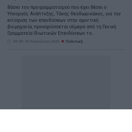
Βάσει του προγραμματισμού που έχει θέσει ο
Υπουργός Ανάπτυξης, Τάκης Θεοδωρικάκος, για την
ενίσχυση των επενδύσεων στην αμυντική
βιομηχανία, προκηρύσσεται σήμερα από τη Γενική
Γραμματεία Ιδιωτικών Επενδύσεων το...
09:30 | 07 Αυγούστου 2026
Πολιτική