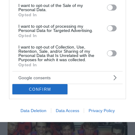
consent section.
σούπερ μάρκετ
I want to opt-out of the Sale of my
Personal Data.
Opted In
Μποτσουάνα: Ιπποπόταμος καταδίωξε τουριστικό
σκάφος – Το βίντεο που προκαλεί σοκ
I want to opt-out of processing my
Personal Data for Targeted Advertising.
Opted In
Μεγάλη έξοδος των αδειούχων – Χιλιάδες ταξιδιώτες
εγκαταλείπουν την Αθήνα
I want to opt-out of Collection, Use,
Retention, Sale, and/or Sharing of my
Personal Data that Is Unrelated with the
Πίτα με κολοκυθάκια και τυριά
Purposes for which it was collected.
Opted In
ΟΛΕΣ ΟΙ ΕΙΔΗΣΕΙΣ →
Google consents
διαβάστε ακόμη
CONFIRM
Data Deletion
Data Access
Privacy Policy