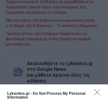
Διαμαντοπούλου: Η Ελλάδα να προσβάλει στο
Ευρωπαϊκό Δικαστήριο την απόφαση της
Γερμανίας να κλείσει τα σύνορα
Μητσοτάκης: Να δοθεί κοινή ευρωπαϊκή λύση
στο θέμα της Ενέργειας – Τι απαντά η Κομισιόν
Γεραπετρίτης: Δεν υπάρχει περίπτωση να
βρεθούμε ξαφνικά με έναν τεράστιο αριθμό
μεταναστών
Ακολουθήστε το Lykavitos.gr
στο Google News
και μάθετε πρώτοι όλες τις
ειδήσεις
Lykavitos.gr -
Do Not Process My Personal
Information
Ροή ειδήσεων