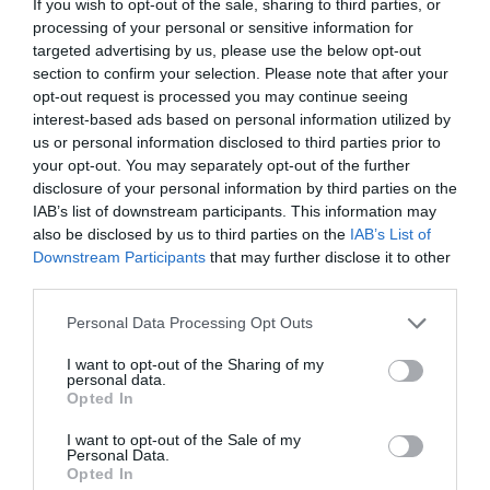
If you wish to opt-out of the sale, sharing to third parties, or
Ολική έκλειψη Ηλίου: Η Ευρώπη ετοιμάζεται για ένα
processing of your personal or sensitive information for
σπάνιο ουράνιο θέαμα στις 12 Αυγούστου
targeted advertising by us, please use the below opt-out
section to confirm your selection. Please note that after your
ΥΠΕΞ Ισραήλ: «Κρατήστε χαμηλό προφίλ» στην Ελλάδα –
opt-out request is processed you may continue seeing
Προειδοποίηση στους πολίτες λόγω των διαδηλώσεων
interest-based ads based on personal information utilized by
us or personal information disclosed to third parties prior to
Θεοδωρικάκος: 60.000 νέες θέσεις εργασίας στη
your opt-out. You may separately opt-out of the further
βιομηχανία – «Η Ελλάδα έχει αποφασίσει να γίνει χώρα
disclosure of your personal information by third parties on the
παραγωγής»
IAB’s list of downstream participants. This information may
also be disclosed by us to third parties on the
IAB’s List of
Δεκαπενταύγουστος: «Βουλιάζουν» τα λιμάνια – Πάνω
Downstream Participants
that may further disclose it to other
από 129.000 επιβάτες αναχωρούν από την Αττική
third parties.
Please note that this website/app uses one or more Google
Personal Data Processing Opt Outs
Παγκόσμιο Κ20: Ασημένια η Ιουλιάννα Ρούσσου στα 800μ.
services and may gather and store information including but
not limited to your visit or usage behaviour. You may click to
I want to opt-out of the Sharing of my
Σάλος με την εμφάνιση του Φειδία Παναγιώτου στην
personal data.
grant or deny consent to Google and its third-party tags to
εκδήλωση για Ισαάκ και Σολωμού – Με κοντό παντελόνι
Opted In
use your data for below specified purposes in below Google
και αθλητικά
consent section.
I want to opt-out of the Sale of my
Personal Data.
Βιλερμπάν: Η οικογένεια Μπας των Λέικερς ετοιμάζεται
Opted In
να αγοράσει τον σύλλογο – Στα 80 εκατ. ευρώ το deal