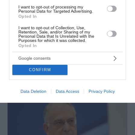
I want to opt-out of processing my
Πινακίδες κυκλοφορίας: Τέλος στις καθυστερήσεις –
Personal Data for Targeted Advertising.
Opted In
Έρχεται νέο ψηφιακό σύστημα παραγγελίας
I want to opt-out of Collection, Use,
Πλούσιο το αθλητικό πρόγραμμα σήμερα – Οι αγώνες και
Retention, Sale, and/or Sharing of my
οι ώρες των μεταδόσεων
Personal Data that Is Unrelated with the
Purposes for which it was collected.
Opted In
Το ποίημα της Κυριακής: Αύγουστος των πανηγυριών
Google consents
ΟΛΕΣ ΟΙ ΕΙΔΗΣΕΙΣ →
CONFIRM
διαβάστε ακόμη
Data Deletion
Data Access
Privacy Policy