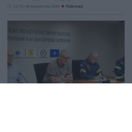
12:15 | 08 Αυγούστου 2026
Πολιτική
Συνεδρίασε η Επιτροπή
Εκτίμησης Κινδύνου - Σε
επιφυλακή για ισχυρούς ανέμους