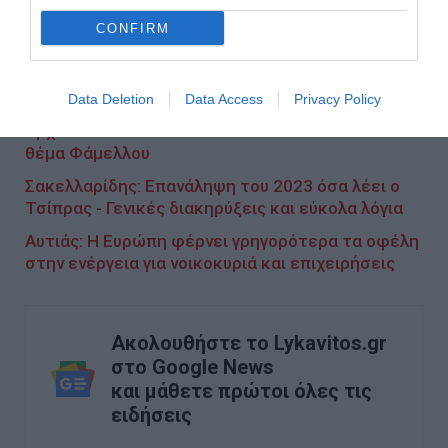
Βουλή μετά από την αναγκαία επεξεργασία
προκειμένου να έχουν την αναγκαία ωριμότητα για
CONFIRM
να αποφασισθεί η κίνηση ή μη της ποινικής
δίωξης.
Data Deletion
Data Access
Privacy Policy
Άρχισαν τα... νταούλια στον ΣΥΡΙΖΑ - Ποιοι θέτουν
θέμα Φάμελλου
Σακελλαρίδης: Επανάληψη του 2023 όσα λέει ο
Τσίπρας - Γενικές διακηρύξεις και εύκολα λόγια
Αυτιάς: Η Ευρώπη φέρνει γρηγορότερα τα οφέλη
στην ενέργεια για νοικοκυριά και επιχειρήσεις
Ακολουθήστε το Lykavitos.gr
στο Google News
και μάθετε πρώτοι όλες τις
ειδήσεις