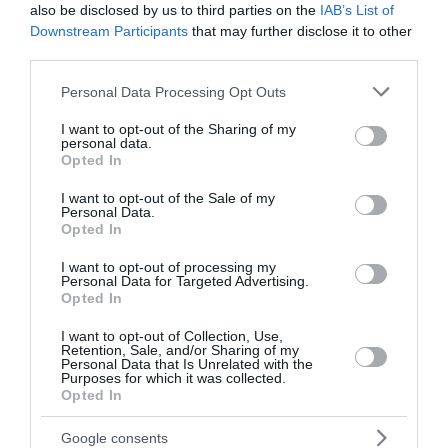
also be disclosed by us to third parties on the
IAB’s List of
περί ευθύνης υπουργών. Κύριος άξονας είναι η
Downstream Participants
that may further disclose it to other
κατάργηση της αρμοδιότητας της Βουλής για τη
third parties.
διενέργεια προανακριτικής εξέτασης σε βάρος
Please note that this website/app uses one or more Google
Personal Data Processing Opt Outs
υπουργών και υφυπουργών καθώς και η
services and may gather and store information including but
κατάργηση της «αμελλητί» διαβίβασης στο
not limited to your visit or usage behaviour. You may click to
I want to opt-out of the Sharing of my
personal data.
grant or deny consent to Google and its third-party tags to
κοινοβούλιο στοιχείων σε βάρος πολιτικών
Opted In
use your data for below specified purposes in below Google
προσώπων.
consent section.
I want to opt-out of the Sale of my
Personal Data.
Opted In
Αντιθέτως, στόχος είναι η Βουλή να πάψει να
αναλαμβάνει ανακριτικές αρμοδιότητες. Αντ’
I want to opt-out of processing my
Personal Data for Targeted Advertising.
αυτού, τον χειρισμό της ανάκρισης, προανάκρισης
Opted In
ή προανακριτικής εξέτασης θα αναλαμβάνει
I want to opt-out of Collection, Use,
εισαγγελέας Εφετών και η πρόταση άσκησης
Retention, Sale, and/or Sharing of my
Personal Data that Is Unrelated with the
δίωξης θα γίνεται από ανώτατο δικαστικό
Purposes for which it was collected.
όργανο. Οι υποθέσεις ποινικής ευθύνης των
Opted In
Υπουργών και των Υφυπουργών θα φτάνουν στη
Google consents