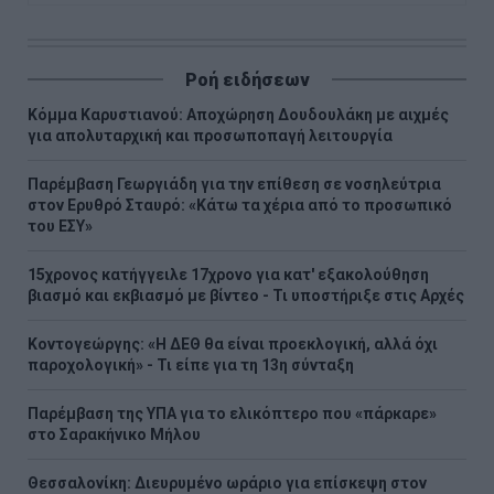
Ροή ειδήσεων
Κόμμα Καρυστιανού: Αποχώρηση Δουδουλάκη με αιχμές
για απολυταρχική και προσωποπαγή λειτουργία
Παρέμβαση Γεωργιάδη για την επίθεση σε νοσηλεύτρια
στον Ερυθρό Σταυρό: «Κάτω τα χέρια από το προσωπικό
του ΕΣΥ»
15χρονος κατήγγειλε 17χρονο για κατ' εξακολούθηση
βιασμό και εκβιασμό με βίντεο - Τι υποστήριξε στις Αρχές
Κοντογεώργης: «Η ΔΕΘ θα είναι προεκλογική, αλλά όχι
παροχολογική» - Τι είπε για τη 13η σύνταξη
Παρέμβαση της ΥΠΑ για το ελικόπτερο που «πάρκαρε»
στο Σαρακήνικο Μήλου
Θεσσαλονίκη: Διευρυμένο ωράριο για επίσκεψη στον