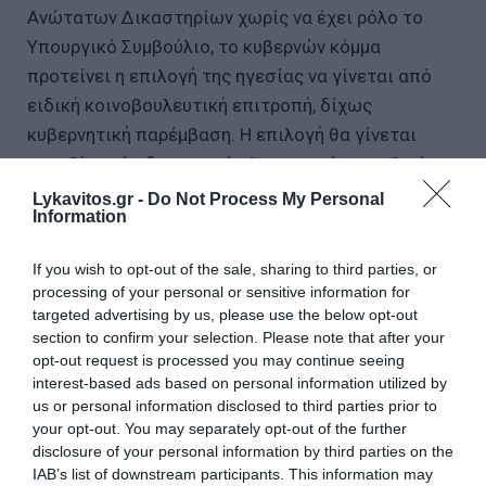
Ανώτατων Δικαστηρίων χωρίς να έχει ρόλο το
Υπουργικό Συμβούλιο, το κυβερνών κόμμα
προτείνει η επιλογή της ηγεσίας να γίνεται από
ειδική κοινοβουλευτική επιτροπή, δίχως
κυβερνητική παρέμβαση. Η επιλογή θα γίνεται
μεταξύ τριών δικαστικών λειτουργών που θα έχει
επιλέξει η Ολομέλεια του εκάστοτε Ανώτατου
Lykavitos.gr -
Do Not Process My Personal
Information
Δικαστηρίου. Ενώ σήμερα για κάθε ανώτατο
δικαστικό λειτουργό το Υπουργικό Συμβούλιο έχει
If you wish to opt-out of the sale, sharing to third parties, or
ευρύτατη δικαστική ευχέρεια για να επιλέξει
processing of your personal or sensitive information for
μεταξύ δεκάδων δικαστών που πληρούν τα
targeted advertising by us, please use the below opt-out
απαιτούμενα τυπικά προσόντα, πλέον η αρμόδια
section to confirm your selection. Please note that after your
opt-out request is processed you may continue seeing
Επιτροπή της Βουλής θα επιλέγει δεσμευτικά τον
interest-based ads based on personal information utilized by
έναν από τους τρεις δικαστικούς λειτουργούς που
us or personal information disclosed to third parties prior to
θα έχει προηγουμένως ψηφίσει η κάθε Ολομέλεια.
your opt-out. You may separately opt-out of the further
disclosure of your personal information by third parties on the
IAB’s list of downstream participants. This information may
Σημαντικές τομές αναμένονται και στο άρθρο 86