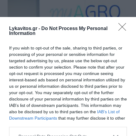
Lykavitos.gr -
Do Not Process My Personal
Information
If you wish to opt-out of the sale, sharing to third parties, or
processing of your personal or sensitive information for
targeted advertising by us, please use the below opt-out
section to confirm your selection. Please note that after your
opt-out request is processed you may continue seeing
Νέα εποχή στις αγροτικές
interest-based ads based on personal information utilized by
us or personal information disclosed to third parties prior to
ενισχύσεις: Παρουσιάστηκε το
your opt-out. You may separately opt-out of the further
myAGRO παρουσία Μητσοτάκη
disclosure of your personal information by third parties on the
IAB’s list of downstream participants. This information may
also be disclosed by us to third parties on the
IAB’s List of
O Πρωθυπουργος Κυριάκος Μητσοτάκης
Downstream Participants
that may further disclose it to other
επισκέφθηκε τις εγκαταστάσεις της ΑΑΔΕ όπου
third parties.
έγινε η παρουσίαση της πλατφόρμας ΜΥAGRO.
Μιλώντας για τη νέα κρατική πλατφόρμα
Please note that this website/app uses one or more Google