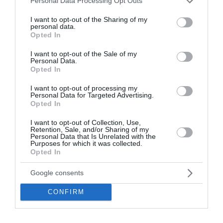
Personal Data Processing Opt Outs
διαχείρισης των αγροτικών επιδοτήσεων ο
services and may gather and store information including but
Πρωθυπουργό...
not limited to your visit or usage behaviour. You may click to
I want to opt-out of the Sharing of my
personal data.
grant or deny consent to Google and its third-party tags to
11:33 | 06 Αυγούστου 2026
Πολιτική
Opted In
use your data for below specified purposes in below Google
consent section.
I want to opt-out of the Sale of my
Personal Data.
Opted In
I want to opt-out of processing my
Personal Data for Targeted Advertising.
Opted In
I want to opt-out of Collection, Use,
Retention, Sale, and/or Sharing of my
Personal Data that Is Unrelated with the
Purposes for which it was collected.
Opted In
Google consents
CONFIRM
Γρήγορες αποζημιώσεις στους