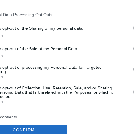
l Data Processing Opt Outs
o opt-out of the Sharing of my personal data.
In
o opt-out of the Sale of my Personal Data.
In
to opt-out of processing my Personal Data for Targeted
ing.
In
o opt-out of Collection, Use, Retention, Sale, and/or Sharing
ersonal Data that Is Unrelated with the Purposes for which it
lected.
έκος: «Εθνικό
Απάντηση ΠΑΣΟΚ σε
In
η δασοπυρόσβεση –
Σκέρτσο:: «Οι πίνακες 
ν άμεσα οι
αναλύσεις του διαρκο
consents
σεις στους
ένα ηλιοβασίλεμα»
CONFIRM
ς»