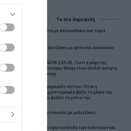
Τα πιο δημοφιλή
1
Πίτα με κολοκυθάκια και τυριά
2
Μελιτζάνες με φέτα και λουκάνικο
ΠΑΣΟΚ ή ΕΛ.ΑΣ.; Γιατί η μάχη της
3
δεύτερης θέσης είναι (πολύ) ανοιχτή
ακόμη
Εφημερίδα «Εστία»: Όταν η
4
δημοσιογραφία βάζει τα χέρια της
και βγάζει τα μάτια της
και οι
5
ύν όσο
Κοτόπουλο με μελιτζάνες
Τα πρωτοσέλιδα των πολιτικών και
6