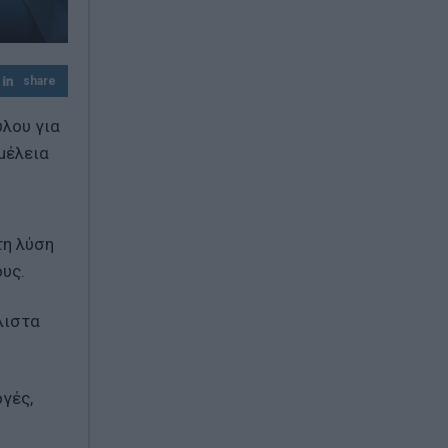
θαλάσσης
Πώς οι μακροχρόνια άνεργοι μπορούν να
πάρουν σύνταξη με δωρεάν ένσημα από
share
την ΔΥΠΑ
ύλου για
μέλεια
τη λύση
υς.
λιστα
γές,