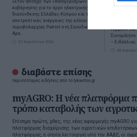
«Στον απόηχο των «πανηγυρισμών» της
κυβέρνησης για το έργο ηλεκτρικής
Εχθές εκπρ
διασύνδεσης Ελλάδας-Κύπρου και τις
ήμουν στον 
αποτρεπτικές ενέργειες της ελληνικής
επισκέφθηκα
πυροβολαρχίας Patriot στη Σαουδική
Γερμένο και
Αρα...
Συνομίλησα 
– Ειδύλλιας.
07 Αυγούστου 2026
08 Αυγούσ
διαβάστε επίσης
περισσότερες ειδήσεις από το lykavitos.gr
myAGRO: Η νέα πλατφόρμα πο
τρόπο καταβολής των αγροτι
Επίσημη πρώτη, χθες, της νέας εφαρμογής myAGRO για
πλατφόρμας διαχείρισης των αγροτικών επιδοτήσεων
πλατφόρμας, η οποία λειτουργεί υπό την ΑΑΔΕ, οι αγρό