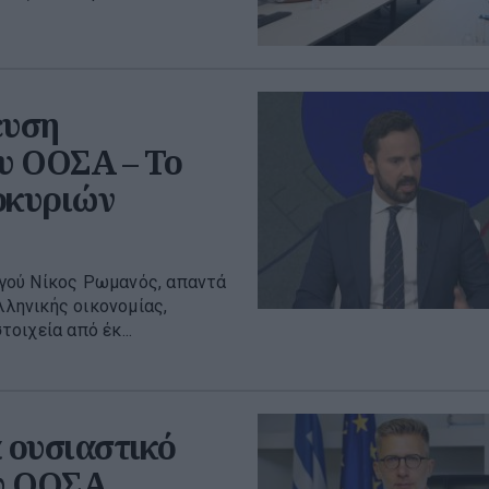
ευση
ου ΟΟΣΑ – Το
οκυριών
γού Νίκος Ρωμανός, απαντά
λληνικής οικονομίας,
οιχεία από έκ...
 ουσιαστικό
ου ΟΟΣΑ