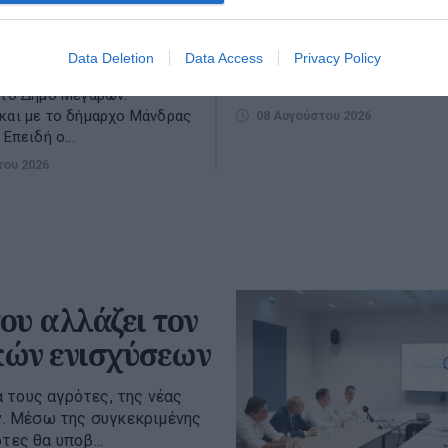
Απάντηση του ΠΑΣΟΚ στον Άκ
Σκέρτσο για τα στοιχεία του 
οσωπώντας τον ΣΥΡΙΖΑ-ΠΣ
Πυρά για ακρίβεια, πραγματικό
Δήμο Μάνδρας και
Data Deletion
Data Access
Privacy Policy
εισόδημα και ανισότητες και α
 την Ψάθα, το Πόρτο
τις κυβερνητικές αναλύσεις.
 το Δήμο Μεγάρων.
και με το δήμαρχο Μάνδρας
08 Αυγούστου 2026
 Επειδή ο...
του 2026
υ αλλάζει τον
κών ενισχύσεων
 τους αγρότες, της νέας
. Μέσω της συγκεκριμένης
τες θα υποβ...