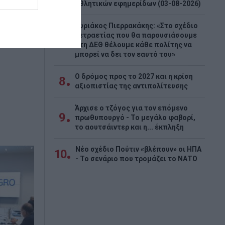
η
αθλητικών εφημερίδων (03-08-2026)
ΟΟΣΑ.
Κυριάκος Πιερρακάκης: «Στο σχέδιο
ιχμές για
τετραετίας που θα παρουσιάσουμε
7
στη ΔΕΘ θέλουμε κάθε πολίτης να
μπορεί να δει τον εαυτό του»
Ο δρόμος προς το 2027 και η κρίση
8
αξιοπιστίας της αντιπολίτευσης
Άρχισε ο τζόγος για τον επόμενο
9
πρωθυπουργό - Το μεγάλο φαβορί,
το αουτσάιντερ και η... έκπληξη
Νέο σχέδιο Πούτιν «βλέπουν» οι ΗΠΑ
10
- Το σενάριο που τρομάζει το ΝΑΤΟ