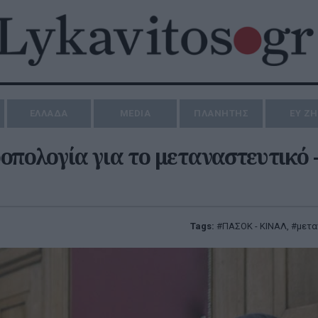
ΕΛΛΑΔΑ
MEDIA
ΠΛΑΝΗΤΗΣ
ΕΥ Ζ
ολογία για το μεταναστευτικό 
Tags:
ΠΑΣΟΚ - ΚΙΝΑΛ
,
μετα