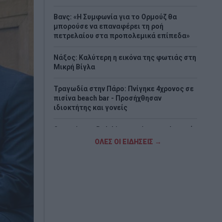
Βανς: «Η Συμφωνία για το Ορμούζ θα
μπορούσε να επαναφέρει τη ροή
πετρελαίου στα προπολεμικά επίπεδα»
Νάξος: Καλύτερη η εικόνα της φωτιάς στη
Μικρή Βίγλα
Τραγωδία στην Πάρο: Πνίγηκε 4χρονος σε
πισίνα beach bar - Προσήχθησαν
ιδιοκτήτης και γονείς
Ο τυφώνας «Dolphin» σαρώνει την Ιαπωνία
- Πάνω από 50.000 κτίρια χωρίς ρεύμα
ΟΛΕΣ ΟΙ ΕΙΔΗΣΕΙΣ →
(Videos)
Νέα αποχώρηση από το κόμμα της Μαρίας
Καρυστιανού – Τι καταγγέλλει ο Νίκος
Μπρουτζάκης
Φωτιά σε Αττική και Βοιωτία: Πώς έγινε η
μεγάλη επιχείρηση διάσωσης δια