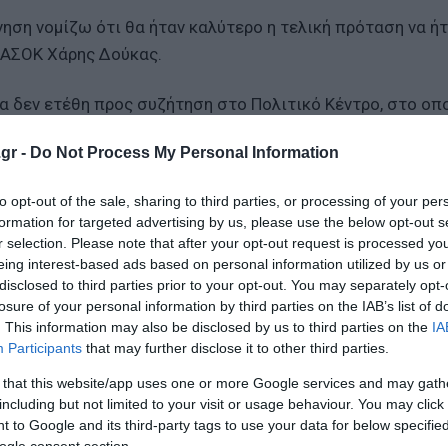
ση νομίζω ότι θα ήταν καλύτερο η τελική πρόταση να ήτ
 ΠΑΣΟΚ Χάρης Δούκας.
α δεν ετέθη προς συζήτηση στο Πολιτικό Κέντρο, στο οπ
ΑΣΟΚ. Βέβαια συζήτηση (άτυπη) έγινε στο πλαίσιο των
gr -
Do Not Process My Personal Information
όδια Τομεάρχης (για το μεταναστευτικό) έχει οριστεί η 
to opt-out of the sale, sharing to third parties, or processing of your per
formation for targeted advertising by us, please use the below opt-out s
για την αναστολή του ασύλου
r selection. Please note that after your opt-out request is processed y
eing interest-based ads based on personal information utilized by us or
αστευτικό – Τι ισχύει για επαναπατρισμό, επιδόματα κα
disclosed to third parties prior to your opt-out. You may separately opt-
πολογία για το άσυλο, βρισκόμαστε σε άμεσο κίνδυνο
losure of your personal information by third parties on the IAB’s list of
. This information may also be disclosed by us to third parties on the
IA
Participants
that may further disclose it to other third parties.
ο Lykavitos.gr στο Google News
 that this website/app uses one or more Google services and may gath
including but not limited to your visit or usage behaviour. You may click 
ώτοι όλες τις ειδήσεις
 to Google and its third-party tags to use your data for below specifi
ogle consent section.