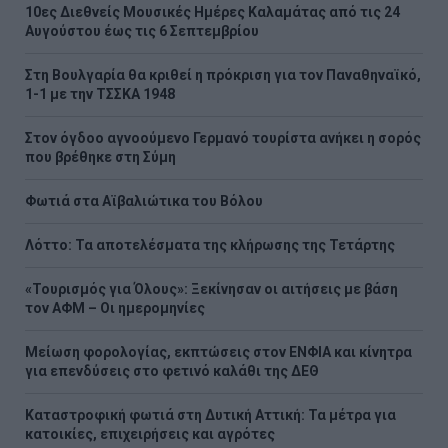
10ες Διεθνείς Μουσικές Ημέρες Καλαμάτας από τις 24
Αυγούστου έως τις 6 Σεπτεμβρίου
Στη Βουλγαρία θα κριθεί η πρόκριση για τον Παναθηναϊκό,
1-1 με την ΤΣΣΚΑ 1948
Στον όγδοο αγνοούμενο Γερμανό τουρίστα ανήκει η σορός
που βρέθηκε στη Σύμη
Φωτιά στα Αϊβαλιώτικα του Βόλου
Λόττο: Τα αποτελέσματα της κλήρωσης της Τετάρτης
«Τουρισμός για Όλους»: Ξεκίνησαν οι αιτήσεις με βάση
τον ΑΦΜ – Οι ημερομηνίες
Μείωση φορολογίας, εκπτώσεις στον ΕΝΦΙΑ και κίνητρα
για επενδύσεις στο φετινό καλάθι της ΔΕΘ
Καταστροφική φωτιά στη Δυτική Αττική: Τα μέτρα για
κατοικίες, επιχειρήσεις και αγρότες