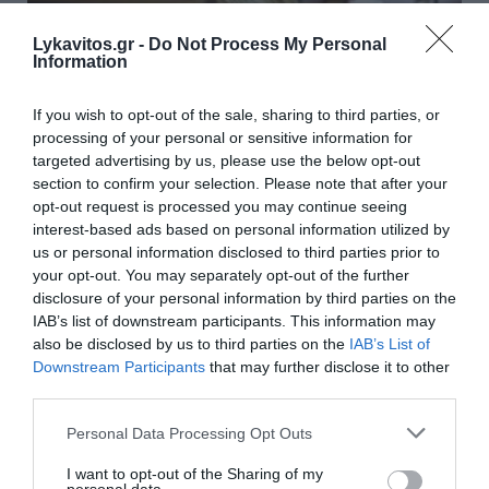
Lykavitos.gr -
Do Not Process My Personal
Information
If you wish to opt-out of the sale, sharing to third parties, or
processing of your personal or sensitive information for
targeted advertising by us, please use the below opt-out
section to confirm your selection. Please note that after your
opt-out request is processed you may continue seeing
interest-based ads based on personal information utilized by
us or personal information disclosed to third parties prior to
ΣΥΡΙΖΑ: Αποχώρηση της Μαρίας
your opt-out. You may separately opt-out of the further
disclosure of your personal information by third parties on the
Ρεπούση με αιχμές για το
IAB’s list of downstream participants. This information may
πολιτικό σχέδιο της νέας ηγεσίας
also be disclosed by us to third parties on the
IAB’s List of
Downstream Participants
that may further disclose it to other
third parties.
Την αποχώρησή της από τον ΣΥΡΙΖΑ-Προοδευτική
Συμμαχία ανακοίνωσε η ιστορικός και
Please note that this website/app uses one or more Google
Personal Data Processing Opt Outs
πανεπιστημιακός Μαρία Ρεπούση, με επιστολή που
services and may gather and store information including but
απέστειλε στην ηγεσία του κόμματος και στην οποία
not limited to your visit or usage behaviour. You may click to
I want to opt-out of the Sharing of my