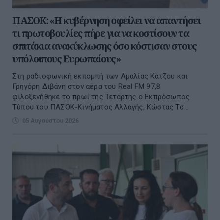
ΠΑΣΟΚ: «Η κυβέρνηση οφείλει να απαντήσει
τι πρωτοβουλίες πήρε για να κοστίσουν τα
σπιτάκια ανακύκλωσης όσο κόστισαν στους
υπόλοιπους Ευρωπαίους»
Στη ραδιοφωνική εκπομπή των Αμαλίας Κάτζου και
Γρηγόρη Διβάνη στον αέρα του Real FM 97,8
φιλοξενήθηκε το πρωί της Τετάρτης ο Εκπρόσωπος
Τύπου του ΠΑΣΟΚ-Κινήματος Αλλαγής, Κώστας Τσ...
05 Αυγούστου 2026