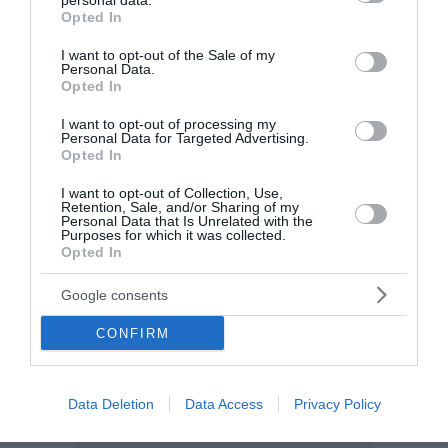
εξηγεί τους λόγους της απόφασής ...
personal data.
grant or deny consent to Google and its third-party tags to
Opted In
use your data for below specified purposes in below Google
15:15 | 05 Αυγούστου 2026
Πολιτική
consent section.
I want to opt-out of the Sale of my
Personal Data.
Opted In
I want to opt-out of processing my
Personal Data for Targeted Advertising.
Opted In
I want to opt-out of Collection, Use,
Retention, Sale, and/or Sharing of my
Personal Data that Is Unrelated with the
Purposes for which it was collected.
Opted In
Google consents
CONFIRM
Data Deletion
Data Access
Privacy Policy