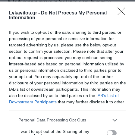
Αυξήθηκαν σημαντικά οι διελεύσεις τον Αύγουστο
Lykavitos.gr -
Do Not Process My Personal
myAGRO: Η νέα πλατφόρμα που αλλάζει τον τρόπο
Information
καταβολής των αγροτικών ενισχύσεων
If you wish to opt-out of the sale, sharing to third parties, or
Σενάριο «βόμβα» με Ρόδρι: Θέλει Μπαρτσελόνα –
processing of your personal or sensitive information for
Συνεχίζονται οι διαπραγματεύσεις με τη Σίτι
targeted advertising by us, please use the below opt-out
section to confirm your selection. Please note that after your
Ζέστη και ισχυροί βοριάδες συνθέτουν επικίνδυνο
opt-out request is processed you may continue seeing
σκηνικό για πυρκαγιές
interest-based ads based on personal information utilized by
us or personal information disclosed to third parties prior to
Τουρκία, Σαουδική Αραβία και Πακιστάν ενισχύουν τη
your opt-out. You may separately opt-out of the further
στρατιωτική τους συνεργασία
disclosure of your personal information by third parties on the
IAB’s list of downstream participants. This information may
Πάνω από 100 κατοικίες με σοβαρές ζημιές στο Πόρτο
also be disclosed by us to third parties on the
IAB’s List of
Γερμενό – Τι προβλέπεται για τις αποζημιώσεις
Downstream Participants
that may further disclose it to other
third parties.
Eurobank: Η ανθεκτικότητα της ελληνικής οικονομίας
διατηρείται παρά το γεωπολιτικό σοκ στη Μέση Ανατολή
Please note that this website/app uses one or more Google
Personal Data Processing Opt Outs
services and may gather and store information including but
Χατζηδάκης: «Ό,τι δεν αναρτάται δεν ισχύει» -
not limited to your visit or usage behaviour. You may click to
I want to opt-out of the Sharing of my
Υποχρεωτική ανάρτηση όλων των εγκυκλίων στο Δημόσιο