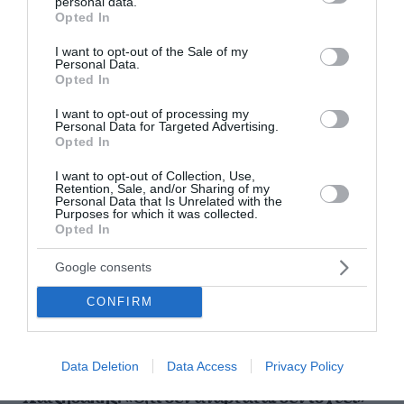
personal data.
grant or deny consent to Google and its third-party tags to
Opted In
use your data for below specified purposes in below Google
consent section.
ΟΛΕΣ ΟΙ ΕΙΔΗΣΕΙΣ →
I want to opt-out of the Sale of my
Personal Data.
διαβάστε ακόμη
Opted In
I want to opt-out of processing my
Personal Data for Targeted Advertising.
Opted In
I want to opt-out of Collection, Use,
Retention, Sale, and/or Sharing of my
Personal Data that Is Unrelated with the
Purposes for which it was collected.
Opted In
Google consents
CONFIRM
Data Deletion
Data Access
Privacy Policy
Χατζηδάκης: «Ό,τι δεν αναρτάται δεν ισχύει» -