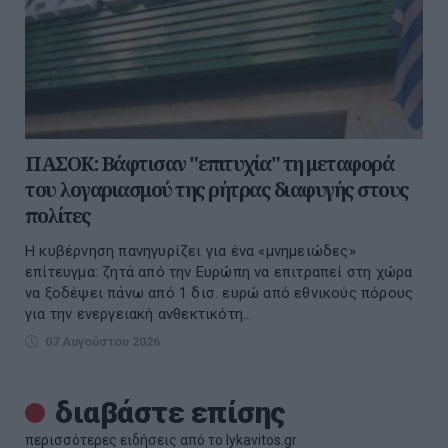
ΠΑΣΟΚ: Βάφτισαν "επιτυχία" τη μεταφορά
του λογαριασμού της ρήτρας διαφυγής στους
πολίτες
Η κυβέρνηση πανηγυρίζει για ένα «μνημειώδες»
επίτευγμα: ζητά από την Ευρώπη να επιτραπεί στη χώρα
να ξοδέψει πάνω από 1 δισ. ευρώ από εθνικούς πόρους
για την ενεργειακή ανθεκτικότη...
07 Αυγούστου 2026
διαβάστε επίσης
περισσότερες ειδήσεις από το lykavitos.gr