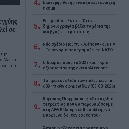
4
δεύτερης θέσης είναι (πολύ) ανοιχτή
ακόμη
εγγύης
Εφημερίδα «Εστία»: Όταν η
5
δημοσιογραφία βάζει τα χέρια της
λεί σε
και βγάζει τα μάτια της
Νέο σχέδιο Πούτιν «βλέπουν» οι ΗΠΑ
6
- Το σενάριο που τρομάζει το ΝΑΤΟ
στην
το March
Ο δρόμος προς το 2027 και η κρίση
7
λους του
αξιοπιστίας της αντιπολίτευσης
Τα πρωτοσέλιδα των πολιτικών και
8
αθλητικών εφημερίδων (03-08-2026)
Κυριάκος Πιερρακάκης: «Στο σχέδιο
τετραετίας που θα παρουσιάσουμε
9
στη ΔΕΘ θέλουμε κάθε πολίτης να
μπορεί να δει τον εαυτό του»
Άρχισε ο τζόγος για τον επόμενο