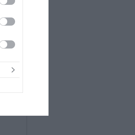
ερόμενος
ν Άδωνι
αι με
ας ότι
δεν
,
σμία.
ια το