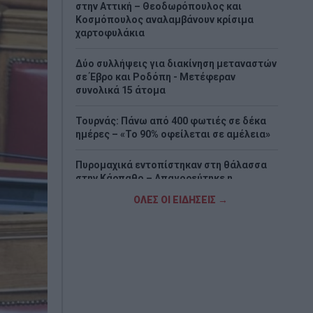
στην Αττική – Θεοδωρόπουλος και
Κοσμόπουλος αναλαμβάνουν κρίσιμα
χαρτοφυλάκια
Δύο συλλήψεις για διακίνηση μεταναστών
σε Έβρο και Ροδόπη - Μετέφεραν
συνολικά 15 άτομα
Τουρνάς: Πάνω από 400 φωτιές σε δέκα
ημέρες – «Το 90% οφείλεται σε αμέλεια»
Πυρομαχικά εντοπίστηκαν στη θάλασσα
στην Κάρπαθο – Απαγορεύτηκε η
πρόσβαση στην περιοχή
ΟΛΕΣ ΟΙ ΕΙΔΗΣΕΙΣ →
Απίστευτο στη Μήλο: Ελικόπτερο
προσγειώθηκε στο Σαρακήνικο για…
μπάνιο (Βίντεο)
Ερυθρός Σταυρός: Άγριος ξυλοδαρμός
νοσηλεύτριας από ασθενή στα Επείγοντα
– «Την έπιασε από τα μαλλιά και τη