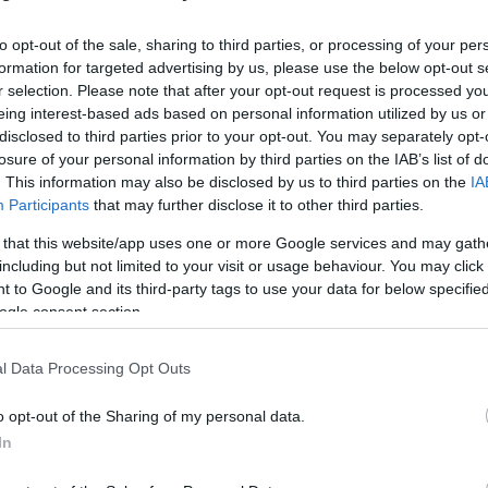
Λιμενικό να λειτουργεί ως Επιτροπή υποδοχής. Στην επισ
ε μωρά ή παιδιά, επεσήμανε ότι υπάρχει ο διακινητής, ο 
to opt-out of the sale, sharing to third parties, or processing of your per
ις μέρες, ήρθαν 3.500 άτομα από τη Λιβύη.
formation for targeted advertising by us, please use the below opt-out s
r selection. Please note that after your opt-out request is processed y
eing interest-based ads based on personal information utilized by us or
 ζητά πιο σκληρά μέτρα, το 34% του ΣΥΡΙΖΑ ζητά πιο σκ
disclosed to third parties prior to your opt-out. You may separately opt-
οιοτικά ευρήματα της δημοσκόπησης της GPO. Ερωτηθείς
losure of your personal information by third parties on the IAB’s list of
 τέτοια αντανακλαστικά σε ευρωπαϊκό έδαφος, σημείωσε
. This information may also be disclosed by us to third parties on the
IA
Participants
that may further disclose it to other third parties.
ων οποίων και η Ελλάδα) ζητούν τρίτες χώρες να υποδεχθ
ές μεταναστευτικές πολιτικές. Η Ελλάδα ήταν κατά βάση t
 that this website/app uses one or more Google services and may gath
including but not limited to your visit or usage behaviour. You may click 
 με την υπόλοιπη Ευρώπη. Οι σκληρές μεταναστευτικές π
 to Google and its third-party tags to use your data for below specifi
προσαρμόζεται η Κομισιόν και το Ευρωπαϊκό Κοινοβούλιο. 
ogle consent section.
ρέπει να αντιμετωπίσουμε το μεταναστευτικό. Η Ισπανία 
λες χώρες (λατινογενείς και Χριστιανοί, όχι οπαδοί του
l Data Processing Opt Outs
o opt-out of the Sharing of my personal data.
σια της νόμιμης μετανάστευσης, είναι προτιμότερο να επ
In
ώρες. «Ο κ. Δένδιας κατηγορήθηκε ότι είπε ότι θέλουμε 