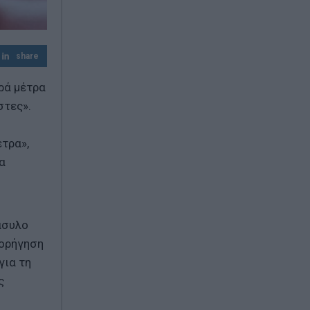
χτυπούσε»
Τουρισμός για Όλους 2026-2027: Ποιοι
κάνουν αίτηση σήμερα – Έως 600 ευρώ η
share
επιδότηση
ρά μέτρα
Λουτράκι: 75χρονος βρέθηκε νεκρός δίπλα
στες».
σε κάδους – Είχε βγει να πετάξει τα
σκουπίδια
έτρα»,
α
άσυλο
χορήγηση
για τη
ς