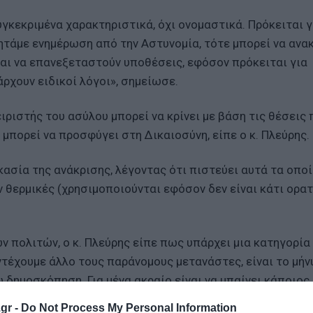
κεκριμένα χαρακτηριστικά, όχι ονομαστικά. Πρόκειται γ
τάμε ενημέρωση από την Αστυνομία, τότε μπορεί να ανα
ναι να επανεξεταστούν υποθέσεις, εφόσον πρόκειται για
ρχουν ειδικοί λόγοι», σημείωσε.
ριστής του ασύλου μπορεί να κρίνει με βάση τις θέσεις 
 μπορεί να προσφύγει στη Δικαιοσύνη, είπε ο κ. Πλεύρης.
ικασία της ανάκρισης, λέγοντας ότι πιστεύει αυτά τα οποί
ν θερμικές (χρησιμοποιούνται εφόσον δεν είναι κάτι ορατ
 πολιτών, ο κ. Πλεύρης είπε πως υπάρχει μια κατηγορία
ντέχουμε άλλο τους παράνομους μετανάστες, είναι το μήν
ω δημοσκόπηση. Για μένα ακραίο είναι να μπαίνει κάποιος
 ζόρι να μείνει, δεν είναι ακραίο η χώρα να προστατευτεί.
gr -
Do Not Process My Personal Information