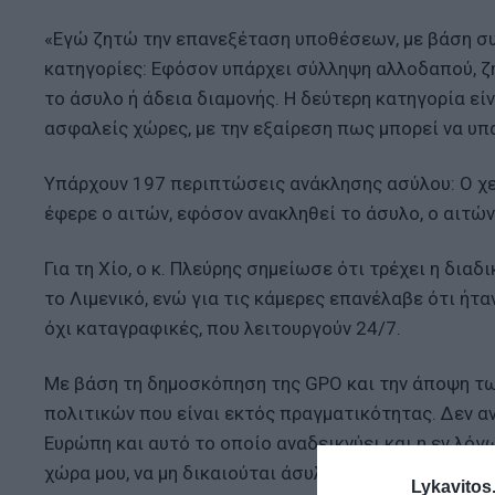
«Εγώ ζητώ την επανεξέταση υποθέσεων, με βάση συγ
κατηγορίες: Εφόσον υπάρχει σύλληψη αλλοδαπού, ζη
το άσυλο ή άδεια διαμονής. Η δεύτερη κατηγορία εί
ασφαλείς χώρες, με την εξαίρεση πως μπορεί να υπά
Υπάρχουν 197 περιπτώσεις ανάκλησης ασύλου: Ο χει
έφερε ο αιτών, εφόσον ανακληθεί το άσυλο, ο αιτών
Για τη Χίο, ο κ. Πλεύρης σημείωσε ότι τρέχει η διαδ
το Λιμενικό, ενώ για τις κάμερες επανέλαβε ότι ήτα
όχι καταγραφικές, που λειτουργούν 24/7.
Με βάση τη δημοσκόπηση της GPO και την άποψη των
πολιτικών που είναι εκτός πραγματικότητας. Δεν α
Ευρώπη και αυτό το οποίο αναδεικνύει και η εν λόγ
χώρα μου, να μη δικαιούται άσυλο και να θέλει με το
Lykavitos.