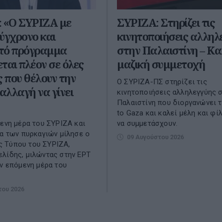
: «Ο ΣΥΡΙΖΑ με
ΣΥΡΙΖΑ: Στηρίζει τις
ύγχρονο και
κινητοποιήσεις αλληλ
τό πρόγραμμα
στην Παλαιστίνη – Κα
ται πλέον σε όλες
μαζική συμμετοχή
ς που θέλουν την
Ο ΣΥΡΙΖΑ-ΠΣ στηρίζει τις
 αλλαγή να γίνει
κινητοποιήσεις αλληλεγγύης 
Παλαιστίνη που διοργανώνει 
to Gaza και καλεί μέλη και φί
μενη μέρα του ΣΥΡΙΖΑ και
να συμμετάσχουν.
μα των πυρκαγιών μίλησε ο
09 Αυγούστου 2026
 Τύπου του ΣΥΡΙΖΑ,
λίδης, μιλώντας στην ΕΡΤ
ην επόμενη μέρα του
του 2026