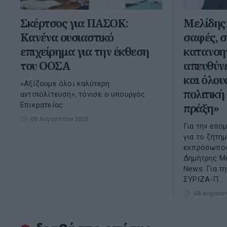
Σκέρτσος για ΠΑΣΟΚ:
Μελίδης
Κανένα ουσιαστικό
σαφές, σ
επιχείρημα για την έκθεση
κατανοη
του ΟΟΣΑ
απευθύνε
και όλου
«Αξίζουμε όλοι καλύτερη
πολιτική
αντιπολίτευση», τόνισε ο υπουργός
Επικρατείας.
πράξη»
08 Αυγούστου 2026
Για την επό
για το ζήτη
εκπρόσωπος
Δημήτρης Με
Νews. Για τ
ΣΥΡΙΖΑ-Π...
08 Αυγούσ