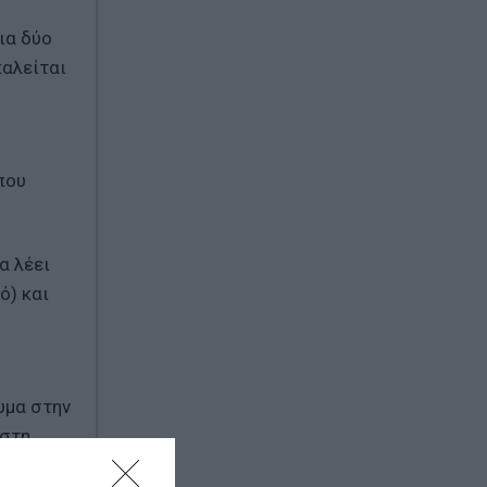
ια δύο
καλείται
που
α λέει
ό) και
υμα στην
 στη
 Ακραίο