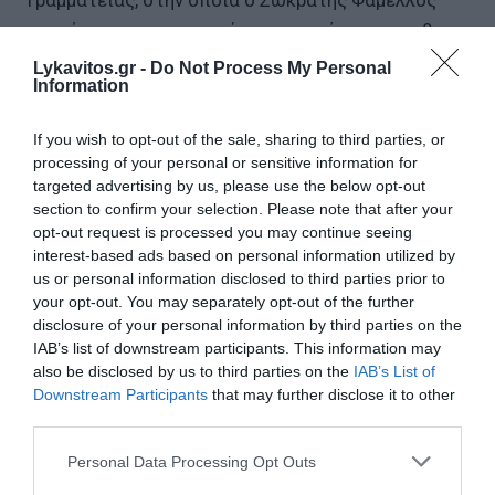
αναμένεται να παρουσιάσει την πρόταση που θα
καταθέσει στην Κεντρική Επιτροπή του Σαββάτου
Lykavitos.gr -
Do Not Process My Personal
Information
(06.06.2026) για την πορεία του κόμματος προς
τις επόμενες εκλογές.
If you wish to opt-out of the sale, sharing to third parties, or
processing of your personal or sensitive information for
Η συνεδρίαση, εφόσον πραγματοποιηθεί,
targeted advertising by us, please use the below opt-out
αναμένεται να διεξαχθεί σε ιδιαίτερα υψηλούς
section to confirm your selection. Please note that after your
τόνους, καθώς στο εσωτερικό του ΣΥΡΙΖΑ οι
opt-out request is processed you may continue seeing
interest-based ads based on personal information utilized by
διαφωνίες παραμένουν έντονες. Στελέχη που δεν
us or personal information disclosed to third parties prior to
προτίθενται να ακολουθήσουν τον Αλέξη Τσίπρα
your opt-out. You may separately opt-out of the further
στο νέο εγχείρημα, όπως ο Παύλος Πολάκης, ο
disclosure of your personal information by third parties on the
IAB’s list of downstream participants. This information may
Νίκος Παππάς και η Ρένα Δούρου, δεν αποκλείεται
also be disclosed by us to third parties on the
IAB’s List of
να αμφισβητήσουν τη διαδικασία και να
Downstream Participants
that may further disclose it to other
αποχωρήσουν, ανοίγοντας τον δρόμο για νέα
third parties.
διάσπαση.
Please note that this website/app uses one or more Google
Personal Data Processing Opt Outs
services and may gather and store information including but