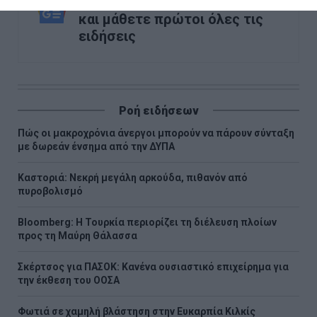
στο Google News
και μάθετε πρώτοι όλες τις
ειδήσεις
Ροή ειδήσεων
Πώς οι μακροχρόνια άνεργοι μπορούν να πάρουν σύνταξη
με δωρεάν ένσημα από την ΔΥΠΑ
Καστοριά: Νεκρή μεγάλη αρκούδα, πιθανόν από
πυροβολισμό
Bloomberg: Η Τουρκία περιορίζει τη διέλευση πλοίων
προς τη Μαύρη Θάλασσα
Σκέρτσος για ΠΑΣΟΚ: Κανένα ουσιαστικό επιχείρημα για
την έκθεση του ΟΟΣΑ
Φωτιά σε χαμηλή βλάστηση στην Ευκαρπία Κιλκίς