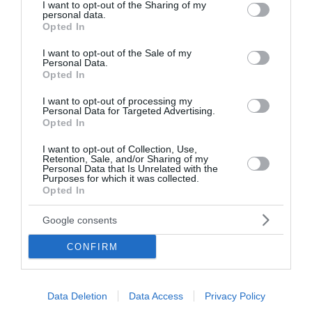
Στο παρασκήνιο διακινείται και το σενάριο
not limited to your visit or usage behaviour. You may click to
I want to opt-out of the Sharing of my
personal data.
παραίτησης του Σωκράτη Φάμελλου, σύγκλησης
grant or deny consent to Google and its third-party tags to
Opted In
use your data for below specified purposes in below Google
έκτακτου συνεδρίου και εκλογής νέας ηγεσίας.
consent section.
I want to opt-out of the Sale of my
Πρόκειται, ωστόσο, για σενάριο που προς το
Personal Data.
Opted In
παρόν κινείται στο επίπεδο της φημολογίας, σε
ένα περιβάλλον όπου οι ισορροπίες παραμένουν
I want to opt-out of processing my
Personal Data for Targeted Advertising.
εξαιρετικά εύθραυστες.
Opted In
Ο ΣΥΡΙΖΑ αποχαιρετά τον Νάσο Αθανασίου
I want to opt-out of Collection, Use,
Retention, Sale, and/or Sharing of my
Personal Data that Is Unrelated with the
ΟΠΕΚΕΠΕ: Στο αρχείο η υπόθεση για Χαράλαμπο
Purposes for which it was collected.
Αθανασίου και Τάσο Χατζηβασιλείου
Opted In
Τσουκαλάς: Οι πολίτες θα επιλέξουν ποιος
Google consents
μπορεί να εγγυηθεί μεγάλες αλλαγές με ασφάλεια
και σταθερότητα
CONFIRM
Ακολουθήστε το Lykavitos.gr
Data Deletion
Data Access
Privacy Policy