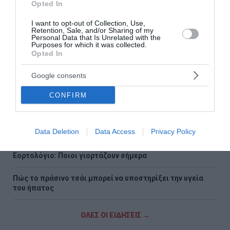
εκπαιδευτικός και τέσσερις τραυματίες
Opted In
I want to opt-out of Collection, Use,
Έως 1.000 ευρώ από τον ΟΠΕΚΑ – Ποιοι είναι οι δικαιούχοι
Retention, Sale, and/or Sharing of my
Personal Data that Is Unrelated with the
Purposes for which it was collected.
Marfin: Απολογείται σήμερα η 46χρονη που εκδόθηκε από
Opted In
τη Βρετανία
Google consents
Ιράν: Σχέδιο για απαγόρευση διέλευσης αμερικανικών και
ισραηλινών πλοίων από τα Στενά του Ορμούζ
CONFIRM
Σαν σήμερα - 7 Αυγούστου
Data Deletion
Data Access
Privacy Policy
Η Χώρα Σκύρου
Εορτολόγιο: Ποιοι γιορτάζουν σήμερα
Πώς το πράσινο τσάι μπορεί να υποστηρίξει την υγεία
του ήπατος
ΟΛΕΣ ΟΙ ΕΙΔΗΣΕΙΣ →