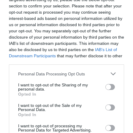
τηλεδιάσκεψη ηγετών για την ψηφιακή
section to confirm your selection. Please note that after your
ασφάλεια των παιδιών
opt-out request is processed you may continue seeing
interest-based ads based on personal information utilized by
us or personal information disclosed to third parties prior to
your opt-out. You may separately opt-out of the further
Ακολουθήστε το Lykavitos.gr
disclosure of your personal information by third parties on the
στο Google News
IAB’s list of downstream participants. This information may
και μάθετε πρώτοι όλες τις
also be disclosed by us to third parties on the
IAB’s List of
ειδήσεις
Downstream Participants
that may further disclose it to other
third parties.
Please note that this website/app uses one or more Google
Personal Data Processing Opt Outs
services and may gather and store information including but
not limited to your visit or usage behaviour. You may click to
I want to opt-out of the Sharing of my
Ροή ειδήσεων
personal data.
grant or deny consent to Google and its third-party tags to
Opted In
Καντερές: Προειδοποίηση για πλημμύρες μετά τις
use your data for below specified purposes in below Google
φωτιές – Ζητά άμεση λειτουργία του ραντάρ της Αίγινας
consent section.
I want to opt-out of the Sale of my
Personal Data.
Opted In
Κοτόπουλο με μελιτζάνες
I want to opt-out of processing my
Ταϊλάνδη: Μαθητής άνοιξε πυρ σε σχολείο – Νεκρός
Personal Data for Targeted Advertising.