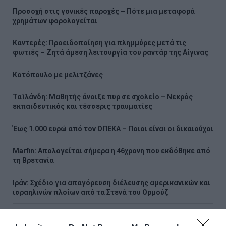
Προσοχή στις γονικές παροχές – Πότε μια μεταφορά
χρημάτων φορολογείται
Καντερές: Προειδοποίηση για πλημμύρες μετά τις
φωτιές – Ζητά άμεση λειτουργία του ραντάρ της Αίγινας
Κοτόπουλο με μελιτζάνες
Ταϊλάνδη: Μαθητής άνοιξε πυρ σε σχολείο – Νεκρός
εκπαιδευτικός και τέσσερις τραυματίες
Έως 1.000 ευρώ από τον ΟΠΕΚΑ – Ποιοι είναι οι δικαιούχοι
Marfin: Απολογείται σήμερα η 46χρονη που εκδόθηκε από
τη Βρετανία
Ιράν: Σχέδιο για απαγόρευση διέλευσης αμερικανικών και
ισραηλινών πλοίων από τα Στενά του Ορμούζ
Σαν σήμερα - 7 Αυγούστου