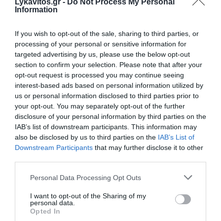
Lykavitos.gr -
Do Not Process My Personal
Information
Η Χώρα Σκύρου
Εορτολόγιο: Ποιοι γιορτάζουν σήμερα
If you wish to opt-out of the sale, sharing to third parties, or
processing of your personal or sensitive information for
targeted advertising by us, please use the below opt-out
ΟΛΕΣ ΟΙ ΕΙΔΗΣΕΙΣ →
section to confirm your selection. Please note that after your
opt-out request is processed you may continue seeing
διαβάστε ακόμη
interest-based ads based on personal information utilized by
us or personal information disclosed to third parties prior to
your opt-out. You may separately opt-out of the further
disclosure of your personal information by third parties on the
IAB’s list of downstream participants. This information may
also be disclosed by us to third parties on the
IAB’s List of
Downstream Participants
that may further disclose it to other
third parties.
Please note that this website/app uses one or more Google
Personal Data Processing Opt Outs
services and may gather and store information including but
not limited to your visit or usage behaviour. You may click to
I want to opt-out of the Sharing of my
personal data.
grant or deny consent to Google and its third-party tags to
Opted In
use your data for below specified purposes in below Google