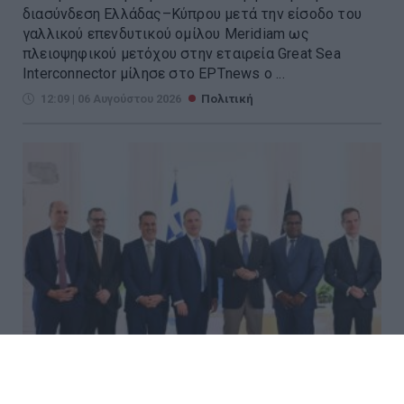
διασύνδεση Ελλάδας–Κύπρου μετά την είσοδο του
γαλλικού επενδυτικού ομίλου Meridiam ως
πλειοψηφικού μετόχου στην εταιρεία Great Sea
Interconnector μίλησε στο ΕΡΤnews ο ...
12:09 | 06 Αυγούστου 2026
Πολιτική