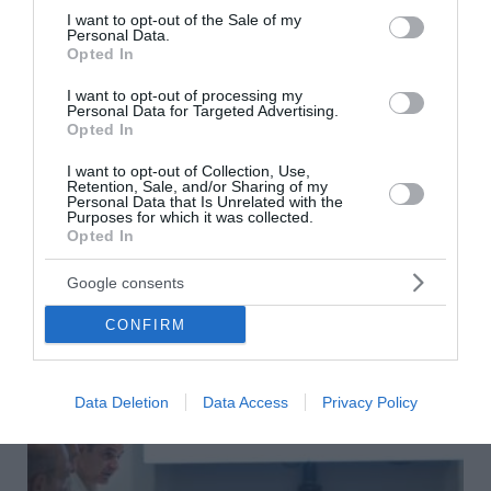
consent section.
I want to opt-out of the Sale of my
Personal Data.
Opted In
Δένδιας για τη συμφωνία ΑΟΖ με την Αίγυπτο:
«Κατοχυρώσαμε το εθνικό συμφέρον με βάση
I want to opt-out of processing my
Personal Data for Targeted Advertising.
το Διεθνές Δίκαιο»
Opted In
Έξι χρόνια από τη συμφωνία ΑΟΖ: Το μήνυμα του Νίκου
I want to opt-out of Collection, Use,
Δένδια
Retention, Sale, and/or Sharing of my
Personal Data that Is Unrelated with the
06 Αυγούστου 2026
Purposes for which it was collected.
Opted In
Google consents
CONFIRM
Data Deletion
Data Access
Privacy Policy