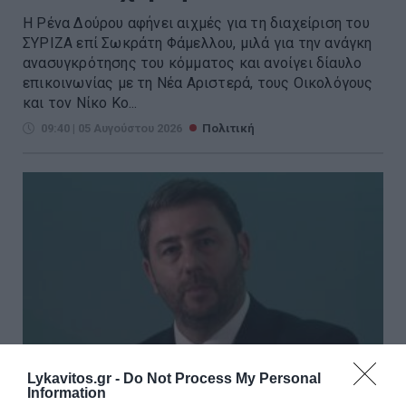
Η Ρένα Δούρου αφήνει αιχμές για τη διαχείριση του
ΣΥΡΙΖΑ επί Σωκράτη Φάμελλου, μιλά για την ανάγκη
ανασυγκρότησης του κόμματος και ανοίγει δίαυλο
επικοινωνίας με τη Νέα Αριστερά, τους Οικολόγους
και τον Νίκο Κο...
09:40 | 05 Αυγούστου 2026
Πολιτική
Lykavitos.gr -
Do Not Process My Personal
Information