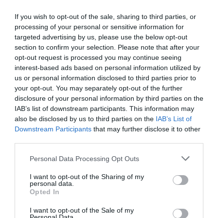
If you wish to opt-out of the sale, sharing to third parties, or
Ανδρουλάκης από το Πόρτο
processing of your personal or sensitive information for
Γερμενό: «Η πολιτική προστασία
targeted advertising by us, please use the below opt-out
section to confirm your selection. Please note that after your
χρειάζεται νέο δόγμα – Η
opt-out request is processed you may continue seeing
πρόληψη δεν μπορεί να μένει
interest-based ads based on personal information utilized by
us or personal information disclosed to third parties prior to
στα χαρτιά»
your opt-out. You may separately opt-out of the further
disclosure of your personal information by third parties on the
Στο Πόρτο Γερμενό βρέθηκε ο Νίκος Ανδρουλάκης,
IAB’s list of downstream participants. This information may
ζητώντας άμεση στήριξη των πυρόπληκτων και
also be disclosed by us to third parties on the
IAB’s List of
θέτοντας ερωτήματα για την αποτελεσματικότητα
Downstream Participants
that may further disclose it to other
των έργων πολιτικής προστασίας, το πρόγραμμα
third parties.
«ΑΙΓΙΣ» και την πρόληψη των π...
Please note that this website/app uses one or more Google
Personal Data Processing Opt Outs
13:01 | 05 Αυγούστου 2026
Πολιτική
services and may gather and store information including but
not limited to your visit or usage behaviour. You may click to
I want to opt-out of the Sharing of my
personal data.
grant or deny consent to Google and its third-party tags to
Opted In
use your data for below specified purposes in below Google
consent section.
I want to opt-out of the Sale of my
Personal Data.