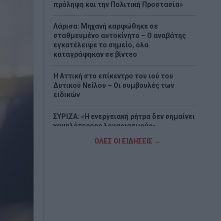
πρόληψη και την Πολιτική Προστασία»
Λάρισα: Μηχανή καρφώθηκε σε
σταθμευμένο αυτοκίνητο – Ο αναβάτης
εγκατέλειψε το σημείο, όλα
καταγράφηκαν σε βίντεο
Η Αττική στο επίκεντρο του ιού του
Δυτικού Νείλου – Οι συμβουλές των
ειδικών
ΣΥΡΙΖΑ: «Η ενεργειακή ρήτρα δεν σημαίνει
χαμηλότερους λογαριασμούς»
ΟΛΕΣ ΟΙ ΕΙΔΗΣΕΙΣ →
Μείωση ασφαλιστικών εισφορών ύψους
240 εκατ. ευρώ ζητούν από την κυβέρνηση
οι έμποροι
Ιαπωνία: Το βίντεο που δείχνει τον
επαγγελματισμό των γιατρών σε ώρα
σεισμού