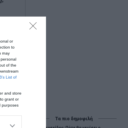
sonal or
ection to
ou may
 personal
out of the
 downstream
B’s List of
er and store
to grant or
ed purposes
Τα πιο δημοφιλή
Περσείδες: Πότε θα γεμίσει ο