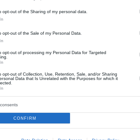
o opt-out of the Sharing of my personal data.
In
o opt-out of the Sale of my Personal Data.
In
to opt-out of processing my Personal Data for Targeted
ing.
In
: 140 παρεμβάσεις,
Ανδριανός: Άμεσα οι
o opt-out of Collection, Use, Retention, Sale, and/or Sharing
ersonal Data that Is Unrelated with the Purposes for which it
ολογίες και
αποζημιώσεις για του
lected.
In
ς στον απολογισμό
πυρόπληκτους αγρότε
ερου έτους στο
Ο υφυπουργός Αγροτικής Ανά
consents
νοβούλιο
Γιάννης Ανδριανός ανακοίνωσε
κλιμάκια του ΕΛΓΑ έχουν ήδη 
CONFIRM
ευτής του ΠΑΣΟΚ Γιάννης
τις καταγραφές στις πυρόπλη
αρουσίασε τον απολογισμό
περιοχές, ενώ όσοι υποβάλου
υ έτους της θητείας του
ΟΣΔΕ ...
κό Κοινοβούλιο, με 140