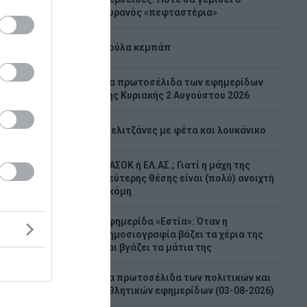
1
ουρανός «πεφταστέρια»
2
Λούλα κεμπάπ
Tα πρωτοσέλιδα των εφημερίδων
3
της Κυριακής 2 Αυγούστου 2026
4
Μελιτζάνες με φέτα και λουκάνικο
ΠΑΣΟΚ ή ΕΛ.ΑΣ.; Γιατί η μάχη της
5
ς
δεύτερης θέσης είναι (πολύ) ανοιχτή
ακόμη
ς
Εφημερίδα «Εστία»: Όταν η
πτυξης
6
δημοσιογραφία βάζει τα χέρια της
 ότι τα
και βγάζει τα μάτια της
ξεκινήσει
κτες
Τα πρωτοσέλιδα των πολιτικών και
ν αίτηση
7
αθλητικών εφημερίδων (03-08-2026)