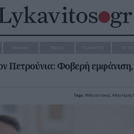
ΕΛΛΑΔΑ
MEDIA
ΠΛΑΝΗΤΗΣ
ΕΥ Ζ
ν Πετρούνια: Φοβερή εμφάνιση,
Tags:
Μητσοτάκης
,
Λευτέρης 