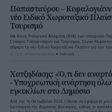
Παπασταύρου – Κεφαλογιάννη:
νέο Ειδικό Χωροταξικό Πλαίσι
Τουρισμό
Με Κοινή Υπουργική Απόφαση (ΚΥΑ) των υπουργών Περ
Σταύρου Παπασταύρου και Τουρισμού, Όλγας Κεφαλογι
σήμερα το νέο Ειδικό Χωροταξικό Πλαίσιο για τον τουρι
12:01 | 07 Αυγούστου 2026
Πολιτική
Χατζηδάκης: «Ό,τι δεν αναρτά
- Υποχρεωτική ανάρτηση όλω
εγκυκλίων στο Δημόσιο
Από την 1η Οκτωβρίου 2026 τίθεται σε εφαρμογή μια 
λειτουργία της Δημόσιας Διοίκησης, καθώς οι εγκύκλ