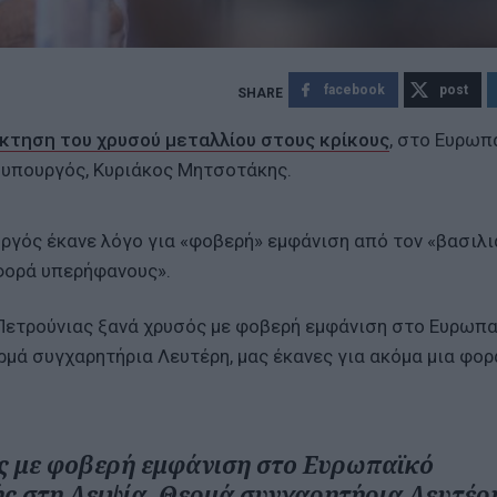
facebook
post
κτηση του χρυσού μεταλλίου στους κρίκους
, στο Ευρωπ
υπουργός, Κυριάκος Μητσοτάκης.
ργός έκανε λόγο για «φοβερή» εμφάνιση από τον «βασιλι
 φορά υπερήφανους».
Πετρούνιας ξανά χρυσός με φοβερή εμφάνιση στο Ευρωπ
μά συγχαρητήρια Λευτέρη, μας έκανες για ακόμα μια φορ
ς με φοβερή εμφάνιση στο Ευρωπαϊκό
 στη Λειψία. Θερμά συγχαρητήρια Λευτέρ