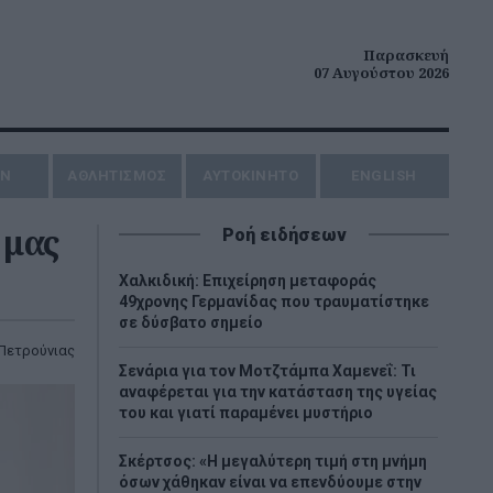
Παρασκευή
07 Αυγούστου 2026
ΗΝ
ΑΘΛΗΤΙΣΜΟΣ
AYTOKINHTO
ENGLISH
 μας
Ροή ειδήσεων
Χαλκιδική: Επιχείρηση μεταφοράς
49χρονης Γερμανίδας που τραυματίστηκε
σε δύσβατο σημείο
Πετρούνιας
Σενάρια για τον Μοτζτάμπα Χαμενεΐ: Τι
αναφέρεται για την κατάσταση της υγείας
του και γιατί παραμένει μυστήριο
Σκέρτσος: «Η μεγαλύτερη τιμή στη μνήμη
όσων χάθηκαν είναι να επενδύουμε στην