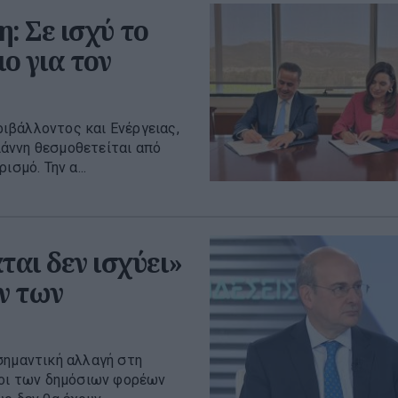
 Σε ισχύ το
ο για τον
ιβάλλοντος και Ενέργειας,
άννη θεσμοθετείται από
σμό. Την α...
ται δεν ισχύει»
ν των
σημαντική αλλαγή στη
ιοι των δημόσιων φορέων