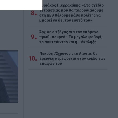
Κυριάκος Πιερρακάκης: «Στο σχέδιο
τετραετίας που θα παρουσιάσουμε
8
στη ΔΕΘ θέλουμε κάθε πολίτης να
μπορεί να δει τον εαυτό του»
Άρχισε ο τζόγος για τον επόμενο
9
πρωθυπουργό - Το μεγάλο φαβορί,
το αουτσάιντερ και η... έκπληξη
Νεκρός 72χρονος στα Λιόσια: Οι
10
έρευνες στρέφονται στον κύκλο των
επαφών του