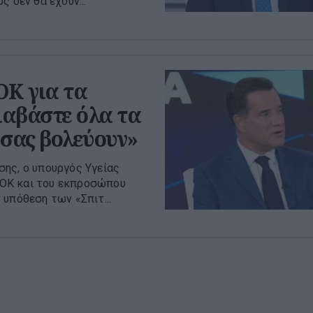
 δεν θα έχουν...
Κ για τα
ιαβάστε όλα τα
 σας βολεύουν»
ης, ο υπουργός Υγείας
ΣΟΚ και του εκπροσώπου
υπόθεση των «Σπιτ...