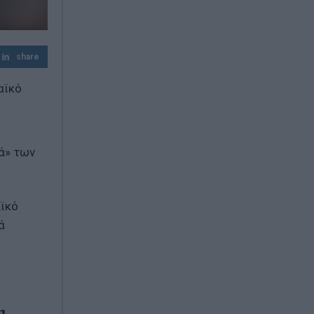
Έβελυν Μητροπούλου: Ασημένιο μετάλλιο
στο Παγκόσμιο Πρωτάθλημα Στίβου Κ20
με άλμα στα 6,44 μ.
share
Greek Mafia: Συνελήφθη στη Γερμανία
βασικός εκτελεστής της ομάδας του
αϊκό
«Έντικ»
ά» των
αϊκό
ά
η,