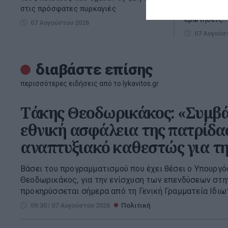
στις πρόσφατες πυρκαγιές
παρεμβάσεις
ερωτήσεις...
07 Αυγούστου 2026
07 Αυγούσ
διαβάστε επίσης
περισσότερες ειδήσεις από το lykavitos.gr
Τάκης Θεοδωρικάκος: «Συμβά
εθνική ασφάλεια της πατρίδας
αναπτυξιακό καθεστώς για τ
Βάσει του προγραμματισμού που έχει θέσει ο Υπουργό
Θεοδωρικάκος, για την ενίσχυση των επενδύσεων στην
προκηρύσσεται σήμερα από τη Γενική Γραμματεία Ιδιω
09:30 | 07 Αυγούστου 2026
Πολιτική