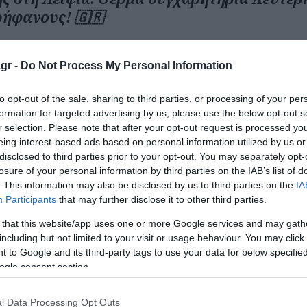
ρήφανους! 🇬🇷
sterGR)
May 30, 2025
gr -
Do Not Process My Personal Information
της υποχωρούν και οι ανισότητες στην αγορά εργασίας
to opt-out of the sale, sharing to third parties, or processing of your per
formation for targeted advertising by us, please use the below opt-out s
ού γκρεμού
r selection. Please note that after your opt-out request is processed y
«Να διατηρηθεί ο ελληνορθόδοξος χαρακτήρας της»
eing interest-based ads based on personal information utilized by us or
disclosed to third parties prior to your opt-out. You may separately opt-
losure of your personal information by third parties on the IAB’s list of
. This information may also be disclosed by us to third parties on the
IA
ο Lykavitos.gr στο Google News
Participants
that may further disclose it to other third parties.
ώτοι όλες τις ειδήσεις
 that this website/app uses one or more Google services and may gath
including but not limited to your visit or usage behaviour. You may click 
 to Google and its third-party tags to use your data for below specifi
ogle consent section.
l Data Processing Opt Outs