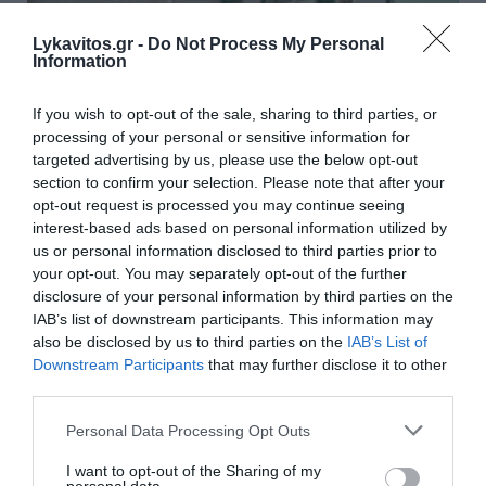
Lykavitos.gr -
Do Not Process My Personal
Information
If you wish to opt-out of the sale, sharing to third parties, or
processing of your personal or sensitive information for
targeted advertising by us, please use the below opt-out
section to confirm your selection. Please note that after your
opt-out request is processed you may continue seeing
interest-based ads based on personal information utilized by
us or personal information disclosed to third parties prior to
your opt-out. You may separately opt-out of the further
Ο Ανδρουλάκης στον σταθμό
disclosure of your personal information by third parties on the
φιλοξενίας πυρόπληκτων ζώων
IAB’s list of downstream participants. This information may
also be disclosed by us to third parties on the
IAB’s List of
στα Μέγαρα (Photos)
Downstream Participants
that may further disclose it to other
third parties.
Στο Δημοτικό Στάδιο Μεγάρων, που φιλοξενεί
έκτακτο σταθμό υποδοχής και φροντίδας
Please note that this website/app uses one or more Google
Personal Data Processing Opt Outs
πυρόπληκτων ζώων, έκανε στάση ο Νίκος
services and may gather and store information including but
not limited to your visit or usage behaviour. You may click to
I want to opt-out of the Sharing of my
Ανδρουλάκης, στο πλαίσιο της περιοδείας του στις