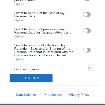
personal data.
grant or deny consent to Google and its third-party tags to
πληγείσες περιοχές της Δυτικής Αττικής. ...
Opted In
use your data for below specified purposes in below Google
17:48 | 05 Αυγούστου 2026
Πολιτική
consent section.
I want to opt-out of the Sale of my
Personal Data.
Opted In
I want to opt-out of processing my
Personal Data for Targeted Advertising.
Opted In
I want to opt-out of Collection, Use,
Retention, Sale, and/or Sharing of my
Personal Data that Is Unrelated with the
Purposes for which it was collected.
Opted In
Google consents
CONFIRM
Data Deletion
Data Access
Privacy Policy