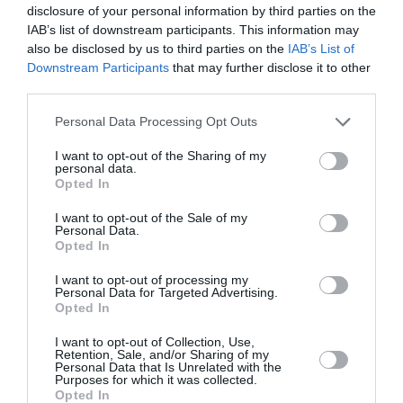
καλύπτει και επενδύσεις που ενισχύουν την
disclosure of your personal information by third parties on the
ενεργειακή ανθεκτικότητα της χώρας, υπέβαλε στην
IAB’s list of downstream participants. This information may
Ευρωπαϊκή Επιτροπή ο υ...
also be disclosed by us to third parties on the
IAB’s List of
Downstream Participants
that may further disclose it to other
11:15 | 06 Αυγούστου 2026
Πολιτική
third parties.
Please note that this website/app uses one or more Google
Personal Data Processing Opt Outs
services and may gather and store information including but
not limited to your visit or usage behaviour. You may click to
I want to opt-out of the Sharing of my
personal data.
grant or deny consent to Google and its third-party tags to
Opted In
use your data for below specified purposes in below Google
consent section.
I want to opt-out of the Sale of my
Personal Data.
Opted In
I want to opt-out of processing my
Personal Data for Targeted Advertising.
Opted In
I want to opt-out of Collection, Use,
Retention, Sale, and/or Sharing of my
Personal Data that Is Unrelated with the
Purposes for which it was collected.
Μελίδης για πυρόπληκτους: Η
Opted In