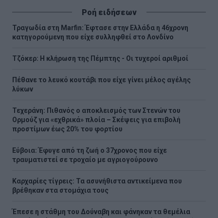
Ροή ειδήσεων
Τραγωδία στη Marfin: Έφτασε στην Ελλάδα η 46χρονη
κατηγορούμενη που είχε συλληφθεί στο Λονδίνο
Τζόκερ: Η κλήρωση της Πέμπτης - Οι τυχεροί αριθμοί
Πέθανε το λευκό κουτάβι που είχε γίνει μέλος αγέλης
λύκων
Τεχεράνη: Πιθανός ο αποκλεισμός των Στενών του
Ορμούζ για «εχθρικά» πλοία – Σκέψεις για επιβολή
προστίμων έως 20% του φορτίου
Εύβοια: Έφυγε από τη ζωή ο 37χρονος που είχε
τραυματιστεί σε τροχαίο με αγριογούρουνο
Καρχαρίες τίγρεις: Τα ασυνήθιστα αντικείμενα που
βρέθηκαν στα στομάχια τους
Έπεσε η στάθμη του Δούναβη και φάνηκαν τα θεμέλια