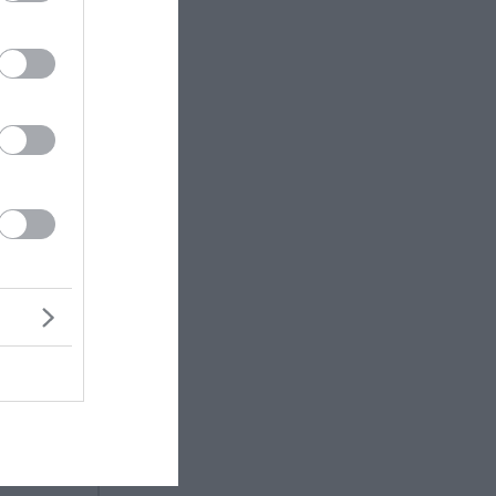
ρώην
τους
α την
σον
απεμφθεί
ση.
 μιας