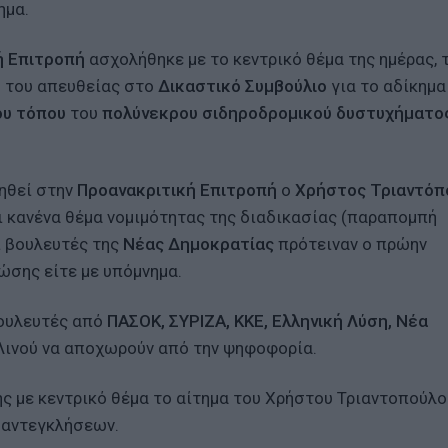
ημα.
ή Επιτροπή
ασχολήθηκε με το κεντρικό θέμα της ημέρας, 
 του απευθείας στο
Δικαστικό Συμβούλιο
για το αδίκημα
ου τόπου
του
πολύνεκρου σιδηροδρομικού δυστυχήματο
ηθεί στην
Προανακριτική Επιτροπή
ο
Χρήστος Τριαντόπ
ει κανένα θέμα νομιμότητας της διαδικασίας (παραπομπή
ι βουλευτές της
Νέας Δημοκρατίας
πρότειναν ο πρώην
ώσης είτε με υπόμνημα.
ουλευτές από
ΠΑΣΟΚ, ΣΥΡΙΖΑ, ΚΚΕ, Ελληνική Λύση, Νέα
 Λινού να αποχωρούν από την ψηφοφορία.
ς με κεντρικό θέμα το αίτημα του Χρήστου Τριαντοπούλο
ι αντεγκλήσεων.