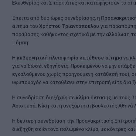
Ελευθερίας και Σπαρτιάτες και καταψήφισαν το αίτ
Έπειτα από δύο ώρες συνεδρίασης, η
Προανακριτικ
αίτημα του
Χρήστου Τριαντοπούλου
για παραπομπή
παράβασης καθήκοντος σχετικά με την
αλλοίωση τ
Τέμπη.
Η
κυβερνητική πλειοψηφία κατέθεσε αίτημα
να κλ
για να δώσει εξηγήσεις. Προκειμένου να μην υπάρξ
εγκαλούμενου χωρίς προηγούμενη κατάθεσή του), ο
υφυπουργός να καταθέσει στην επιτροπή είτε διά ζ
Η συνεδρίαση διεξήχθη σε
κλίμα έντασης
με τους β
Αριστερά,
Νίκη
και η ανεξάρτητη βουλευτής Αθηνά
Η δεύτερη συνεδρίαση την Προανακριτικής Επιτροπή
διεξήχθη σε έντονα πολωμένο κλίμα, με κόντρες κα