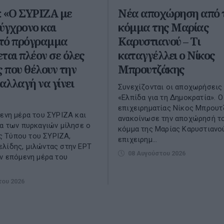
: «Ο ΣΥΡΙΖΑ με
Νέα αποχώρηση από 
ύγχρονο και
κόμμα της Μαρίας
τό πρόγραμμα
Καρυστιανού – Τι
ται πλέον σε όλες
καταγγέλλει ο Νίκος
ς που θέλουν την
Μπρουτζάκης
 αλλαγή να γίνει
Συνεχίζονται οι αποχωρήσεις
«Ελπίδα για τη Δημοκρατία». Ο
επιχειρηματίας Νίκος Μπρουτ
μενη μέρα του ΣΥΡΙΖΑ και
ανακοίνωσε την αποχώρησή τ
μα των πυρκαγιών μίλησε ο
κόμμα της Μαρίας Καρυστιανού
 Τύπου του ΣΥΡΙΖΑ,
επιχειρημ...
λίδης, μιλώντας στην ΕΡΤ
08 Αυγούστου 2026
ην επόμενη μέρα του
του 2026