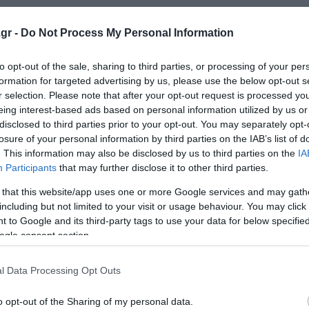
ηγήθηκε η
Νέα Δημοκρατία
, είναι να μην υπάρξει κανένα 
gr -
Do Not Process My Personal Information
ης πλειοψηφίας να προτείνουν ο
Χρήστος Τριαντόπουλος
πόμνημα.
to opt-out of the sale, sharing to third parties, or processing of your per
formation for targeted advertising by us, please use the below opt-out s
υν ότι το αίτημα για παραπομπή του
Χρήστου Τριαντόπ
r selection. Please note that after your opt-out request is processed y
 επαρκές και υπογραμμίζουν πως δεν θεωρούν ότι χρειά
eing interest-based ads based on personal information utilized by us or
disclosed to third parties prior to your opt-out. You may separately opt-
ρισης που έκανε η
Εισαγγελέας Λάρισας.
losure of your personal information by third parties on the IAB’s list of
. This information may also be disclosed by us to third parties on the
IA
ως η «γαλάζια» απόφαση για κλήτευση Τριαντόπουλου έγ
Participants
that may further disclose it to other third parties.
ας, προκειμένου να προσδώσει νομιμοφάνεια.
 that this website/app uses one or more Google services and may gath
including but not limited to your visit or usage behaviour. You may click 
Κ, Μιλένα Αποστολάκη,
φέρεται να υποστήριξε: «Το Σύντ
 to Google and its third-party tags to use your data for below specifi
ποψη. Πού ακούστηκε να επιλέγει ο Τριαντόπουλος την οδ
ogle consent section.
γορούμενος πριν την εξέταση μαρτύρων;».
l Data Processing Opt Outs
ε: «Με βάση τον νόμο, προηγούνται οι μάρτυρες και ακολο
o opt-out of the Sharing of my personal data.
ονται τέτοιες ακροβασίες».