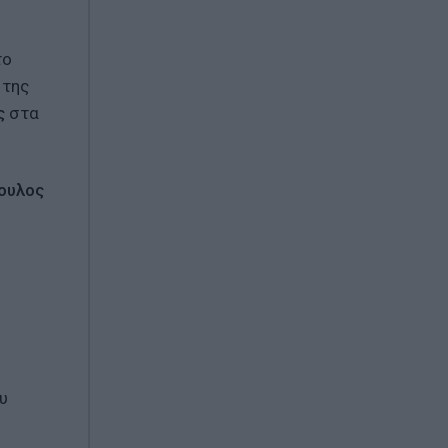
το
 της
ς
στα
ουλος
υ