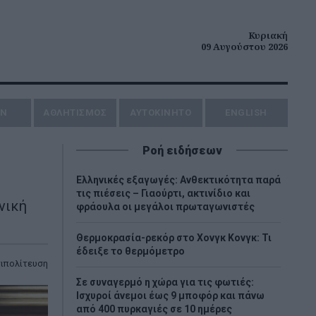
Κυριακή
09 Αυγούστου 2026
ΗΝ
ΑΘΛΗΤΙΣΜΟΣ
AYTOKINHTO
ENGLISH
Ροή ειδήσεων
Ελληνικές εξαγωγές: Ανθεκτικότητα παρά
τις πιέσεις – Γιαούρτι, ακτινίδιο και
νική
φράουλα οι μεγάλοι πρωταγωνιστές
Θερμοκρασία-ρεκόρ στο Χονγκ Κονγκ: Τι
έδειξε το θερμόμετρο
ιπολίτευση
Σε συναγερμό η χώρα για τις φωτιές:
Ισχυροί άνεμοι έως 9 μποφόρ και πάνω
από 400 πυρκαγιές σε 10 ημέρες