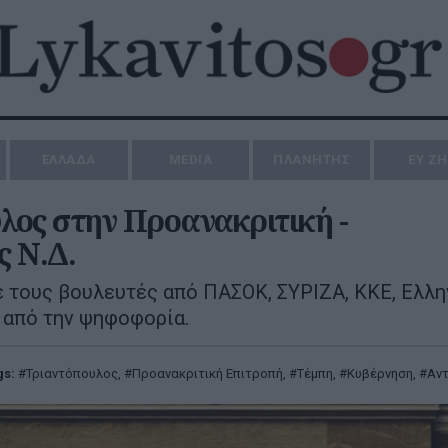
ΕΛΛΑΔΑ
MEDIA
ΠΛΑΝΗΤΗΣ
ΕΥ Ζ
λος στην Προανακριτική -
 Ν.Δ.
ε τους βουλευτές από ΠΑΣΟΚ, ΣΥΡΙΖΑ, ΚΚΕ, Ελλη
 από την ψηφοφορία.
gs:
Τριαντόπουλος
,
Προανακριτική Επιτροπή
,
Τέμπη
,
Κυβέρνηση
,
Αντ