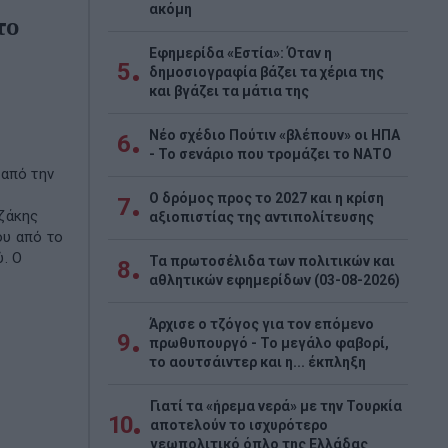
ακόμη
το
Εφημερίδα «Εστία»: Όταν η
5
δημοσιογραφία βάζει τα χέρια της
και βγάζει τα μάτια της
Νέο σχέδιο Πούτιν «βλέπουν» οι ΗΠΑ
6
- Το σενάριο που τρομάζει το ΝΑΤΟ
 από την
Ο δρόμος προς το 2027 και η κρίση
7
ζάκης
αξιοπιστίας της αντιπολίτευσης
ου από το
. Ο
Τα πρωτοσέλιδα των πολιτικών και
8
αθλητικών εφημερίδων (03-08-2026)
Άρχισε ο τζόγος για τον επόμενο
9
πρωθυπουργό - Το μεγάλο φαβορί,
το αουτσάιντερ και η... έκπληξη
Γιατί τα «ήρεμα νερά» με την Τουρκία
10
αποτελούν το ισχυρότερο
γεωπολιτικό όπλο της Ελλάδας