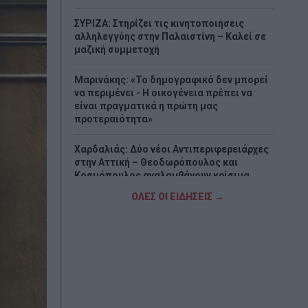
ΣΥΡΙΖΑ: Στηρίζει τις κινητοποιήσεις
αλληλεγγύης στην Παλαιστίνη – Καλεί σε
μαζική συμμετοχή
Μαρινάκης: «Το δημογραφικό δεν μπορεί
να περιμένει - Η οικογένεια πρέπει να
είναι πραγματικά η πρώτη μας
προτεραιότητα»
Χαρδαλιάς: Δύο νέοι Αντιπεριφερειάρχες
στην Αττική – Θεοδωρόπουλος και
Κοσμόπουλος αναλαμβάνουν κρίσιμα
χαρτοφυλάκια
ΟΛΕΣ ΟΙ ΕΙΔΗΣΕΙΣ →
Δύο συλλήψεις για διακίνηση μεταναστών
σε Έβρο και Ροδόπη - Μετέφεραν
συνολικά 15 άτομα
Τουρνάς: Πάνω από 400 φωτιές σε δέκα
ημέρες – «Το 90% οφείλεται σε αμέλεια»