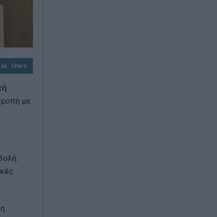
Πυρομαχικά εντοπίστηκαν στη θάλασσα
στην Κάρπαθο – Απαγορεύτηκε η
πρόσβαση στην περιοχή
Απίστευτο στη Μήλο: Ελικόπτερο
προσγειώθηκε στο Σαρακήνικο για…
μπάνιο (Βίντεο)
share
κή
τροπή με
βολή.
ικές
ση