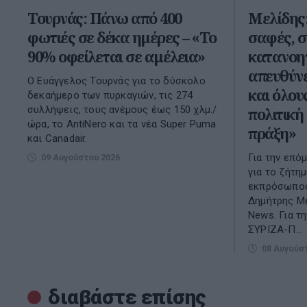
Τουρνάς: Πάνω από 400
Μελίδης
φωτιές σε δέκα ημέρες – «Το
σαφές, σ
90% οφείλεται σε αμέλεια»
κατανοη
απευθύνε
Ο Ευάγγελος Τουρνάς για το δύσκολο
και όλου
δεκαήμερο των πυρκαγιών, τις 274
συλλήψεις, τους ανέμους έως 150 χλμ./
πολιτική
ώρα, το AntiNero και τα νέα Super Puma
πράξη»
και Canadair.
Για την επό
09 Αυγούστου 2026
για το ζήτη
εκπρόσωπος
Δημήτρης Με
Νews. Για τ
ΣΥΡΙΖΑ-Π...
08 Αυγούσ
διαβάστε επίσης