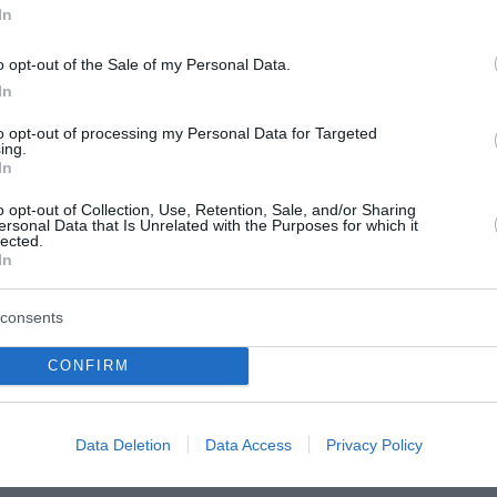
In
o opt-out of the Sale of my Personal Data.
In
πή
αναμένεται να καλέσει για εξέταση τον ελεγχόμενο π
to opt-out of processing my Personal Data for Targeted
 την προσεχή
Δευτέρα 24 Μαρτίου
στις 10 το πρωί. Στην
ing.
έκα ημερών προκειμένου να συντάξουν τις πρισματικές 
In
ν Ολομέλεια εντός του πρώτου 15ημερου του Απριλίου γι
o opt-out of Collection, Use, Retention, Sale, and/or Sharing
ersonal Data that Is Unrelated with the Purposes for which it
lected.
In
ωξης για το αδίκημα της παράβασης καθήκοντος και εφό
αι και το πιθανότερο - ο Χρήστος Τριαντόπουλος θα παρ
consents
ανώτατου δικαστικού συμβουλίου θα καθοριστεί με κλήρω
CONFIRM
ουλου στην επιτροπή ζητά η κυβερνητική πλειοψηφία
 ίχνος αξιοπιστίας
Data Deletion
Data Access
Privacy Policy
 αλήθεια, αλλά μόνο η χυδαία πολιτική εργαλειοποίηση