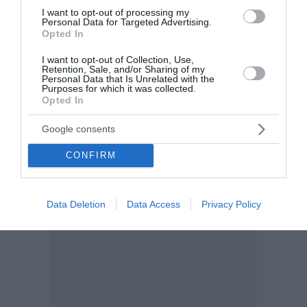
Το μεσημέρι της Πέμπτης η 35χρονη που απειλούσε
I want to opt-out of processing my
να πέσει από την Υψηλή Γέφυρα έπεσε αλλά στην
Personal Data for Targeted Advertising.
Opted In
θάλασσα με αποτέλεσμα να έχει χτυπήσει σοβαρά,
σύμφωνα με αποκλειστικές πληροφορίες του evia
I want to opt-out of Collection, Use,
online. Λουόμενος π...
Retention, Sale, and/or Sharing of my
Personal Data that Is Unrelated with the
19:03 | 06 Αυγούστου 2026
Ελλάδα
Purposes for which it was collected.
Opted In
Google consents
CONFIRM
Data Deletion
Data Access
Privacy Policy