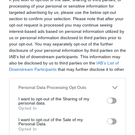
processing of your personal or sensitive information for
targeted advertising by us, please use the below opt-out
section to confirm your selection. Please note that after your
opt-out request is processed you may continue seeing
interest-based ads based on personal information utilized by
us or personal information disclosed to third parties prior to
your opt-out. You may separately opt-out of the further
disclosure of your personal information by third parties on the
IAB’s list of downstream participants. This information may
also be disclosed by us to third parties on the
IAB’s List of
Downstream Participants
that may further disclose it to other
third parties.
Please note that this website/app uses one or more Google
Personal Data Processing Opt Outs
services and may gather and store information including but
not limited to your visit or usage behaviour. You may click to
I want to opt-out of the Sharing of my
personal data.
Χαλκίδα: Στο νοσοκομείο
grant or deny consent to Google and its third-party tags to
Opted In
use your data for below specified purposes in below Google
35χρονη που έπεσε από την
consent section.
I want to opt-out of the Sale of my
Υψηλή γέφυρα
Personal Data.
Opted In