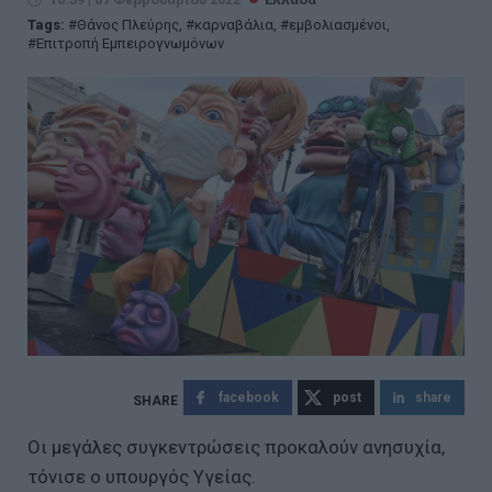
Tags:
Θάνος Πλεύρης
,
καρναβάλια
,
εμβολιασμένοι
,
Επιτροπή Εμπειρογνωμόνων
facebook
post
share
Οι μεγάλες συγκεντρώσεις προκαλούν ανησυχία,
τόνισε ο υπουργός Υγείας.