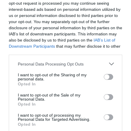
opt-out request is processed you may continue seeing
interest-based ads based on personal information utilized by
us or personal information disclosed to third parties prior to
your opt-out. You may separately opt-out of the further
disclosure of your personal information by third parties on the
IAB’s list of downstream participants. This information may
also be disclosed by us to third parties on the
IAB’s List of
Downstream Participants
that may further disclose it to other
third parties.
Please note that this website/app uses one or more Google
Personal Data Processing Opt Outs
services and may gather and store information including but
not limited to your visit or usage behaviour. You may click to
I want to opt-out of the Sharing of my
personal data.
grant or deny consent to Google and its third-party tags to
Opted In
Νέα αποχώρηση από το κόμμα
use your data for below specified purposes in below Google
consent section.
της Μαρίας Καρυστιανού – Τι
I want to opt-out of the Sale of my
Personal Data.
καταγγέλλει ο Νίκος
Opted In
Μπρουτζάκης
I want to opt-out of processing my
Personal Data for Targeted Advertising.
Opted In
Συνεχίζονται οι αποχωρήσεις από την «Ελπίδα για τη