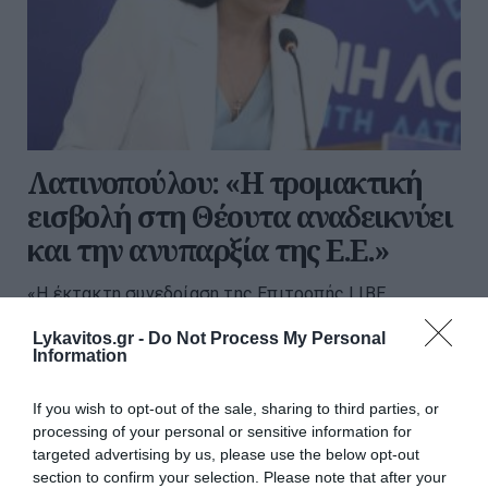
Λατινοπούλου: «Η τρομακτική
εισβολή στη Θέουτα αναδεικνύει
και την ανυπαρξία της Ε.Ε.»
«Η έκτακτη συνεδρίαση της Επιτροπής LIBE
(Επιτροπή Πολιτικών Ελευθεριών, Δικαιοσύνης και
Lykavitos.gr -
Do Not Process My Personal
Εσωτερικών Υποθέσεων) του Ευρωπαϊκού
Information
Κοινοβουλίου, στην οποία η ευρωβουλευτής και
πρόεδρος της ΦΩΝΗΣ ΛΟΓΙΚΗΣ Αφροδίτη Λατ...
If you wish to opt-out of the sale, sharing to third parties, or
23:34 | 07 Αυγούστου 2026
Πολιτική
processing of your personal or sensitive information for
targeted advertising by us, please use the below opt-out
section to confirm your selection. Please note that after your