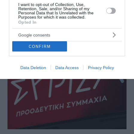
Δημοκρατία». Ο επιχειρηματίας Νίκος Μπρουτζάκης
I want to opt-out of Collection, Use,
ανακοίνωσε την αποχώρησή του από το κόμμα της
Retention, Sale, and/or Sharing of my
Personal Data that Is Unrelated with the
Μαρίας Καρυστιανού. Ο επιχειρηματίας άφησε
Purposes for which it was collected.
αιχμές για τον τρό...
Opted In
19:05 | 08 Αυγούστου 2026
Πολιτική
Google consents
CONFIRM
Data Deletion
Data Access
Privacy Policy