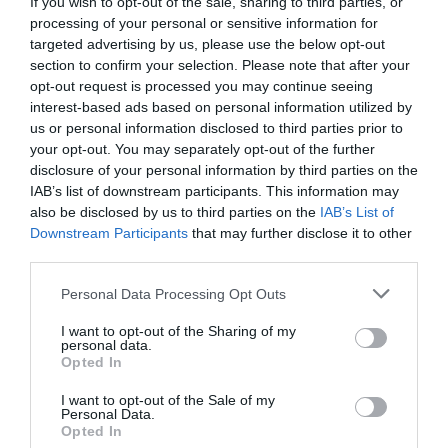
If you wish to opt-out of the sale, sharing to third parties, or
38χρονης Βρετανίδας στην Κυψέλη
processing of your personal or sensitive information for
targeted advertising by us, please use the below opt-out
Χωρίς τις αισθήσεις του ανασύρθηκε 43χρονος στη
section to confirm your selection. Please note that after your
Μετώπη στον Σαρωνικό
opt-out request is processed you may continue seeing
interest-based ads based on personal information utilized by
Παγκόσμιο Πρωτάθλημα Κωπηλασίας: Αργυρό μετάλλιο
us or personal information disclosed to third parties prior to
για Χιώτη και Αλεξίου
your opt-out. You may separately opt-out of the further
disclosure of your personal information by third parties on the
Πένθος για τον Μέσι - Πέθανε ο πατέρας του Χόρχε
IAB’s list of downstream participants. This information may
also be disclosed by us to third parties on the
IAB’s List of
Θρίλερ στον Λυκαβηττό: Σε 57χρονη γυναίκα που είχε
Downstream Participants
that may further disclose it to other
εξαφανιστεί από την Κυψέλη ανήκει η σορός
third parties.
Please note that this website/app uses one or more Google
Οι φωτιές, οι ανεμογεννήτριες και η προχειρότητα
Personal Data Processing Opt Outs
services and may gather and store information including but
not limited to your visit or usage behaviour. You may click to
I want to opt-out of the Sharing of my
ΟΛΕΣ ΟΙ ΕΙΔΗΣΕΙΣ →
personal data.
grant or deny consent to Google and its third-party tags to
Opted In
use your data for below specified purposes in below Google
διαβάστε ακόμη
consent section.
I want to opt-out of the Sale of my
Personal Data.
Opted In