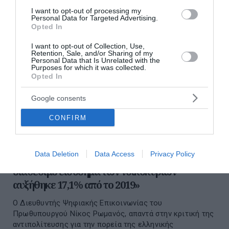
I want to opt-out of processing my
Personal Data for Targeted Advertising.
Opted In
I want to opt-out of Collection, Use,
Retention, Sale, and/or Sharing of my
Personal Data that Is Unrelated with the
Purposes for which it was collected.
Opted In
Google consents
CONFIRM
Νίκος Ρωμανός: «Η αντιπολίτευση
Data Deletion
Data Access
Privacy Policy
διαστρεβλώνει τα στοιχεία του ΟΟΣΑ – Το
διαθέσιμο εισόδημα των νοικοκυριών
αυξήθηκε 17,1% από το 2019»
Ο Διευθυντής Ψηφιακής Επικοινωνίας του
Πρωθυπουργού Νίκος Ρωμανός, απαντά στην κριτική της
αντιπολίτευσης για την πορεία της ελληνικής