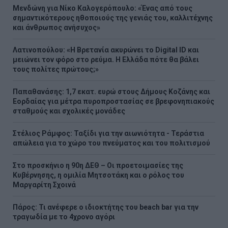
Μενδώνη για Νίκο Καλογερόπουλο: «Ένας από τους
σημαντικότερους ηθοποιούς της γενιάς του, καλλιτέχνης
και άνθρωπος ανήσυχος»
Λατινοπούλου: «H Βρετανία ακυρώνει το Digital ID και
μειώνει τον φόρο στο ρεύμα. Η Ελλάδα πότε θα βάλει
τους πολίτες πρώτους;»
Παπαθανάσης: 1,7 εκατ. ευρώ στους Δήμους Κοζάνης και
Εορδαίας για μέτρα πυροπροστασίας σε βρεφονηπιακούς
σταθμούς και σχολικές μονάδες
Στέλιος Ράμφος: Ταξίδι για την αιωνιότητα - Τεράστια
απώλεια για το χώρο του πνεύματος και του πολιτισμού
Στο προσκήνιο η 90η ΔΕΘ – Οι προετοιμασίες της
Κυβέρνησης, η ομιλία Μητσοτάκη και ο ρόλος του
Μαργαρίτη Σχοινά
Πάρος: Τι ανέφερε ο ιδιοκτήτης του beach bar για την
τραγωδία με το 4χρονο αγόρι