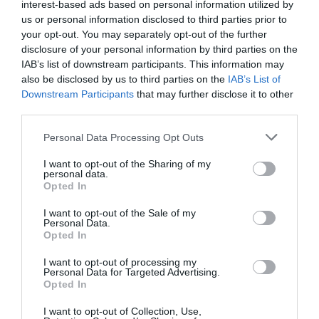
«Την ώρα που στην Ελλάδα η Κυβέρνηση Μητσοτάκη
interest-based ads based on personal information utilized by
επιμένει να βαφτίζει κάθε νέα ψηφιακή διαδικασία
us or personal information disclosed to third parties prior to
your opt-out. You may separately opt-out of the further
«εκσυγχρονισμό» και κάθε επιβάρυνση του πολίτη
disclosure of your personal information by third parties on the
«μεταρρύθμιση», η νέα βρετανική κυβέρνηση κάνει
IAB’s list of downstream participants. This information may
κάτι πολύ απλό: ακυ...
also be disclosed by us to third parties on the
IAB’s List of
14:06 | 10 Αυγούστου 2026
Πολιτική
Downstream Participants
that may further disclose it to other
third parties.
Please note that this website/app uses one or more Google
Personal Data Processing Opt Outs
services and may gather and store information including but
not limited to your visit or usage behaviour. You may click to
I want to opt-out of the Sharing of my
personal data.
grant or deny consent to Google and its third-party tags to
Opted In
use your data for below specified purposes in below Google
consent section.
I want to opt-out of the Sale of my
Personal Data.
Opted In
I want to opt-out of processing my
Personal Data for Targeted Advertising.
Opted In
I want to opt-out of Collection, Use,