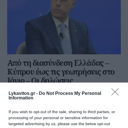
Από τη διασύνδεση Ελλάδας –
Κύπρου έως τις γεωτρήσεις στο
Ιόνιο – Οι δηλώσεις
Παπασταύρου
Lykavitos.gr -
Do Not Process My Personal
Information
Για τη νέα δυναμική που αποκτά η ηλεκτρική
διασύνδεση Ελλάδας–Κύπρου μετά την είσοδο του
If you wish to opt-out of the sale, sharing to third parties, or
γαλλικού επενδυτικού ομίλου Meridiam ως
processing of your personal or sensitive information for
πλειοψηφικού μετόχου στην εταιρεία Great Sea
targeted advertising by us, please use the below opt-out
Interconnector μίλησε στο ΕΡΤnews ο ...