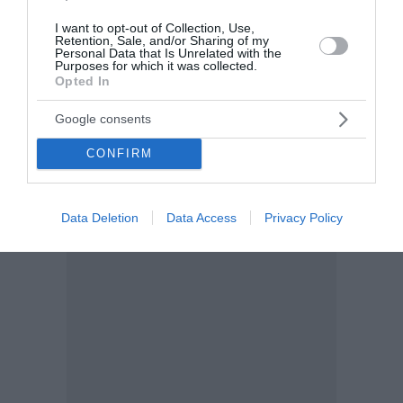
φιλοδοξίες»
I want to opt-out of Collection, Use,
Retention, Sale, and/or Sharing of my
Personal Data that Is Unrelated with the
Με ανάρτησή του στα μέσα κοινωνικής δικτύωσης, ο
Purposes for which it was collected.
δημοσιογράφος Θανάσης Αυγερινός παρεμβαίνει στη
Opted In
δημόσια συζήτηση γύρω από τις εσωτερικές
εξελίξεις στο υπό ίδρυση πολιτικό εγχείρημα,
Google consents
υποστηρίζοντας ότι το ζητού...
CONFIRM
09:15 | 06 Αυγούστου 2026
Πολιτική
Data Deletion
Data Access
Privacy Policy