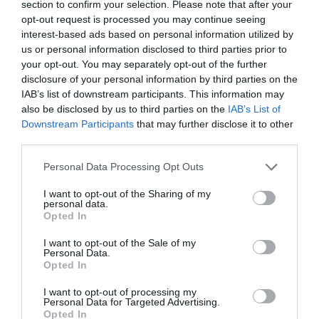
section to confirm your selection. Please note that after your
12:09 | 06 Αυγούστου 2026
Πολιτική
opt-out request is processed you may continue seeing
interest-based ads based on personal information utilized by
us or personal information disclosed to third parties prior to
your opt-out. You may separately opt-out of the further
disclosure of your personal information by third parties on the
IAB’s list of downstream participants. This information may
also be disclosed by us to third parties on the
IAB’s List of
Downstream Participants
that may further disclose it to other
third parties.
Please note that this website/app uses one or more Google
Personal Data Processing Opt Outs
services and may gather and store information including but
not limited to your visit or usage behaviour. You may click to
I want to opt-out of the Sharing of my
personal data.
grant or deny consent to Google and its third-party tags to
Opted In
use your data for below specified purposes in below Google
consent section.
I want to opt-out of the Sale of my
Personal Data.
Opted In
Αυγερινός: «Η δημοκρατία
ανήκει στα μέλη ενός κινήματος
I want to opt-out of processing my
Personal Data for Targeted Advertising.
και όχι στις προσωπικές
Opted In