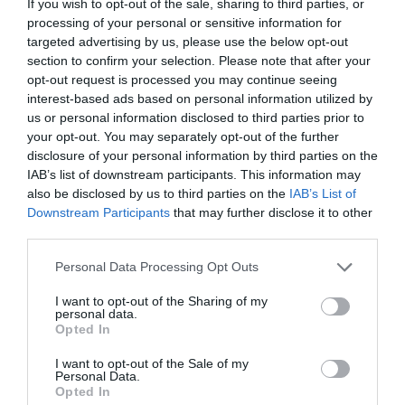
If you wish to opt-out of the sale, sharing to third parties, or
processing of your personal or sensitive information for
Φλωρίδης: Έκφραση ραγιαδισμού ότι θα έρθουν
targeted advertising by us, please use the below opt-out
οι Ευρωπαίοι και θα μας κάνουν ντα
section to confirm your selection. Please note that after your
opt-out request is processed you may continue seeing
interest-based ads based on personal information utilized by
us or personal information disclosed to third parties prior to
Ακολουθήστε το Lykavitos.gr
your opt-out. You may separately opt-out of the further
στο Google News
disclosure of your personal information by third parties on the
και μάθετε πρώτοι όλες τις
IAB’s list of downstream participants. This information may
ειδήσεις
also be disclosed by us to third parties on the
IAB’s List of
Downstream Participants
that may further disclose it to other
third parties.
Please note that this website/app uses one or more Google
Personal Data Processing Opt Outs
Ροή ειδήσεων
services and may gather and store information including but
not limited to your visit or usage behaviour. You may click to
I want to opt-out of the Sharing of my
Στα «Παραπολιτικά»: Προς 30.000 προσλήψεις - Όλο το
personal data.
grant or deny consent to Google and its third-party tags to
σχέδιο του υπουργείου Εσωτερικών
Opted In
use your data for below specified purposes in below Google
consent section.
I want to opt-out of the Sale of my
Σκέρτσος: «ΠΑΣΟΚ και ΕΛΑΣ υποκαθιστούν την οικονομική
Personal Data.
ανάλυση με πολιτική προπαγάνδα»
Opted In