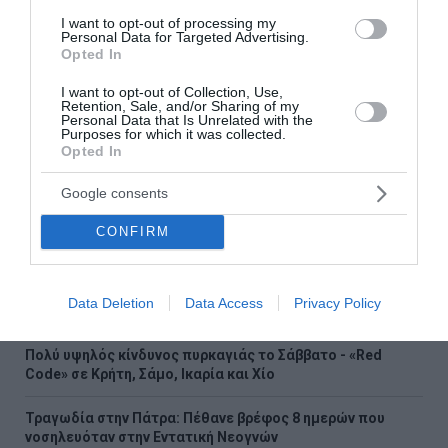
Κατρίνης: «Ανησυχητική η αδράνεια της κυβέρνησης στο
I want to opt-out of processing my
Personal Data for Targeted Advertising.
μεταβαλλόμενο γεωπολιτικό περιβάλλον»
Opted In
Νέες καταγγελίες για την «Ελπίδα για τη Δημοκρατία» - Τι
I want to opt-out of Collection, Use,
αναφέρουν πρώην στελέχη του κόμματος της
Retention, Sale, and/or Sharing of my
Personal Data that Is Unrelated with the
Καρυστιανού
Purposes for which it was collected.
Opted In
Όμιλος ΔΕΗ: Νέα συμφωνία για χαρτοφυλάκιο έργων ΑΠΕ
άνω των 2 GW σε Πολωνία και Ουγγαρία
Google consents
Σκληραίνει η κόντρα Ιταλίας – Ισπανίας για τη Συνθήκη
CONFIRM
Σένγκεν
Σέρρες: Τι ανέφερε πραγματογνώμονας για το
Data Deletion
Data Access
Privacy Policy
θανατηφόρο τροχαίο
Πολύ υψηλός κίνδυνος πυρκαγιάς το Σάββατο - «Red
Code» σε Κρήτη, Σάμο, Ικαρία και Χίο
Τραγωδία στην Πάτρα: Πέθανε βρέφος 8 ημερών που
νοσηλευόταν στην Εντατική Νεογνών