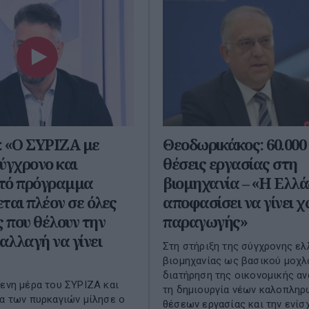
: «Ο ΣΥΡΙΖΑ με
Θεοδωρικάκος: 60.000
ύγχρονο και
θέσεις εργασίας στη
τό πρόγραμμα
βιομηχανία – «Η Ελλά
ται πλέον σε όλες
αποφασίσει να γίνει 
ς που θέλουν την
παραγωγής»
 αλλαγή να γίνει
Στη στήριξη της σύγχρονης ελ
βιομηχανίας ως βασικού μοχλο
διατήρηση της οικονομικής αν
μενη μέρα του ΣΥΡΙΖΑ και
τη δημιουργία νέων καλοπλη
μα των πυρκαγιών μίλησε ο
θέσεων εργασίας και την ενίσχ