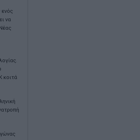
 ενός
ει να
 Νέας
λογίας.
υ
Κ κοιτά
λληνική
ανατροπή
αγώνας