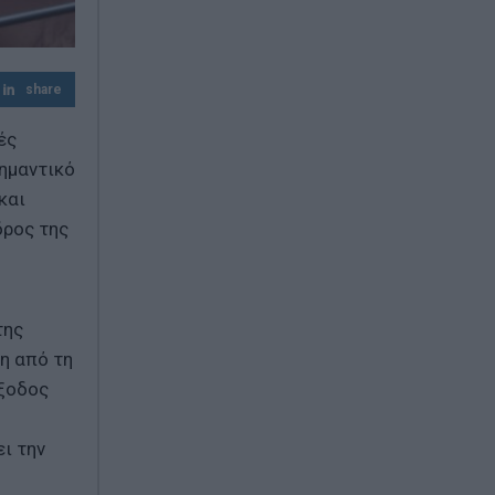
Πυρομαχικά εντοπίστηκαν στη θάλασσα
στην Κάρπαθο – Απαγορεύτηκε η
πρόσβαση στην περιοχή
share
Απίστευτο στη Μήλο: Ελικόπτερο
προσγειώθηκε στο Σαρακήνικο για…
ές
μπάνιο (Βίντεο)
σημαντικό
και
δρος της
της
η από τη
έξοδος
ι την