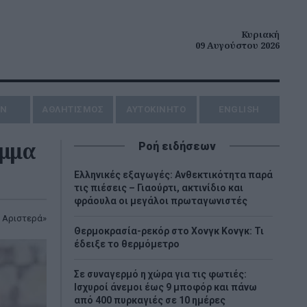
Κυριακή
09 Αυγούστου 2026
ΗΝ
ΑΘΛΗΤΙΣΜΟΣ
AYTOKINHTO
ENGLISH
αμμα
Ροή ειδήσεων
Ελληνικές εξαγωγές: Ανθεκτικότητα παρά
τις πιέσεις – Γιαούρτι, ακτινίδιο και
φράουλα οι μεγάλοι πρωταγωνιστές
 Αριστερά»
Θερμοκρασία-ρεκόρ στο Χονγκ Κονγκ: Τι
έδειξε το θερμόμετρο
Σε συναγερμό η χώρα για τις φωτιές:
Ισχυροί άνεμοι έως 9 μποφόρ και πάνω
από 400 πυρκαγιές σε 10 ημέρες