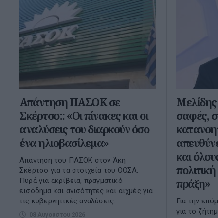
Απάντηση ΠΑΣΟΚ σε
Μελίδης
Σκέρτσο:: «Οι πίνακες και οι
σαφές, σ
αναλύσεις του διαρκούν όσο
κατανοη
ένα ηλιοβασίλεμα»
απευθύνε
και όλου
Απάντηση του ΠΑΣΟΚ στον Άκη
πολιτική
Σκέρτσο για τα στοιχεία του ΟΟΣΑ.
Πυρά για ακρίβεια, πραγματικό
πράξη»
εισόδημα και ανισότητες και αιχμές για
τις κυβερνητικές αναλύσεις.
Για την επό
για το ζήτη
08 Αυγούστου 2026