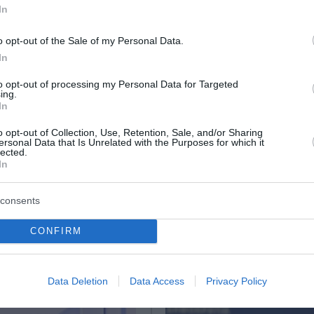
In
o opt-out of the Sale of my Personal Data.
In
ς - «Δεν μπορούμε να παρέμβουμε στη Δικαιοσύνη»
to opt-out of processing my Personal Data for Targeted
ing.
ιμα τα κοιτάσματα νοτίως της Κρήτης
In
ΗΕ – Η Ελληνική ατζέντα και το πρόγραμμα
o opt-out of Collection, Use, Retention, Sale, and/or Sharing
ersonal Data that Is Unrelated with the Purposes for which it
lected.
In
ο Lykavitos.gr στο Google News
ώτοι όλες τις ειδήσεις
consents
CONFIRM
Data Deletion
Data Access
Privacy Policy