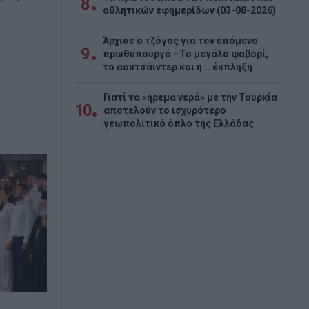
8
αθλητικών εφημερίδων (03-08-2026)
Άρχισε ο τζόγος για τον επόμενο
9
πρωθυπουργό - Το μεγάλο φαβορί,
το αουτσάιντερ και η... έκπληξη
Γιατί τα «ήρεμα νερά» με την Τουρκία
10
αποτελούν το ισχυρότερο
γεωπολιτικό όπλο της Ελλάδας