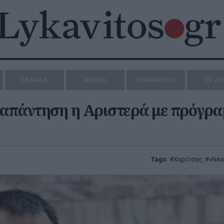
ΕΛΛΑΔΑ
MEDIA
ΠΛΑΝΗΤΗΣ
ΕΥ Ζ
η απάντηση η Αριστερά με πρόγρ
Tags:
Χαρίτσης
,
«Νέα