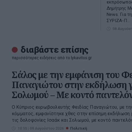
εκπρόσωπος
Δημήτρης Με
Νews. Για τ
ΣΥΡΙΖΑ-Π...
08 Αυγούσ
διαβάστε επίσης
περισσότερες ειδήσεις από το lykavitos.gr
Σάλος με την εμφάνιση του Φ
Παναγιώτου στην εκδήλωση γ
Σολωμού – Με κοντό παντελόν
Ο Κύπριος ευρωβουλευτής Φειδίας Παναγιώτου, με την
κόμματος, εμφανίστηκε χθες στην επίσημη εκδήλωση μ
τις δολοφονίες Ισαάκ και Σολωμού, με κοντό παντελόνι 
10:55 | 09 Αυγούστου 2026
Πολιτική