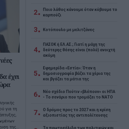
Ποιο λάθος κάνουμε όταν κόβουμε το
2
καρπούζι
3
Κοτόπουλο με μελιτζάνες
ΠΑΣΟΚ ή ΕΛ.ΑΣ.; Γιατί η μάχη της
4
δεύτερης θέσης είναι (πολύ) ανοιχτή
ακόμη
 νέες
Εφημερίδα «Εστία»: Όταν η
5
δημοσιογραφία βάζει τα χέρια της
δα έχει
και βγάζει τα μάτια της
χώρα
Νέο σχέδιο Πούτιν «βλέπουν» οι ΗΠΑ
6
- Το σενάριο που τρομάζει το ΝΑΤΟ
ληνικής
ύ για τη
Ο δρόμος προς το 2027 και η κρίση
7
άπτυξης,
αξιοπιστίας της αντιπολίτευσης
ρωμένων
υση της...
Τα πρωτοσέλιδα των πολιτικών και