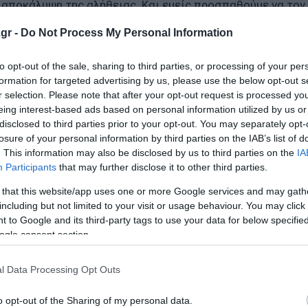
 αποκάλυψη της αλήθειας. Και εμείς προσπαθούμε να τον
gr -
Do Not Process My Personal Information
ιο του 2015 υπάρχει ομόφωνη απόφαση της Βουλής για τη
to opt-out of the sale, sharing to third parties, or processing of your per
 είχε ψηφίσει και η Νέα Δημοκρατία. Τώρα που οι μεγάλε
formation for targeted advertising by us, please use the below opt-out s
έχει ιστορική ευθύνη να το πράξει. Όχι αύριο, αλλά τώρ
r selection. Please note that after your opt-out request is processed y
eing interest-based ads based on personal information utilized by us or
ιακού κράτους».
disclosed to third parties prior to your opt-out. You may separately opt-
losure of your personal information by third parties on the IAB’s list of
. This information may also be disclosed by us to third parties on the
IA
Participants
that may further disclose it to other third parties.
 that this website/app uses one or more Google services and may gath
including but not limited to your visit or usage behaviour. You may click 
 to Google and its third-party tags to use your data for below specifi
ogle consent section.
l Data Processing Opt Outs
o opt-out of the Sharing of my personal data.