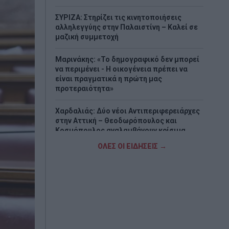
ΣΥΡΙΖΑ: Στηρίζει τις κινητοποιήσεις
αλληλεγγύης στην Παλαιστίνη – Καλεί σε
μαζική συμμετοχή
Μαρινάκης: «Το δημογραφικό δεν μπορεί
να περιμένει - Η οικογένεια πρέπει να
είναι πραγματικά η πρώτη μας
προτεραιότητα»
Χαρδαλιάς: Δύο νέοι Αντιπεριφερειάρχες
στην Αττική – Θεοδωρόπουλος και
Κοσμόπουλος αναλαμβάνουν κρίσιμα
χαρτοφυλάκια
ΟΛΕΣ ΟΙ ΕΙΔΗΣΕΙΣ →
Δύο συλλήψεις για διακίνηση μεταναστών
σε Έβρο και Ροδόπη - Μετέφεραν
συνολικά 15 άτομα
Τουρνάς: Πάνω από 400 φωτιές σε δέκα
ημέρες – «Το 90% οφείλεται σε αμέλεια»