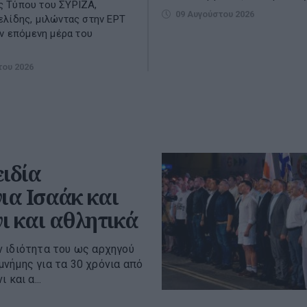
 Τύπου του ΣΥΡΙΖΑ,
09 Αυγούστου 2026
λίδης, μιλώντας στην ΕΡΤ
ην επόμενη μέρα του
του 2026
ειδία
ια Ισαάκ και
ι και αθλητικά
 ιδιότητα του ως αρχηγού
νήμης για τα 30 χρόνια από
και α...