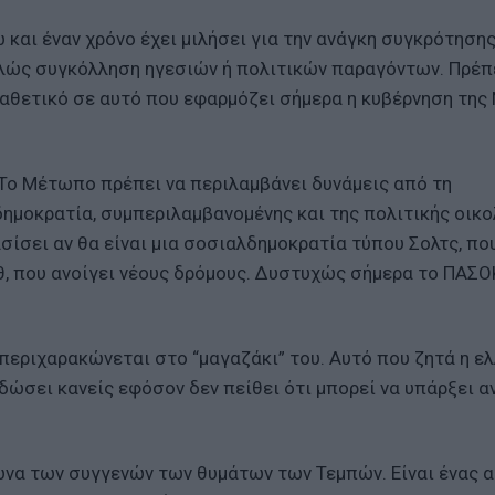
και έναν χρόνο έχει μιλήσει για την ανάγκη συγκρότησης
λώς συγκόλληση ηγεσιών ή πολιτικών παραγόντων. Πρέπ
αθετικό σε αυτό που εφαρμόζει σήμερα η κυβέρνηση της
«Το Μέτωπο πρέπει να περιλαμβάνει δυνάμεις από τη
ημοκρατία, συμπεριλαμβανομένης και της πολιτικής οικο
σίσει αν θα είναι μια σοσιαλδημοκρατία τύπου Σολτς, πο
θ, που ανοίγει νέους δρόμους. Δυστυχώς σήμερα το ΠΑΣΟ
 περιχαρακώνεται στο “μαγαζάκι” του. Αυτό που ζητά η ε
α δώσει κανείς εφόσον δεν πείθει ότι μπορεί να υπάρξει 
γώνα των συγγενών των θυμάτων των Τεμπών. Είναι ένας 