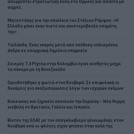
απορρίπτει στρατιωτική λύση στο Ορμούζ και απαντά με
αιχμές
Μητσοτάκης για την απώλεια του Στέλιου Ράμφου: «Η
Ελλάδα χάνει έναν πιστό και ανυστερόβουλο υπηρέτη
της»
Ταϊλάνδη: Ένας νεκρός μετά από επίθεση οπλισμένου
άνδρα σε επαρχιακή δημόσια υπηρεσία
Σεισμός 7,4 Ρίχτερ στην Κολομβία έγινε αισθητός μέχρι
τα σύνορα με τη Βενεζουέλα
Οριοθετήθηκε η φωτιά στον Κουβαρά: Σε επιφυλακή οι
δυνάμεις για αναζωπυρώσεις λόγω των ισχυρών ανέμων
Καύσωνας και ξηρασία απειλούν την Ευρώπη – Νέα θερμή
εισβολή σε Βρετανία, Γαλλία και Ισπανία
Βίντεο της ΕΛΑΣ με τον απεγκλωβισμό ηλικιωμένης στον
Κουβαρά ενώ οι φλόγες είχαν φτάσει στην αυλή της