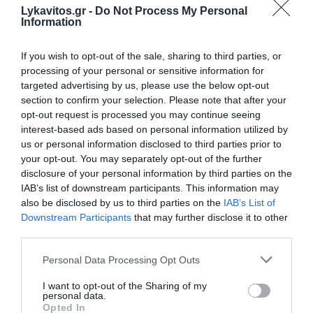
Lykavitos.gr -
Do Not Process My Personal
ζητήματα που αντιμετωπίζουν καθημερινά οι
Information
πολίτες».
If you wish to opt-out of the sale, sharing to third parties, or
Σε ερώτηση για τον πρώην πρωθυπουργό Αντώνη
processing of your personal or sensitive information for
targeted advertising by us, please use the below opt-out
Σαμαρά, ο αντιπρόεδρος απαντά ως εξής: «Έχω
section to confirm your selection. Please note that after your
εκτίμηση στον Αντώνη Σαμαρά, καθώς διετέλεσα
opt-out request is processed you may continue seeing
υπουργός του. Και πάντα πιστεύω στη μεγάλη Νέα
interest-based ads based on personal information utilized by
Δημοκρατία. Αν, όμως, ο κ. Σαμαράς προχωρήσει
us or personal information disclosed to third parties prior to
your opt-out. You may separately opt-out of the further
πράγματι σε ένα νέο κόμμα, θα προξενήσει κάποια
disclosure of your personal information by third parties on the
ζημιά στον κ. Βελόπουλο, στην κ. Λατινοπούλου
IAB’s list of downstream participants. This information may
και στη Νέα Δημοκρατία. Σε κάθε περίπτωση,
also be disclosed by us to third parties on the
IAB’s List of
Downstream Participants
that may further disclose it to other
όμως, μεγαλύτερη ζημιά θα προκαλέσει στον ίδιο
third parties.
στον ίδιο του τον εαυτό και την παρακαταθήκη
Please note that this website/app uses one or more Google
του».
Personal Data Processing Opt Outs
services and may gather and store information including but
not limited to your visit or usage behaviour. You may click to
I want to opt-out of the Sharing of my
Ο Γιώργος Μυλωνάκης επέστρεψε σπίτι του –
personal data.
grant or deny consent to Google and its third-party tags to
Πήρε εξιτήριο από το κέντρο αποκατάστασης
Opted In