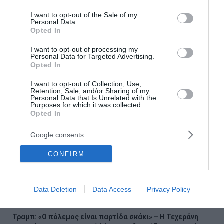
use your data for below specified purposes in below Google
Μαργαρίτης Σχοινάς από Χαλκιδική: «Πάνω από 20
consent section.
I want to opt-out of the Sale of my
Personal Data.
δισ. ευρώ για τους Έλληνες αγρότες την επόμενη
Opted In
εξαετία»
I want to opt-out of processing my
Μήνυμα Μητσοτάκη με… μαντίλι: Την ιδρώνουμε
Personal Data for Targeted Advertising.
την φανέλα - Θα κερδίσουμε τρίτη φορά τις
Opted In
εκλογές
I want to opt-out of Collection, Use,
Retention, Sale, and/or Sharing of my
Personal Data that Is Unrelated with the
Purposes for which it was collected.
Ακολουθήστε το Lykavitos.gr
Opted In
στο Google News
και μάθετε πρώτοι όλες τις
Google consents
ειδήσεις
CONFIRM
Data Deletion
Data Access
Privacy Policy
Ροή ειδήσεων
Τραμπ: «Ο πόλεμος είναι παρτίδα σκάκι» – Η Τεχεράνη