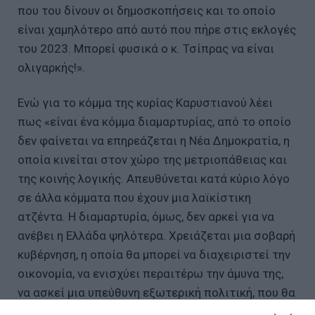
που του δίνουν οι δημοσκοπήσεις και το οποίο
είναι χαμηλότερο από αυτό που πήρε στις εκλογές
του 2023. Μπορεί φυσικά ο κ. Τσίπρας να είναι
ολιγαρκής!».
Ενώ για το κόμμα της κυρίας Καρυστιανού λέει
πως «είναι ένα κόμμα διαμαρτυρίας, από το οποίο
δεν φαίνεται να επηρεάζεται η Νέα Δημοκρατία, η
οποία κινείται στον χώρο της μετριοπάθειας και
της κοινής λογικής. Απευθύνεται κατά κύριο λόγο
σε άλλα κόμματα που έχουν μια λαϊκίστικη
ατζέντα. Η διαμαρτυρία, όμως, δεν αρκεί για να
ανέβει η Ελλάδα ψηλότερα. Χρειάζεται μια σοβαρή
κυβέρνηση, η οποία θα μπορεί να διαχειριστεί την
οικονομία, να ενισχύει περαιτέρω την άμυνα της,
να ασκεί μια υπεύθυνη εξωτερική πολιτική, που θα
μπορεί να δίνει, πάνω από όλα, λύσεις στα