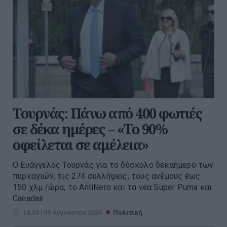
Τουρνάς: Πάνω από 400 φωτιές
σε δέκα ημέρες – «Το 90%
οφείλεται σε αμέλεια»
Ο Ευάγγελος Τουρνάς για το δύσκολο δεκαήμερο των
πυρκαγιών, τις 274 συλλήψεις, τους ανέμους έως
150 χλμ./ώρα, το AntiNero και τα νέα Super Puma και
Canadair.
14:00 | 09 Αυγούστου 2026
Πολιτική